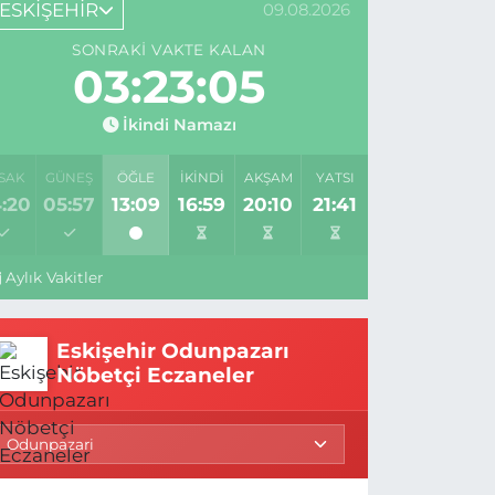
ESKİŞEHİR
09.08.2026
SONRAKI VAKTE KALAN
03:23:04
İkindi Namazı
SAK
GÜNEŞ
ÖĞLE
İKINDI
AKŞAM
YATSI
:20
05:57
13:09
16:59
20:10
21:41
Aylık Vakitler
Eskişehir Odunpazarı
Nöbetçi Eczaneler