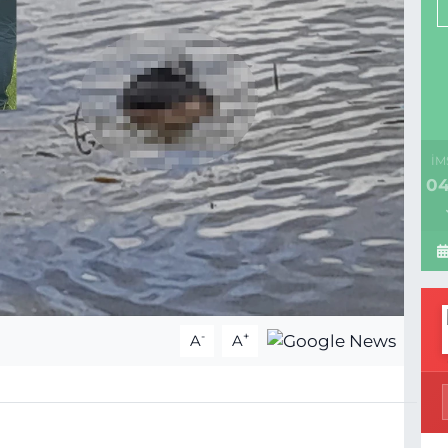
İM
04
-
+
A
A