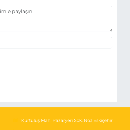
Kurtuluş Mah. Pazaryeri Sok. No:1 Eskişehir