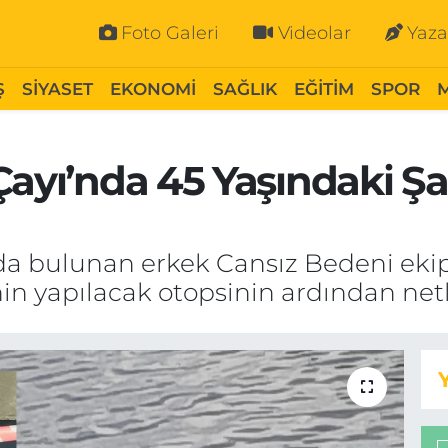
Foto Galeri
Videolar
Yaza
Ş
SİYASET
EKONOMİ
SAĞLIK
EĞİTİM
SPOR
Çayı’nda 45 Yaşındaki Şa
da bulunan erkek Cansız Bedeni ekipl
n yapılacak otopsinin ardından netl