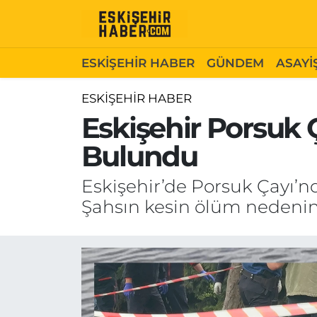
ESKİŞEHİR HABER
Gizlilik Politikası
Odunpazarı Hava Durumu
ESKİŞEHİR HABER
GÜNDEM
ASAYİ
GÜNDEM
Hakkımızda
Odunpazarı Trafik Yoğunluk Haritası
ESKİŞEHİR HABER
Eskişehir Porsuk 
ASAYİŞ
İletişim
Süper Lig Puan Durumu ve Fikstür
Bulundu
SİYASET
Künye
Tüm Manşetler
Eskişehir’de Porsuk Çayı’n
EKONOMİ
Son Dakika Haberleri
Şahsın kesin ölüm nedenini
SAĞLIK
Haber Arşivi
EĞİTİM
SPOR