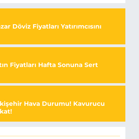
ar Döviz Fiyatları Yatırımcısını
ın Fiyatları Hafta Sonuna Sert
skişehir Hava Durumu! Kavurucu
kat!