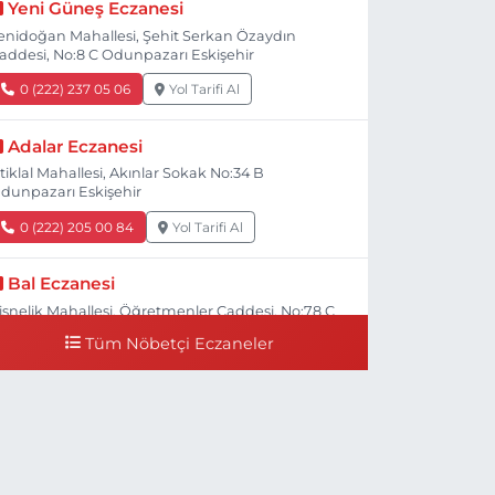
Yeni Güneş Eczanesi
enidoğan Mahallesi, Şehit Serkan Özaydın
addesi, No:8 C Odunpazarı Eskişehir
0 (222) 237 05 06
Yol Tarifi Al
Adalar Eczanesi
stiklal Mahallesi, Akınlar Sokak No:34 B
dunpazarı Eskişehir
0 (222) 205 00 84
Yol Tarifi Al
Bal Eczanesi
işnelik Mahallesi, Öğretmenler Caddesi, No:78 C
dunpazarı Eskişehir
Tüm Nöbetçi Eczaneler
0 (222) 225 50 00
Yol Tarifi Al
Selen Eczanesi
ültepe Mahallesi, Halk Caddesi No:107 C
dunpazarı Eskişehir