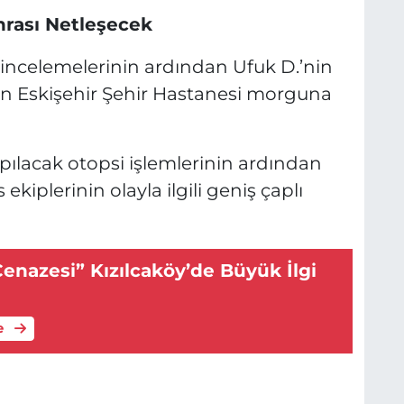
rası Netleşecek
i incelemelerinin ardından Ufuk D.’nin
E
E
çin Eskişehir Şehir Hastanesi morguna
ılacak otopsi işlemlerinin ardından
ekiplerinin olayla ilgili geniş çaplı
nazesi” Kızılcaköy’de Büyük İlgi
e