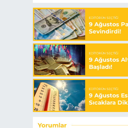
EDITÖRÜN SEÇTIĞI
9 Ağustos Paz
Sevindirdi!
EDITÖRÜN SEÇTIĞI
9 Ağustos Alt
Başladı!
EDITÖRÜN SEÇTIĞI
9 Ağustos E
Sıcaklara Dik
Yorumlar