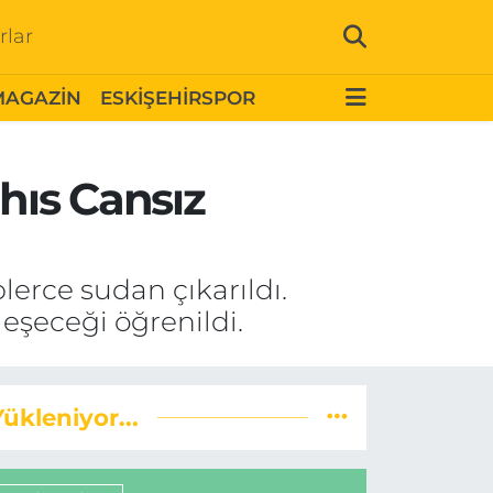
rlar
MAGAZİN
ESKİŞEHİRSPOR
hıs Cansız
erce sudan çıkarıldı.
eşeceği öğrenildi.
Yükleniyor...