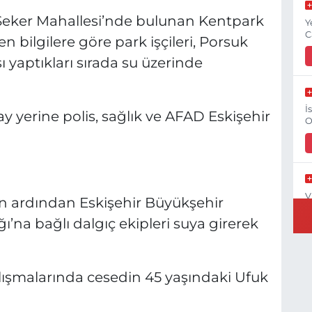
 Şeker Mahallesi’nde bulunan Kentpark
Y
C
n bilgilere göre park işçileri, Porsuk
 yaptıkları sırada su üzerinde
İ
y yerine polis, sağlık ve AFAD Eskişehir
O
V
in ardından Eskişehir Büyükşehir
O
ğı’na bağlı dalgıç ekipleri suya girerek
çalışmalarında cesedin 45 yaşındaki Ufuk
G
O