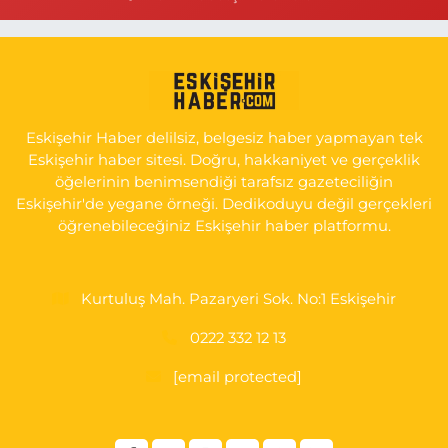
0 (222) 250 11 88
Yol Tarifi Al
Tepeoğlu Eczanesi
İSTİKLAL MAH. ŞAİR FUZULİ CAD. NO:35 A HAVA HASTANESİ
KARŞI KÖŞESİ ŞAİR FUZULİ AİLE SAĞLIĞI MERKEZİ KARŞISI
Eskişehir Haber delilsiz, belgesiz haber yapmayan tek
0 (222) 230 11 31
Yol Tarifi Al
Eskişehir haber sitesi. Doğru, hakkaniyet ve gerçeklik
öğelerinin benimsendiği tarafsız gazeteciliğin
Eskişehir'de yegane örneği. Dedikoduyu değil gerçekleri
öğrenebileceğiniz Eskişehir haber platformu.
Kurtuluş Mah. Pazaryeri Sok. No:1 Eskişehir
0222 332 12 13
[email protected]