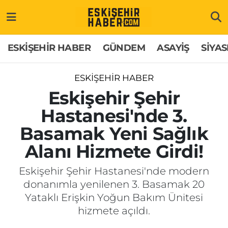
ESKİŞEHİR HABER
Gizlilik Politikası
Odunpazarı Hava Durumu
ESKİŞEHİR HABER
GÜNDEM
ASAYİŞ
SİYAS
GÜNDEM
Hakkımızda
Odunpazarı Trafik Yoğunluk Haritası
ESKİŞEHİR HABER
ASAYİŞ
İletişim
Süper Lig Puan Durumu ve Fikstür
Eskişehir Şehir
Hastanesi'nde 3.
SİYASET
Künye
Tüm Manşetler
Basamak Yeni Sağlık
EKONOMİ
Son Dakika Haberleri
Alanı Hizmete Girdi!
SAĞLIK
Haber Arşivi
Eskişehir Şehir Hastanesi'nde modern
donanımla yenilenen 3. Basamak 20
EĞİTİM
Yataklı Erişkin Yoğun Bakım Ünitesi
hizmete açıldı.
SPOR