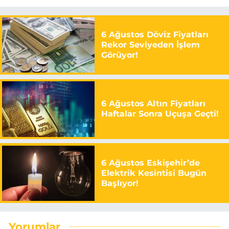
6 Ağustos Döviz Fiyatları
Rekor Seviyeden İşlem
Görüyor!
6 Ağustos Altın Fiyatları
Haftalar Sonra Uçuşa Geçti!
6 Ağustos Eskişehir’de
Elektrik Kesintisi Bugün
Başlıyor!
Yorumlar