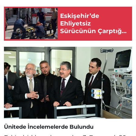
Eskişehir’de
Ehliyetsiz
Sürücünün Çarptığı
Yaya Yaralandı!
Ünitede İncelemelerde Bulundu