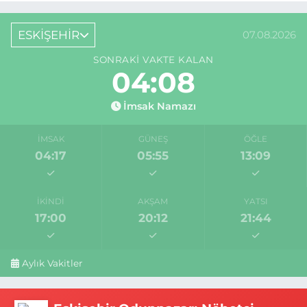
ESKİŞEHİR
07.08.2026
SONRAKI VAKTE KALAN
04:08
İmsak Namazı
İMSAK
GÜNEŞ
ÖĞLE
04:17
05:55
13:09
İKINDI
AKŞAM
YATSI
17:00
20:12
21:44
Aylık Vakitler