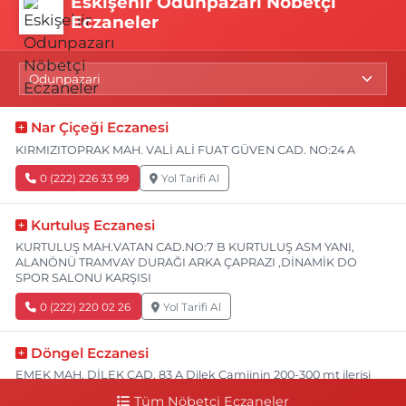
Eskişehir Odunpazarı Nöbetçi
Eczaneler
Nar Çiçeği Eczanesi
KIRMIZITOPRAK MAH. VALİ ALİ FUAT GÜVEN CAD. NO:24 A
0 (222) 226 33 99
Yol Tarifi Al
Kurtuluş Eczanesi
KURTULUŞ MAH.VATAN CAD.NO:7 B KURTULUŞ ASM YANI,
ALANÖNÜ TRAMVAY DURAĞI ARKA ÇAPRAZI ,DİNAMİK DO
SPOR SALONU KARŞISI
0 (222) 220 02 26
Yol Tarifi Al
Döngel Eczanesi
EMEK MAH. DİLEK CAD. 83 A Dilek Camiinin 200-300 mt ilerisi
bim markete kadar sol tarafı
Tüm Nöbetçi Eczaneler