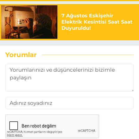
7 Ağustos Eskişehir
Elektrik Kesintisi Saat Saat
Duyuruldu!
Yorumlar