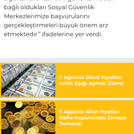
bağlı oldukları Sosyal Güvenlik
Merkezlerimize başvurularını
gerçekleştirmeleri büyük önem arz
etmektedir’’ ifadelerine yer verdi.
7 Ağustos Döviz Fiyatları
Kritik Eşiği Aşmak Üzere!
7 Ağustos Altın Fiyatları
Hafta Kapanışında Zirveye
Tırmandı