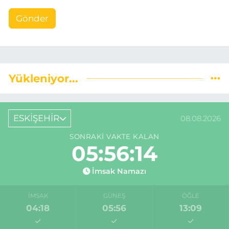
Gönder
Yükleniyor...
ESKİŞEHİR
08.08.2026
SONRAKI VAKTE KALAN
05:56:13
İmsak Namazı
İMSAK
GÜNEŞ
ÖĞLE
04:18
05:56
13:09