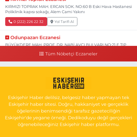
KIRMIZI TOPRAK MAH. ERCAN SOK. NO:60 B Eski Hava Hastanesi
Poliklinik kapısı sokağı, Alem Cami Yakını
0 (222) 226 22 32
Yol Tarifi Al
Odunpazarı Eczanesi
BÜYÜKDERE MAH. PROF. DR. NABİ AVCI BULVARI NO:21 E TIP
FAKÜLTESİ KARŞISI
Tüm Nöbetçi Eczaneler
0 (505) 506 26 00
Yol Tarifi Al
Serap Eczanesi
YENİDOĞAN MH.ŞEHİT SERKAN ÖZAYDIN CD.8 B ESKİ DEVLET
HAST. DOĞUMEVİ KARŞ.
Eskişehir Haber delilsiz, belgesiz haber yapmayan tek
0 (222) 237 75 17
Yol Tarifi Al
Eskişehir haber sitesi. Doğru, hakkaniyet ve gerçeklik
öğelerinin benimsendiği tarafsız gazeteciliğin
Eskişehir'de yegane örneği. Dedikoduyu değil gerçekleri
öğrenebileceğiniz Eskişehir haber platformu.