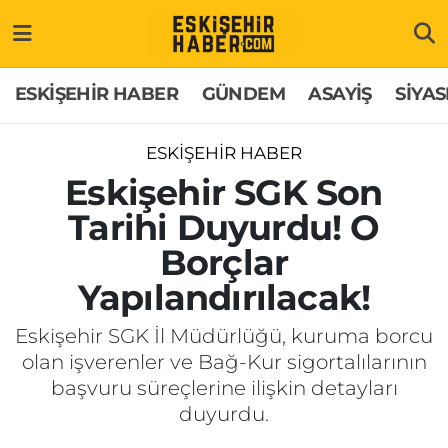
ESKİŞEHİR HABER
Gizlilik Politikası
Odunpazarı Hava Durumu
ESKİŞEHİR HABER
GÜNDEM
ASAYİŞ
SİYAS
GÜNDEM
Hakkımızda
Odunpazarı Trafik Yoğunluk Haritası
ESKİŞEHİR HABER
ASAYİŞ
İletişim
Süper Lig Puan Durumu ve Fikstür
Eskişehir SGK Son
Tarihi Duyurdu! O
SİYASET
Künye
Tüm Manşetler
Borçlar
EKONOMİ
Son Dakika Haberleri
Yapılandırılacak!
SAĞLIK
Haber Arşivi
Eskişehir SGK İl Müdürlüğü, kuruma borcu
olan işverenler ve Bağ-Kur sigortalılarının
EĞİTİM
başvuru süreçlerine ilişkin detayları
duyurdu.
SPOR