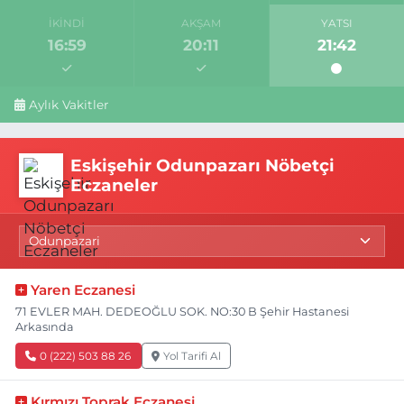
İKINDI
AKŞAM
YATSI
16:59
20:11
21:42
Aylık Vakitler
Eskişehir Odunpazarı Nöbetçi
Eczaneler
Yaren Eczanesi
71 EVLER MAH. DEDEOĞLU SOK. NO:30 B Şehir Hastanesi
Arkasında
0 (222) 503 88 26
Yol Tarifi Al
Kırmızı Toprak Eczanesi