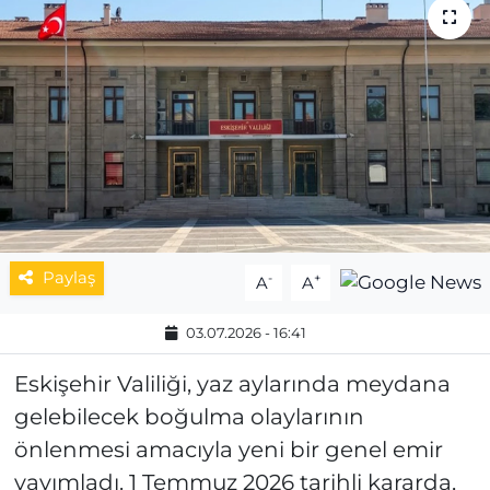
MAGAZİN
ESKİŞEHİRSPOR
Paylaş
-
+
A
A
03.07.2026 - 16:41
Eskişehir Valiliği, yaz aylarında meydana
gelebilecek boğulma olaylarının
önlenmesi amacıyla yeni bir genel emir
yayımladı. 1 Temmuz 2026 tarihli kararda,