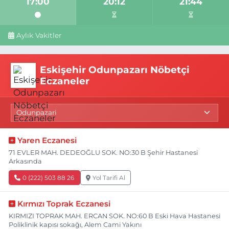
17:00
20:12
21:44
Aylık Vakitler
Eskişehir Odunpazarı Nöbetçi
Eczaneler
Yaren Eczanesi
71 EVLER MAH. DEDEOĞLU SOK. NO:30 B Şehir Hastanesi
Arkasında
0 (222) 503 88 26
Yol Tarifi Al
Kırmızı Toprak Eczanesi
KIRMIZI TOPRAK MAH. ERCAN SOK. NO:60 B Eski Hava Hastanesi
Poliklinik kapısı sokağı, Alem Cami Yakını