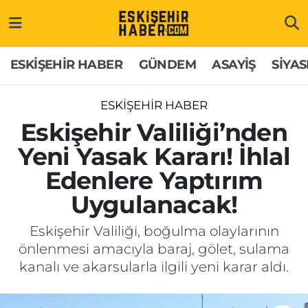
ESKİŞEHİR HABER
Gizlilik Politikası
Odunpazarı Hava Durumu
ESKİŞEHİR HABER
GÜNDEM
ASAYİŞ
SİYAS
GÜNDEM
Hakkımızda
Odunpazarı Trafik Yoğunluk Haritası
ESKİŞEHİR HABER
ASAYİŞ
İletişim
Süper Lig Puan Durumu ve Fikstür
Eskişehir Valiliği’nden
Yeni Yasak Kararı! İhlal
SİYASET
Künye
Tüm Manşetler
Edenlere Yaptırım
EKONOMİ
Son Dakika Haberleri
Uygulanacak!
SAĞLIK
Haber Arşivi
Eskişehir Valiliği, boğulma olaylarının
önlenmesi amacıyla baraj, gölet, sulama
EĞİTİM
kanalı ve akarsularla ilgili yeni karar aldı.
SPOR