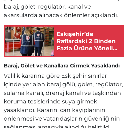
baraj, gölet, regülatör, kanal ve
akarsularda alınacak önlemler açıklandı.
Eskişehir’de
Raflardaki 2 Binden
Fazla Ürüne Yönelik
Ekipler Harekete
Geçti!
Baraj, Gölet ve Kanallara Girmek Yasaklandı
Valilik kararına göre Eskişehir sınırları
içinde yer alan baraj gölü, gölet, regülatör,
sulama kanalı, drenaj kanalı ve taşkından
koruma tesislerinde suya girmek
yasaklandı. Kararın, can kayıplarının
önlenmesi ve vatandaşların güvenliğinin
sağlanması amacıyla alındığı belirtildi.