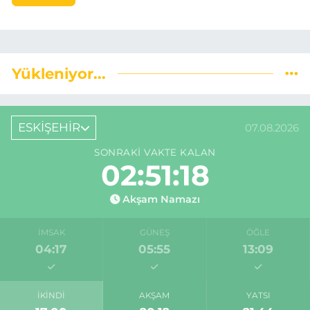
Yükleniyor...
ESKİŞEHİR
07.08.2026
SONRAKI VAKTE KALAN
02:51:17
Akşam Namazı
İMSAK
GÜNEŞ
ÖĞLE
04:17
05:55
13:09
İKINDI
AKŞAM
YATSI