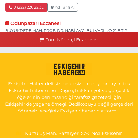
0 (222) 226 22 32
Yol Tarifi Al
Odunpazarı Eczanesi
BÜYÜKDERE MAH. PROF. DR. NABİ AVCI BULVARI NO:21 E TIP
FAKÜLTESİ KARŞISI
Tüm Nöbetçi Eczaneler
0 (505) 506 26 00
Yol Tarifi Al
Serap Eczanesi
YENİDOĞAN MH.ŞEHİT SERKAN ÖZAYDIN CD.8 B ESKİ DEVLET
HAST. DOĞUMEVİ KARŞ.
Eskişehir Haber delilsiz, belgesiz haber yapmayan tek
0 (222) 237 75 17
Yol Tarifi Al
Eskişehir haber sitesi. Doğru, hakkaniyet ve gerçeklik
öğelerinin benimsendiği tarafsız gazeteciliğin
Eskişehir'de yegane örneği. Dedikoduyu değil gerçekleri
öğrenebileceğiniz Eskişehir haber platformu.
Kurtuluş Mah. Pazaryeri Sok. No:1 Eskişehir