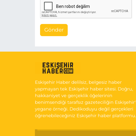
Gönder
Eskişehir Haber delilsiz, belgesiz haber
yapmayan tek Eskişehir haber sitesi. Doğru,
hakkaniyet ve gerçeklik öğelerinin
benimsendiği tarafsız gazeteciliğin Eskişehir
yegane örneği. Dedikoduyu değil gerçekleri
öğrenebileceğiniz Eskişehir haber platformu.