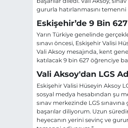
başarılar diledi. Vali Aksoy, sı
gururla hatırlanmasını temenni e
Eskişehir’de 9 Bin 62
Yarın Türkiye genelinde gerçekleş
sınavı öncesi, Eskişehir Valisi Hü
Vali Aksoy mesajında, kent gen
katılacak 9 bin 627 öğrenciye başar
Vali Aksoy'dan LGS Ad
Eskişehir Valisi Hüseyin Aksoy L
sosyal medya hesabından şu mesa
sınav merkezinde LGS sınavına 
başarılar diliyorum. Uzun süredi
heyecanın yerini sevinç ve gurura