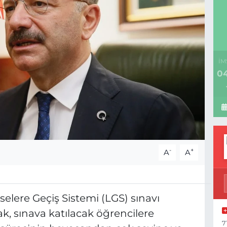
İM
04
-
+
A
A
iselere Geçiş Sistemi (LGS) sınavı
k, sınava katılacak öğrencilere
7