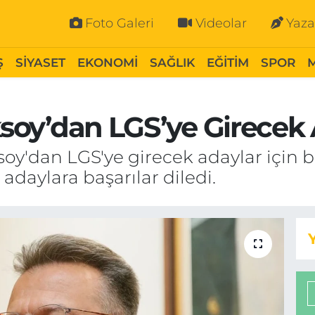
Foto Galeri
Videolar
Yaza
Ş
SİYASET
EKONOMİ
SAĞLIK
EĞİTİM
SPOR
Aksoy’dan LGS’ye Girecek
soy'dan LGS'ye girecek adaylar için b
adaylara başarılar diledi.