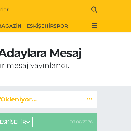
rlar
MAGAZİN
ESKİŞEHİRSPOR
 Adaylara Mesaj
ir mesaj yayınlandı.
Yükleniyor...
ESKİŞEHİR
07.08.2026