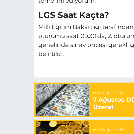
temenni ediyorum.”
LGS Saat Kaçta?
Milli Eğitim Bakanlığı tarafından
oturumu saat 09.30’da, 2. oturum
genelinde sınav öncesi gerekli g
belirtildi.
EDITÖRÜN SEÇTIĞI
7 Ağustos Döv
Üzere!
EDITÖRÜN SEÇTIĞI