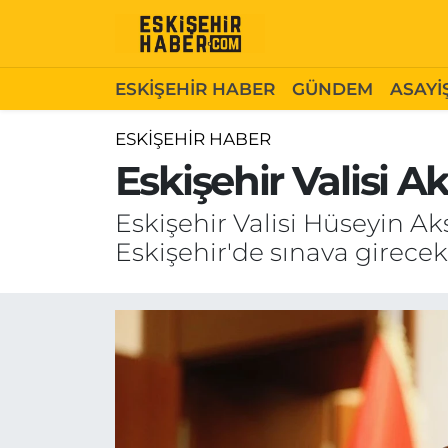
ESKİŞEHİR HABER
Gizlilik Politikası
Odunpazarı Hava Durumu
ESKİŞEHİR HABER
GÜNDEM
ASAYİ
GÜNDEM
Hakkımızda
Odunpazarı Trafik Yoğunluk Haritası
ESKİŞEHİR HABER
Eskişehir Valisi 
ASAYİŞ
İletişim
Süper Lig Puan Durumu ve Fikstür
Eskişehir Valisi Hüseyin Ak
SİYASET
Künye
Tüm Manşetler
Eskişehir'de sınava girecek 
EKONOMİ
Son Dakika Haberleri
SAĞLIK
Haber Arşivi
EĞİTİM
SPOR