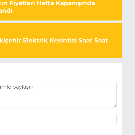
ın Fiyatları Hafta Kapanışında
andı
işehir Elektrik Kesintisi Saat Saat