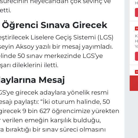
nav sürecinin heyecandan çok sevinç ve
H
tti.
7 Öğrenci Sınava Girecek
tirilecek Liselere Geçiş Sistemi (LGS)
K
H
seyin Aksoy yazılı bir mesaj yayımladı.
Y
elinde 50 sınav merkezinde LGS’ye
ı dileklerini iletti.
aylarına Mesaj
B
N
GS'ye girecek adaylara yönelik resmi
jı paylaştı: “İki oturum halinde, 50
girecek 9 bin 627 öğrencimize yürekten
Y
r verilen emeğin karşılık bulduğu,
E
 bıraktığı bir sınav süreci olmasını