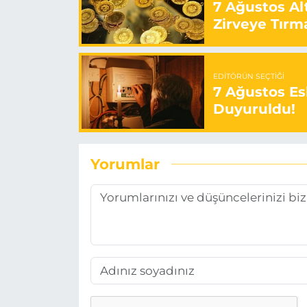
7 Ağustos Alt
Zirveye Tırm
EDITÖRÜN SEÇTIĞI
7 Ağustos Esk
Duyuruldu!
Yorumlar