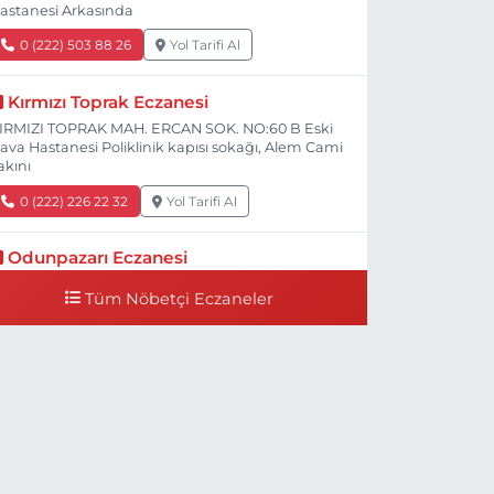
astanesi Arkasında
0 (222) 503 88 26
Yol Tarifi Al
Kırmızı Toprak Eczanesi
IRMIZI TOPRAK MAH. ERCAN SOK. NO:60 B Eski
ava Hastanesi Poliklinik kapısı sokağı, Alem Cami
akını
0 (222) 226 22 32
Yol Tarifi Al
Odunpazarı Eczanesi
ÜYÜKDERE MAH. PROF. DR. NABİ AVCI BULVARI
Tüm Nöbetçi Eczaneler
O:21 E TIP FAKÜLTESİ KARŞISI
0 (505) 506 26 00
Yol Tarifi Al
Serap Eczanesi
ENİDOĞAN MH.ŞEHİT SERKAN ÖZAYDIN CD.8 B
SKİ DEVLET HAST. DOĞUMEVİ KARŞ.
0 (222) 237 75 17
Yol Tarifi Al