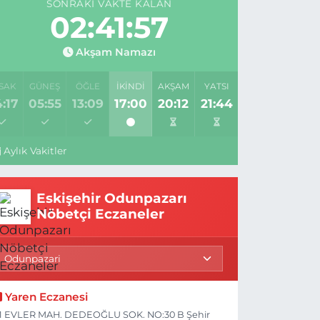
SONRAKI VAKTE KALAN
02:41:56
Akşam Namazı
SAK
GÜNEŞ
ÖĞLE
İKINDI
AKŞAM
YATSI
:17
05:55
13:09
17:00
20:12
21:44
Aylık Vakitler
Eskişehir Odunpazarı
Nöbetçi Eczaneler
Yaren Eczanesi
1 EVLER MAH. DEDEOĞLU SOK. NO:30 B Şehir