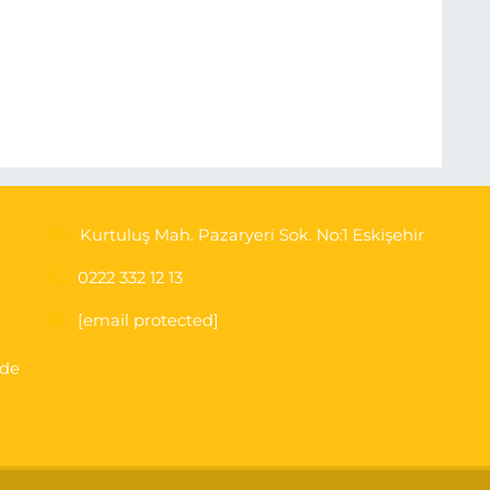
Kurtuluş Mah. Pazaryeri Sok. No:1 Eskişehir
0222 332 12 13
[email protected]
'de