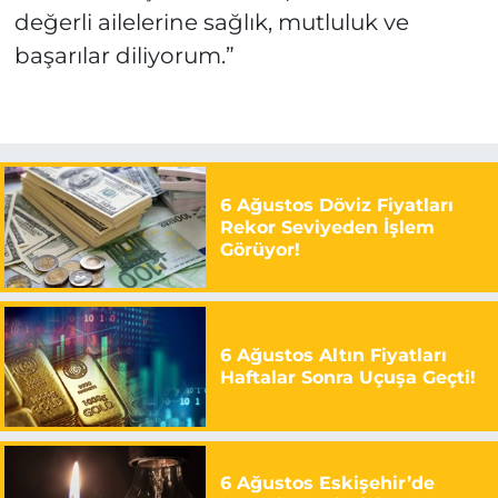
değerli ailelerine sağlık, mutluluk ve
başarılar diliyorum.”
6 Ağustos Döviz Fiyatları
Rekor Seviyeden İşlem
Görüyor!
6 Ağustos Altın Fiyatları
Haftalar Sonra Uçuşa Geçti!
6 Ağustos Eskişehir’de