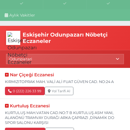
Aylık Vakitler
Eskişehir Odunpazarı Nöbetçi
Eczaneler
Nar Çiçeği Eczanesi
KIRMIZITOPRAK MAH. VALİ ALİ FUAT GÜVEN CAD. NO:24 A
0 (222) 226 33 99
Yol Tarifi Al
Kurtuluş Eczanesi
KURTULUŞ MAH.VATAN CAD.NO:7 B KURTULUŞ ASM YANI,
ALANÖNÜ TRAMVAY DURAĞI ARKA ÇAPRAZI ,DİNAMİK DO
SPOR SALONU KARŞISI