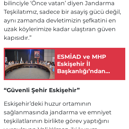
bilinciyle ‘Önce vatan’ diyen Jandarma
Teşkilatımız, sadece bir asayiş gücü değil,
aynı zamanda devletimizin şefkatini en
uzak köylerimize kadar ulaştıran güven
kapısıdır.”
ESMİAD ve MHP
Eskişehir İl
Başkanlığı’ndan
Eskişehir İçin Güçlü
İş Birliği Mesajı!
“Güvenli Şehir Eskişehir”
Eskişehir’deki huzur ortamının
sağlanmasında jandarma ve emniyet
teşkilatlarının birlikte görev yaptığını