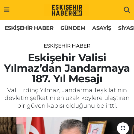
ESKİŞEHİR HABER
Gizlilik Politikası
Odunpazarı Hava Durumu
ESKİŞEHİR HABER
GÜNDEM
ASAYİŞ
SİYAS
GÜNDEM
Hakkımızda
Odunpazarı Trafik Yoğunluk Haritası
ESKİŞEHİR HABER
ASAYİŞ
İletişim
Süper Lig Puan Durumu ve Fikstür
Eskişehir Valisi
Yılmaz’dan Jandarmaya
SİYASET
Künye
Tüm Manşetler
187. Yıl Mesajı
EKONOMİ
Son Dakika Haberleri
Vali Erdinç Yılmaz, Jandarma Teşkilatının
devletin şefkatini en uzak köylere ulaştıran
SAĞLIK
Haber Arşivi
bir güven kapısı olduğunu belirtti.
EĞİTİM
SPOR