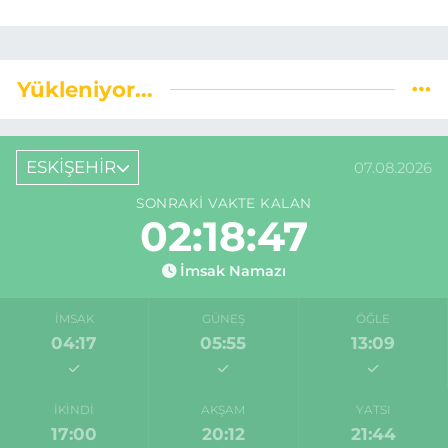
Yükleniyor...
ESKİŞEHİR
07.08.2026
SONRAKI VAKTE KALAN
02:18:46
İmsak Namazı
İMSAK
GÜNEŞ
ÖĞLE
04:17
05:55
13:09
İKINDI
AKŞAM
YATSI
17:00
20:12
21:44