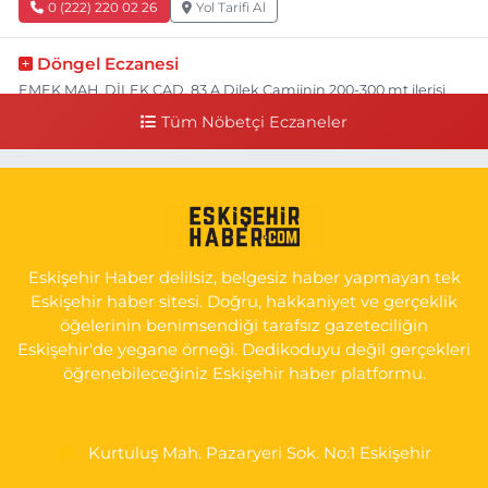
0 (222) 220 02 26
Yol Tarifi Al
Döngel Eczanesi
EMEK MAH. DİLEK CAD. 83 A Dilek Camiinin 200-300 mt ilerisi
bim markete kadar sol tarafı
Tüm Nöbetçi Eczaneler
0 (222) 250 11 88
Yol Tarifi Al
Tepeoğlu Eczanesi
İSTİKLAL MAH. ŞAİR FUZULİ CAD. NO:35 A HAVA HASTANESİ
KARŞI KÖŞESİ ŞAİR FUZULİ AİLE SAĞLIĞI MERKEZİ KARŞISI
Eskişehir Haber delilsiz, belgesiz haber yapmayan tek
0 (222) 230 11 31
Yol Tarifi Al
Eskişehir haber sitesi. Doğru, hakkaniyet ve gerçeklik
öğelerinin benimsendiği tarafsız gazeteciliğin
Eskişehir'de yegane örneği. Dedikoduyu değil gerçekleri
öğrenebileceğiniz Eskişehir haber platformu.
Kurtuluş Mah. Pazaryeri Sok. No:1 Eskişehir