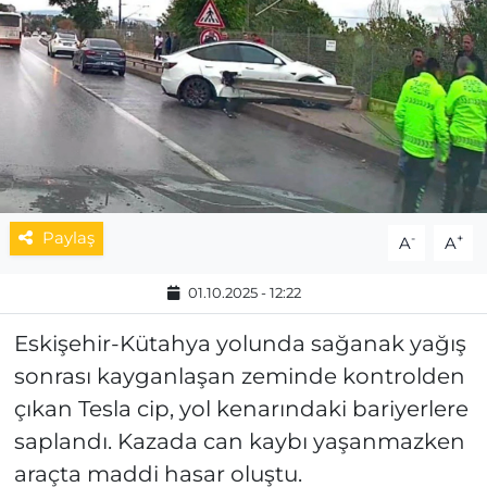
MAGAZİN
ESKİŞEHİRSPOR
Paylaş
-
+
A
A
01.10.2025 - 12:22
Eskişehir-Kütahya yolunda sağanak yağış
sonrası kayganlaşan zeminde kontrolden
çıkan Tesla cip, yol kenarındaki bariyerlere
saplandı. Kazada can kaybı yaşanmazken
araçta maddi hasar oluştu.