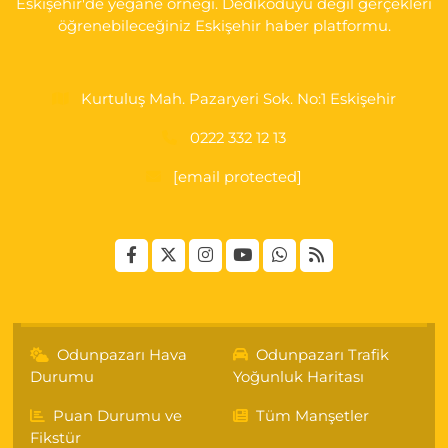
Eskişehir'de yegane örneği. Dedikoduyu değil gerçekleri
öğrenebileceğiniz Eskişehir haber platformu.
Kurtuluş Mah. Pazaryeri Sok. No:1 Eskişehir
0222 332 12 13
[email protected]
Odunpazarı Hava
Odunpazarı Trafik
Durumu
Yoğunluk Haritası
Puan Durumu ve
Tüm Manşetler
Fikstür