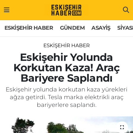
ESKİŞEHİR HABER
Gizlilik Politikası
Odunpazarı Hava Durumu
ESKİŞEHİR HABER
GÜNDEM
ASAYİŞ
SİYAS
GÜNDEM
Hakkımızda
Odunpazarı Trafik Yoğunluk Haritası
ESKİŞEHİR HABER
ASAYİŞ
İletişim
Süper Lig Puan Durumu ve Fikstür
Eskişehir Yolunda
Korkutan Kaza! Araç
SİYASET
Künye
Tüm Manşetler
Bariyere Saplandı
EKONOMİ
Son Dakika Haberleri
Eskişehir yolunda korkutan kaza yürekleri
ağza getirdi. Tesla marka elektrikli araç
SAĞLIK
Haber Arşivi
bariyerlere saplandı.
EĞİTİM
SPOR