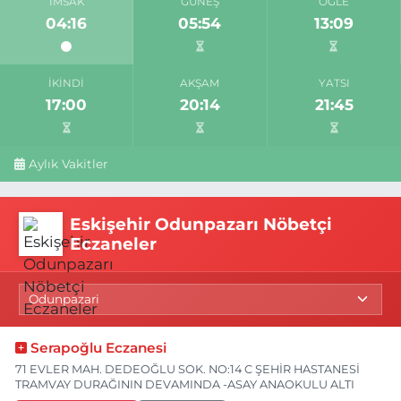
İMSAK
GÜNEŞ
ÖĞLE
04:16
05:54
13:09
İKINDI
AKŞAM
YATSI
17:00
20:14
21:45
Aylık Vakitler
Eskişehir Odunpazarı Nöbetçi
Eczaneler
Serapoğlu Eczanesi
71 EVLER MAH. DEDEOĞLU SOK. NO:14 C ŞEHİR HASTANESİ
TRAMVAY DURAĞININ DEVAMINDA -ASAY ANAOKULU ALTI