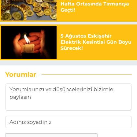
Hafta Ortasında Tırmanışa
Geçti!
5 Ağustos Eskişehir
Elektrik Kesintisi Gün Boyu
Sürecek!
Yorumlar