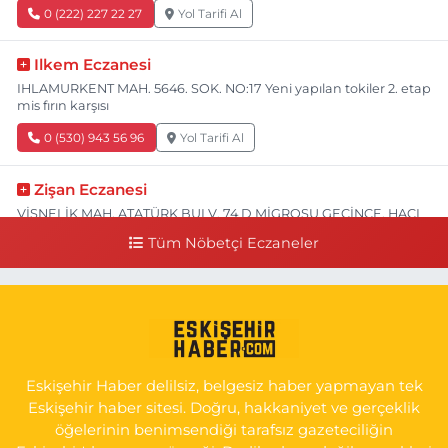
0 (222) 227 22 27
Yol Tarifi Al
Ilkem Eczanesi
IHLAMURKENT MAH. 5646. SOK. NO:17 Yeni yapılan tokiler 2. etap
mis fırın karşısı
0 (530) 943 56 96
Yol Tarifi Al
Zişan Eczanesi
VİŞNELİK MAH. ATATÜRK BULV. 74 D MİGROSU GEÇİNCE, HACI
HASANOĞLU BAKLAVACI VE PİNO YANI
Tüm Nöbetçi Eczaneler
0 (222) 226 60 93
Yol Tarifi Al
Atasoy Eczanesi
KIRMIZITOPRAK MAH.ERCAN SOK. NO:14 C ESKİ HAVA
HASTANESİ POLİKLİNİK KAPISI KARŞISI
Eskişehir Haber delilsiz, belgesiz haber yapmayan tek
0 (222) 240 55 11
Yol Tarifi Al
Eskişehir haber sitesi. Doğru, hakkaniyet ve gerçeklik
öğelerinin benimsendiği tarafsız gazeteciliğin