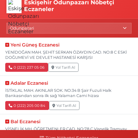
Eskişehir Odunpazarı Nöbetçi
Eczaneler
Yeni Güneş Eczanesi
YENİDOĞAN MAH. ŞEHİT SERKAN ÖZAYDIN CAD. NO:8 C ESKİ
DOĞUMEVİ VE DEVLET HASTANESİ KARŞISI
0 (222) 237 05 06
Yol Tarifi Al
Adalar Eczanesi
İSTİKLAL MAH. AKINLAR SOK. NO:34 B Şair Fuzuli Halk
Bankasından sonra ilk sağ Yalaman Cami hizası
0 (222) 205 00 84
Yol Tarifi Al
Bal Eczanesi
VİŞNELİK MH. ÖĞRETMENLER CAD. NO:78 C Vişnelik Tramvay
durağının 100 metre ilerisi (Çalışanlar Caddesine giderken),
Tüm Nöbetçi Eczaneler