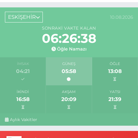
ESKİŞEHİR
10.08.2026
SONRAKI VAKTE KALAN
06:26:37
Öğle Namazı
İMSAK
GÜNEŞ
ÖĞLE
04:21
05:58
13:08
İKINDI
AKŞAM
YATSI
16:58
20:09
21:39
Aylık Vakitler