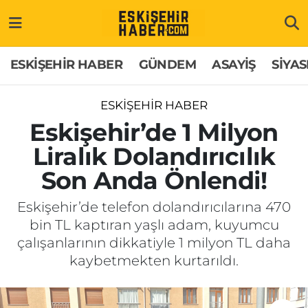
ESKİŞEHİR HABER
Gizlilik Politikası
Odunpazarı Hava Durumu
ESKİŞEHİR HABER
GÜNDEM
ASAYİŞ
SİYAS
GÜNDEM
Hakkımızda
Odunpazarı Trafik Yoğunluk Haritası
ESKİŞEHİR HABER
ASAYİŞ
İletişim
Süper Lig Puan Durumu ve Fikstür
Eskişehir’de 1 Milyon
Liralık Dolandırıcılık
SİYASET
Künye
Tüm Manşetler
Son Anda Önlendi!
EKONOMİ
Son Dakika Haberleri
Eskişehir’de telefon dolandırıcılarına 470
bin TL kaptıran yaşlı adam, kuyumcu
SAĞLIK
Haber Arşivi
çalışanlarının dikkatiyle 1 milyon TL daha
kaybetmekten kurtarıldı.
EĞİTİM
SPOR