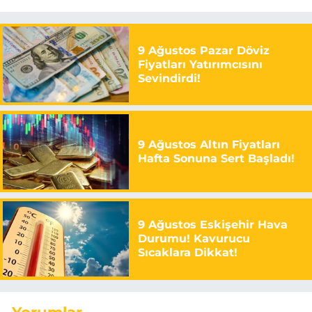
9 Ağustos Pazar Döviz
Fiyatları Yatırımcısını
Sevindirdi!
9 Ağustos Altın Fiyatları
Hafta Sonuna Sert Başladı!
9 Ağustos Eskişehir Hava
Durumu! Kavurucu
Sıcaklara Dikkat!
Yorumlar