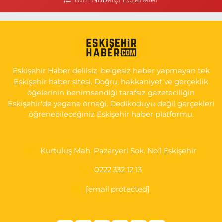
NUH'UN GEMİSİ Veteriner Kliniğinin yanı,ı
0 (222) 225 50 00
Yol Tarifi Al
Selen Eczanesi
GÜLTEPE MAH. HALK CAD. NO:107 C
Eskişehir Haber delilsiz, belgesiz haber yapmayan tek
0 (222) 250 40 50
Yol Tarifi Al
Eskişehir haber sitesi. Doğru, hakkaniyet ve gerçeklik
öğelerinin benimsendiği tarafsız gazeteciliğin
Bizim Eczanesi
Eskişehir'de yegane örneği. Dedikoduyu değil gerçekleri
EMEK MAH. ERTAŞ CAD.NO:12 A Küçük Sanayi girişi Tarım Kredi
öğrenebileceğiniz Eskişehir haber platformu.
Koop. Market yanı
0 (222) 250 87 69
Yol Tarifi Al
Kurtuluş Mah. Pazaryeri Sok. No:1 Eskişehir
0222 332 12 13
[email protected]