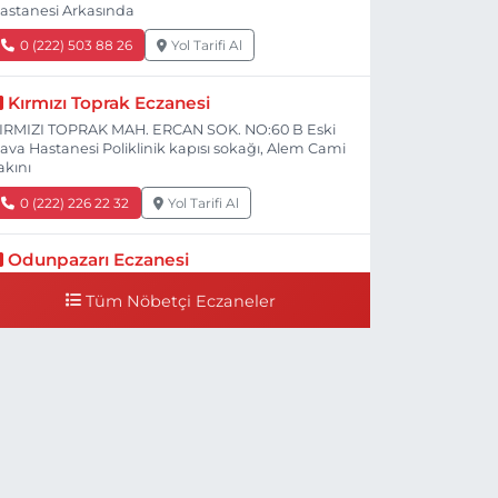
astanesi Arkasında
0 (222) 503 88 26
Yol Tarifi Al
Kırmızı Toprak Eczanesi
IRMIZI TOPRAK MAH. ERCAN SOK. NO:60 B Eski
ava Hastanesi Poliklinik kapısı sokağı, Alem Cami
akını
0 (222) 226 22 32
Yol Tarifi Al
Odunpazarı Eczanesi
ÜYÜKDERE MAH. PROF. DR. NABİ AVCI BULVARI
Tüm Nöbetçi Eczaneler
O:21 E TIP FAKÜLTESİ KARŞISI
0 (505) 506 26 00
Yol Tarifi Al
Serap Eczanesi
ENİDOĞAN MH.ŞEHİT SERKAN ÖZAYDIN CD.8 B
SKİ DEVLET HAST. DOĞUMEVİ KARŞ.
0 (222) 237 75 17
Yol Tarifi Al