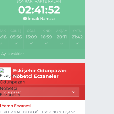
SONRAKI VAKTE KALAN
02:41:51
İmsak Namazı
SAK
GÜNEŞ
ÖĞLE
İKINDI
AKŞAM
YATSI
:18
05:56
13:09
16:59
20:11
21:42
Aylık Vakitler
Eskişehir Odunpazarı
Nöbetçi Eczaneler
Yaren Eczanesi
1 EVLER MAH. DEDEOĞLU SOK. NO:30 B Şehir