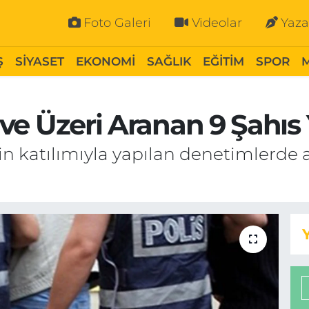
Foto Galeri
Videolar
Yaza
Ş
SİYASET
EKONOMİ
SAĞLIK
EĞİTİM
SPOR
l ve Üzeri Aranan 9 Şahıs
lin katılımıyla yapılan denetimlerd