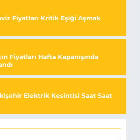
iz Fiyatları Kritik Eşiği Aşmak
ın Fiyatları Hafta Kapanışında
andı
işehir Elektrik Kesintisi Saat Saat