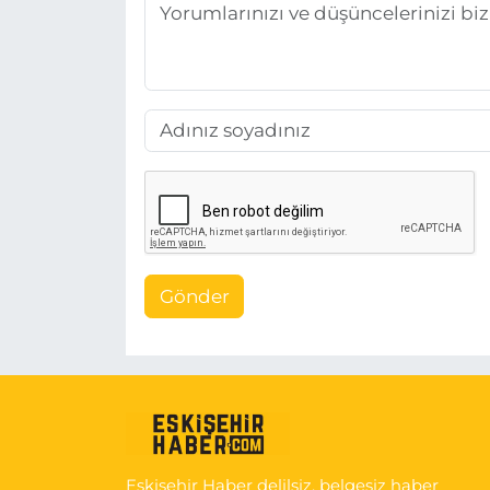
Gönder
Eskişehir Haber delilsiz, belgesiz haber