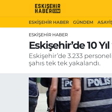
ESKİŞEHİR HABER
Gizlilik Politikası
Odunpazarı Hava Durumu
ESKİŞEHİR HABER
GÜNDEM
ASAYİ
GÜNDEM
Hakkımızda
Odunpazarı Trafik Yoğunluk Haritası
ESKİŞEHİR HABER
Eskişehir’de 10 Yı
ASAYİŞ
İletişim
Süper Lig Puan Durumu ve Fikstür
Eskişehir’de 3.233 persone
SİYASET
Künye
Tüm Manşetler
şahıs tek tek yakalandı.
EKONOMİ
Son Dakika Haberleri
SAĞLIK
Haber Arşivi
EĞİTİM
SPOR