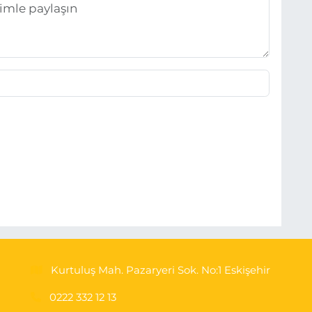
Kurtuluş Mah. Pazaryeri Sok. No:1 Eskişehir
0222 332 12 13