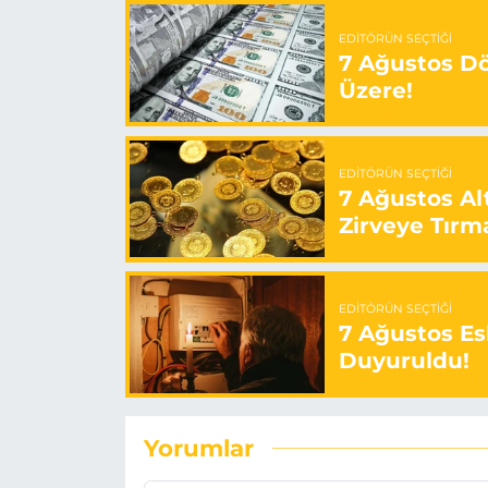
EDITÖRÜN SEÇTIĞI
7 Ağustos Döv
Üzere!
EDITÖRÜN SEÇTIĞI
7 Ağustos Alt
Zirveye Tırm
EDITÖRÜN SEÇTIĞI
7 Ağustos Esk
Duyuruldu!
Yorumlar