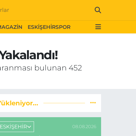
rlar
MAGAZİN
ESKİŞEHİRSPOR
 Yakalandı!
e aranması bulunan 452
Yükleniyor...
ESKİŞEHİR
08.08.2026