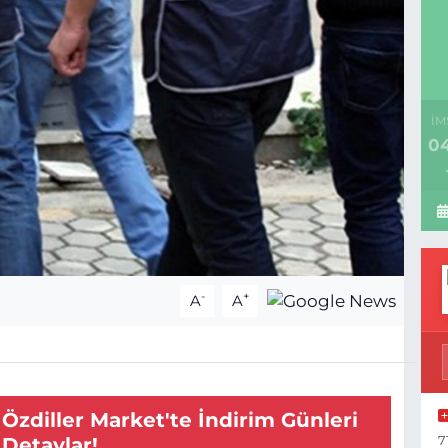
İM
04
-
+
A
A
 Özdiller Market'te İndirim Günleri
7
 Detaylar!