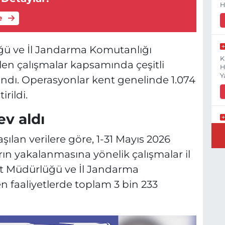
H
e
üğü ve İl Jandarma Komutanlığı
K
len çalışmalar kapsamında çeşitli
H
Y
andı. Operasyonlar kent genelinde 1.074
rildi.
ev aldı
B
aşılan verilere göre, 1-31 Mayıs 2026
N
rın yakalanmasına yönelik çalışmalar il
et Müdürlüğü ve İl Jandarma
n faaliyetlerde toplam 3 bin 233
Y
E