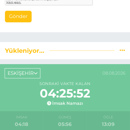
Gönder
Yükleniyor...
ESKİŞEHİR
08.08.2026
SONRAKI VAKTE KALAN
04:25:51
İmsak Namazı
İMSAK
GÜNEŞ
ÖĞLE
04:18
05:56
13:09