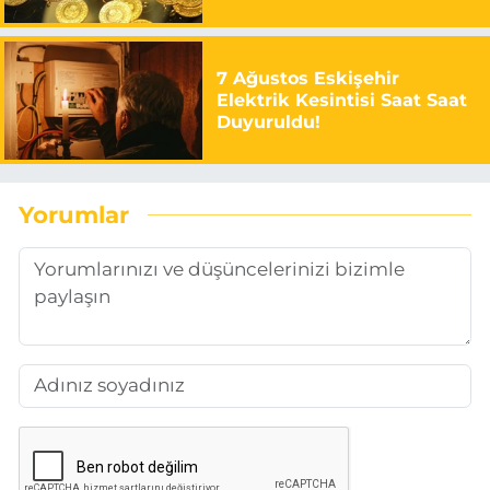
7 Ağustos Eskişehir
Elektrik Kesintisi Saat Saat
Duyuruldu!
Yorumlar