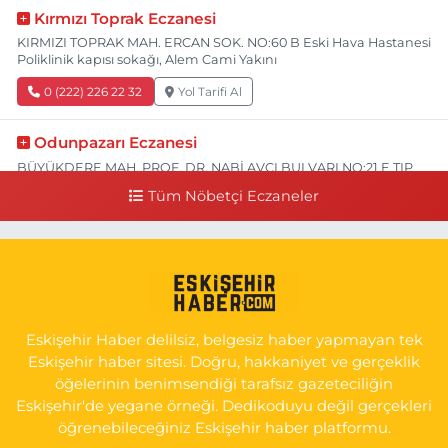
Kırmızı Toprak Eczanesi
KIRMIZI TOPRAK MAH. ERCAN SOK. NO:60 B Eski Hava Hastanesi
Poliklinik kapısı sokağı, Alem Cami Yakını
0 (222) 226 22 32
Yol Tarifi Al
Odunpazarı Eczanesi
BÜYÜKDERE MAH. PROF. DR. NABİ AVCI BULVARI NO:21 E TIP
FAKÜLTESİ KARŞISI
Tüm Nöbetçi Eczaneler
0 (505) 506 26 00
Yol Tarifi Al
Serap Eczanesi
YENİDOĞAN MH.ŞEHİT SERKAN ÖZAYDIN CD.8 B ESKİ DEVLET
HAST. DOĞUMEVİ KARŞ.
Eskişehir Haber delilsiz, belgesiz haber yapmayan tek
0 (222) 237 75 17
Yol Tarifi Al
Eskişehir haber sitesi. Doğru, hakkaniyet ve gerçeklik
öğelerinin benimsendiği tarafsız gazeteciliğin
Eskişehir'de yegane örneği. Dedikoduyu değil gerçekleri
öğrenebileceğiniz Eskişehir haber platformu.