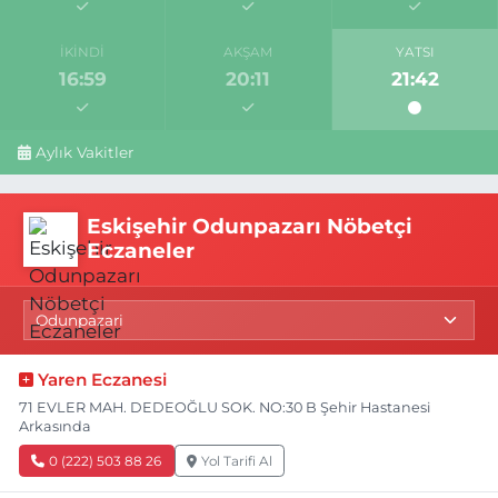
İKINDI
AKŞAM
YATSI
16:59
20:11
21:42
Aylık Vakitler
Eskişehir Odunpazarı Nöbetçi
Eczaneler
Yaren Eczanesi
71 EVLER MAH. DEDEOĞLU SOK. NO:30 B Şehir Hastanesi
Arkasında
0 (222) 503 88 26
Yol Tarifi Al