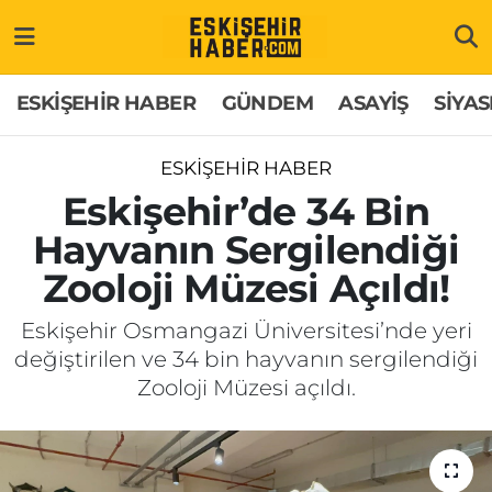
ESKİŞEHİR HABER
Gizlilik Politikası
Odunpazarı Hava Durumu
ESKİŞEHİR HABER
GÜNDEM
ASAYİŞ
SİYAS
GÜNDEM
Hakkımızda
Odunpazarı Trafik Yoğunluk Haritası
ESKİŞEHİR HABER
ASAYİŞ
İletişim
Süper Lig Puan Durumu ve Fikstür
Eskişehir’de 34 Bin
Hayvanın Sergilendiği
SİYASET
Künye
Tüm Manşetler
Zooloji Müzesi Açıldı!
EKONOMİ
Son Dakika Haberleri
Eskişehir Osmangazi Üniversitesi’nde yeri
değiştirilen ve 34 bin hayvanın sergilendiği
SAĞLIK
Haber Arşivi
Zooloji Müzesi açıldı.
EĞİTİM
SPOR