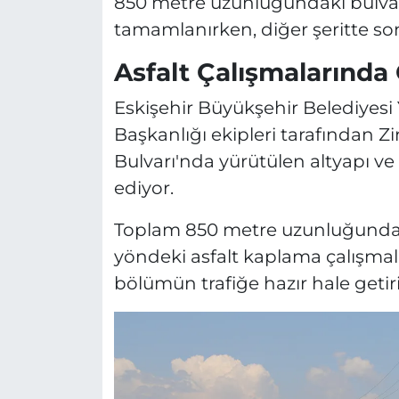
850 metre uzunluğundaki bulvar
tamamlanırken, diğer şeritte son
Asfalt Çalışmalarınd
Eskişehir Büyükşehir Belediyesi
Başkanlığı ekipleri tarafından Z
Bulvarı'nda yürütülen altyapı ve
ediyor.
Toplam 850 metre uzunluğundaki
yöndeki asfalt kaplama çalışm
bölümün trafiğe hazır hale getirild