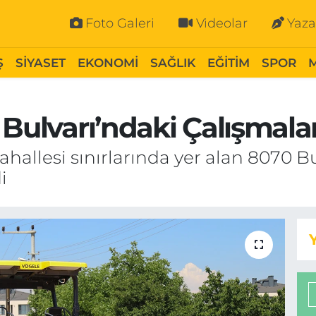
Foto Galeri
Videolar
Yaza
Ş
SİYASET
EKONOMİ
SAĞLIK
EĞİTİM
SPOR
 Bulvarı’ndaki Çalışmala
hallesi sınırlarında yer alan 8070 Bu
i