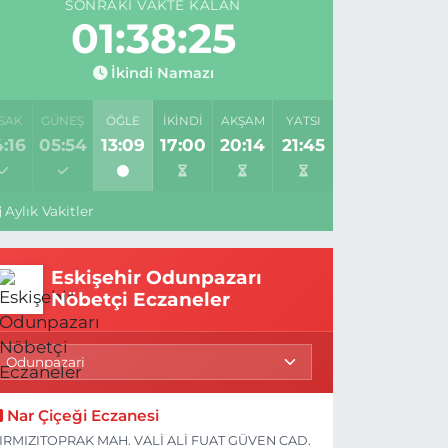
SONRAKI VAKTE KALAN
01:38:24
İkindi Namazı
SAK
GÜNEŞ
ÖĞLE
İKINDI
AKŞAM
YATSI
:16
05:54
13:09
17:00
20:14
21:45
Aylık Vakitler
Eskişehir Odunpazarı
Nöbetçi Eczaneler
Nar Çiçeği Eczanesi
IRMIZITOPRAK MAH. VALİ ALİ FUAT GÜVEN CAD.