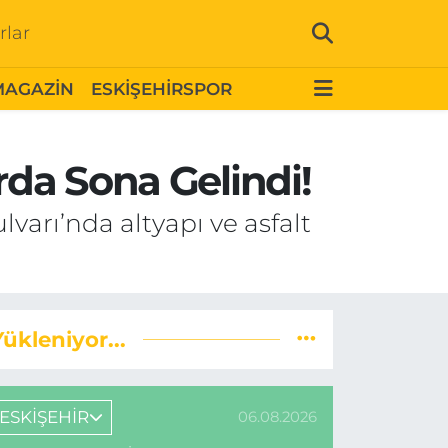
rlar
MAGAZİN
ESKİŞEHİRSPOR
rda Sona Gelindi!
lvarı’nda altyapı ve asfalt
Yükleniyor...
ESKİŞEHİR
06.08.2026