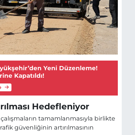
üyükşehir’den Yeni Düzenleme!
rine Kapatıldı!
e
ırılması Hedefleniyor
, çalışmaların tamamlanmasıyla birlikte
rafik güvenliğinin artırılmasının