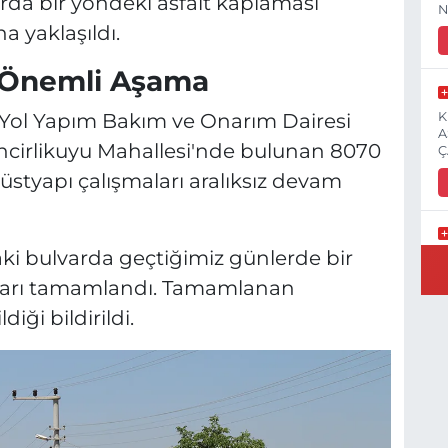
da bir yöndeki asfalt kaplaması
N
a yaklaşıldı.
a Önemli Aşama
 Yol Yapım Bakım ve Onarım Dairesi
K
A
incirlikuyu Mahallesi'nde bulunan 8070
Ç
 üstyapı çalışmaları aralıksız devam
 bulvarda geçtiğimiz günlerde bir
E
3
aları tamamlandı. Tamamlanan
iği bildirildi.
İ
H
S