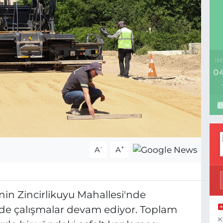
İM
04
-
+
A
A
nin Zincirlikuyu Mahallesi'nde
nde çalışmalar devam ediyor. Toplam
K