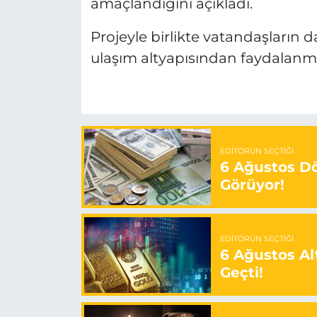
amaçlandığını açıkladı.
Projeyle birlikte vatandaşların 
ulaşım altyapısından faydalanmas
EDITÖRÜN SEÇTIĞI
6 Ağustos Dö
Görüyor!
EDITÖRÜN SEÇTIĞI
6 Ağustos Alt
Geçti!