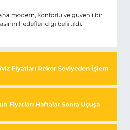
daha modern, konforlu ve güvenli bir
ının hedeflendiği belirtildi.
viz Fiyatları Rekor Seviyeden İşlem
ın Fiyatları Haftalar Sonra Uçuşa