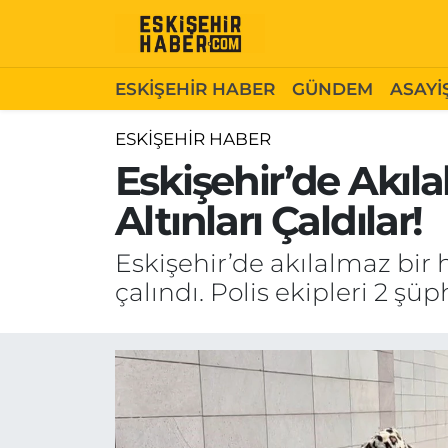
ESKİŞEHİR HABER
Gizlilik Politikası
Odunpazarı Hava Durumu
ESKİŞEHİR HABER
GÜNDEM
ASAYİ
GÜNDEM
Hakkımızda
Odunpazarı Trafik Yoğunluk Haritası
ESKİŞEHİR HABER
Eskişehir’de Akıl
ASAYİŞ
İletişim
Süper Lig Puan Durumu ve Fikstür
Altınları Çaldılar!
SİYASET
Künye
Tüm Manşetler
Eskişehir’de akılalmaz bir h
EKONOMİ
Son Dakika Haberleri
çalındı. Polis ekipleri 2 şüp
SAĞLIK
Haber Arşivi
EĞİTİM
SPOR