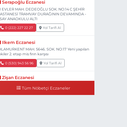
Serapoğlu Eczanesi
1 EVLER MAH. DEDEOĞLU SOK. NO:14 C ŞEHİR
ASTANESİ TRAMVAY DURAĞININ DEVAMINDA -
SAY ANAOKULU ALTI
0 (222) 227 22 27
Yol Tarifi Al
Ilkem Eczanesi
HLAMURKENT MAH. 5646. SOK. NO:17 Yeni yapılan
okiler 2. etap mis fırın karşısı
0 (530) 943 56 96
Yol Tarifi Al
Zişan Eczanesi
İŞNELİK MAH. ATATÜRK BULV. 74 D MİGROSU
Tüm Nöbetçi Eczaneler
EÇİNCE, HACI HASANOĞLU BAKLAVACI VE PİNO
ANI
0 (222) 226 60 93
Yol Tarifi Al
Atasoy Eczanesi
IRMIZITOPRAK MAH.ERCAN SOK. NO:14 C ESKİ