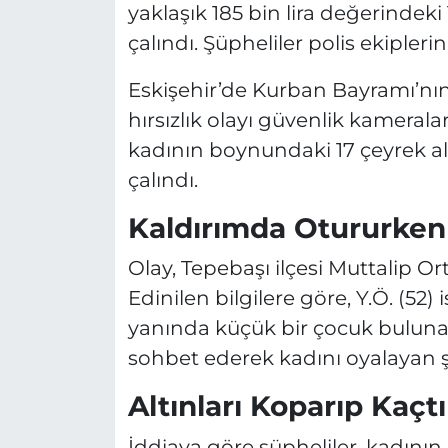
yaklaşık 185 bin lira değerindeki 
çalındı. Şüpheliler polis ekipler
Eskişehir’de Kurban Bayramı’
hırsızlık olayı güvenlik kamerala
kadının boynundaki 17 çeyrek alt
çalındı.
Kaldırımda Otururken
Olay, Tepebaşı ilçesi Muttalip O
Edinilen bilgilere göre, Y.Ö. (52
yanında küçük bir çocuk bulunan 
sohbet ederek kadını oyalayan ş
Altınları Koparıp Kaçtı
İddiaya göre şüpheliler, kadının