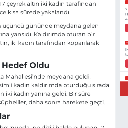
17 çeyrek altın iki kadın tarafından
7
ince kısa sürede yakalandı.
H
A
nın üçüncü gününde meydana gelen
rına yansıdı. Kaldırımda oturan bir
ın, iki kadın tarafından koparılarak
I
t
 Hedef Oldu
rta Mahallesi’nde meydana geldi.
) isimli kadın kaldırımda oturduğu sırada
V
G
iki kadın yanına geldi. Bir süre
Y
üpheliler, daha sonra harekete geçti.
lar
K
 boynunda ipe dizili halde bulunan 17