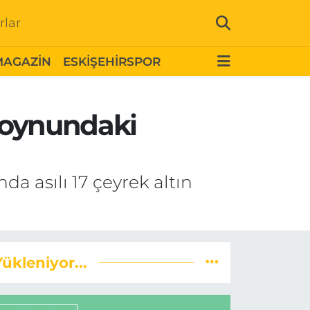
rlar
MAGAZİN
ESKİŞEHİRSPOR
 Boynundaki
da asılı 17 çeyrek altın
Yükleniyor...