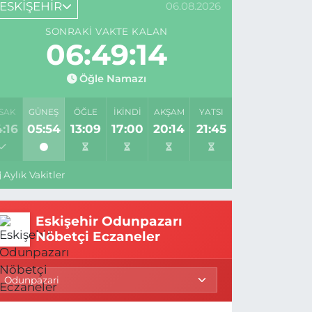
ESKİŞEHİR
06.08.2026
SONRAKI VAKTE KALAN
06:49:14
Öğle Namazı
SAK
GÜNEŞ
ÖĞLE
İKINDI
AKŞAM
YATSI
:16
05:54
13:09
17:00
20:14
21:45
Aylık Vakitler
Eskişehir Odunpazarı
Nöbetçi Eczaneler