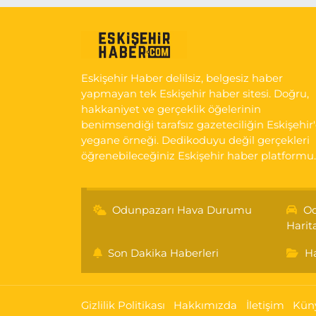
Eskişehir Haber delilsiz, belgesiz haber
yapmayan tek Eskişehir haber sitesi. Doğru,
hakkaniyet ve gerçeklik öğelerinin
benimsendiği tarafsız gazeteciliğin Eskişehir
yegane örneği. Dedikoduyu değil gerçekleri
öğrenebileceğiniz Eskişehir haber platformu.
Odunpazarı Hava Durumu
Od
Harit
Son Dakika Haberleri
Ha
Gizlilik Politikası
Hakkımızda
İletişim
Kün