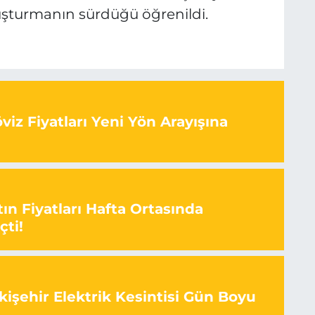
soruşturmanın sürdüğü öğrenildi.
iz Fiyatları Yeni Yön Arayışına
ın Fiyatları Hafta Ortasında
çti!
kişehir Elektrik Kesintisi Gün Boyu