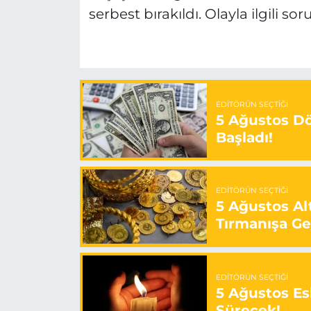
serbest bırakıldı. Olayla ilgili 
EDITÖRÜN SEÇTIĞI
5 Ağustos Döv
Başladı!
EDITÖRÜN SEÇTIĞI
5 Ağustos Alt
Tırmanışa Ge
EDITÖRÜN SEÇTIĞI
5 Ağustos Es
Sürecek!