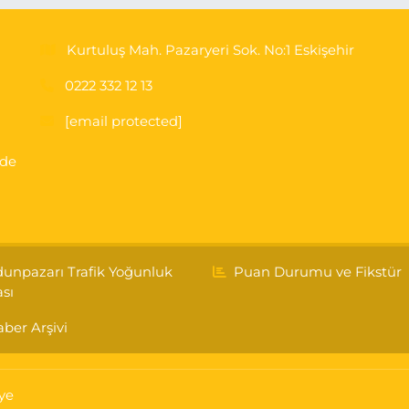
Kurtuluş Mah. Pazaryeri Sok. No:1 Eskişehir
0222 332 12 13
[email protected]
'de
unpazarı Trafik Yoğunluk
Puan Durumu ve Fikstür
ası
ber Arşivi
ye