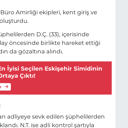
üro Amirliği ekipleri, kent giriş ve
oluşturdu.
helilerden D.Ç. (33), içerisinde
y öncesinde birlikte hareket ettiği
adın da gözaltına alındı.
En İyisi Seçilen Eskişehir Simidinin
Ortaya Çıktı!
e
ı
an adliyeye sevk edilen şüphelilerden
ndı. N.T. ise adli kontrol şartıyla