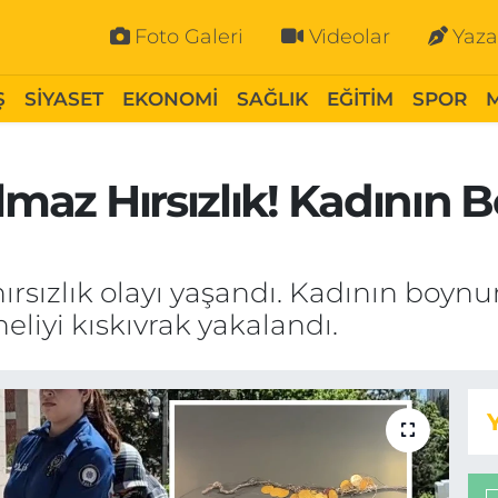
Foto Galeri
Videolar
Yaza
Ş
SİYASET
EKONOMİ
SAĞLIK
EĞİTİM
SPOR
almaz Hırsızlık! Kadının
ırsızlık olayı yaşandı. Kadının boynun
heliyi kıskıvrak yakalandı.