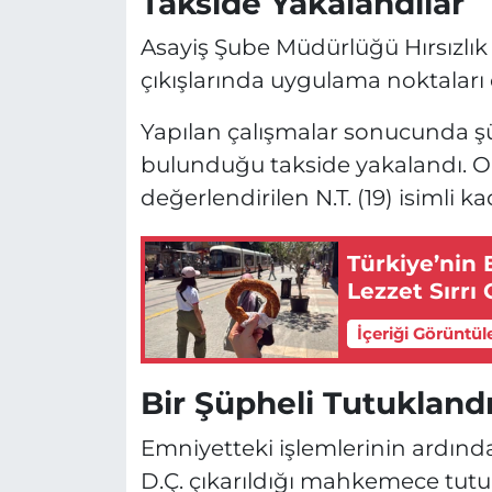
Takside Yakalandılar
Asayiş Şube Müdürlüğü Hırsızlık B
çıkışlarında uygulama noktaları 
Yapılan çalışmalar sonucunda şüp
bulunduğu takside yakalandı. Ola
değerlendirilen N.T. (19) isimli k
Türkiye’nin 
Lezzet Sırrı 
İçeriği Görüntül
Bir Şüpheli Tutukland
Emniyetteki işlemlerinin ardınd
D.Ç. çıkarıldığı mahkemece tutukla