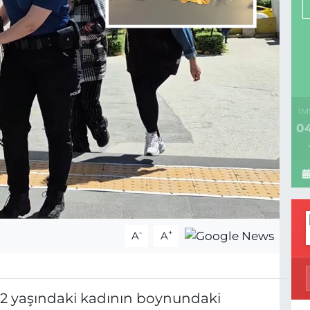
İM
04
-
+
A
A
52 yaşındaki kadının boynundaki