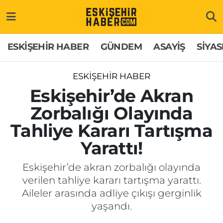
ESKİŞEHİR HABER
Gizlilik Politikası
Odunpazarı Hava Durumu
ESKİŞEHİR HABER
GÜNDEM
ASAYİŞ
SİYAS
GÜNDEM
Hakkımızda
Odunpazarı Trafik Yoğunluk Haritası
ESKİŞEHİR HABER
ASAYİŞ
İletişim
Süper Lig Puan Durumu ve Fikstür
Eskişehir’de Akran
Zorbalığı Olayında
SİYASET
Künye
Tüm Manşetler
Tahliye Kararı Tartışma
EKONOMİ
Son Dakika Haberleri
Yarattı!
SAĞLIK
Haber Arşivi
Eskişehir’de akran zorbalığı olayında
verilen tahliye kararı tartışma yarattı.
EĞİTİM
Aileler arasında adliye çıkışı gerginlik
yaşandı.
SPOR