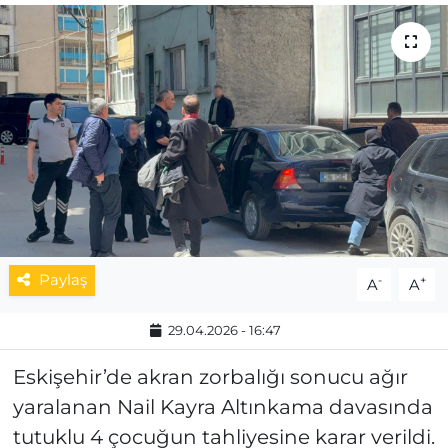
MAGAZİN
ESKİŞEHİRSPOR
Paylaş
-
+
A
A
29.04.2026 - 16:47
Eskişehir’de akran zorbalığı sonucu ağır
yaralanan Nail Kayra Altınkama davasında
tutuklu 4 çocuğun tahliyesine karar verildi.