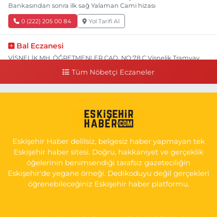
Bankasından sonra ilk sağ Yalaman Cami hizası
0 (222) 205 00 84
Yol Tarifi Al
Bal Eczanesi
VİŞNELİK MH. ÖĞRETMENLER CAD. NO:78 C Vişnelik Tramvay
durağının 100 metre ilerisi (Çalışanlar Caddesine giderken),
Tüm Nöbetçi Eczaneler
NUH'UN GEMİSİ Veteriner Kliniğinin yanı,ı
0 (222) 225 50 00
Yol Tarifi Al
Selen Eczanesi
GÜLTEPE MAH. HALK CAD. NO:107 C
Eskişehir Haber delilsiz, belgesiz haber yapmayan tek
0 (222) 250 40 50
Yol Tarifi Al
Eskişehir haber sitesi. Doğru, hakkaniyet ve gerçeklik
öğelerinin benimsendiği tarafsız gazeteciliğin
Bizim Eczanesi
Eskişehir'de yegane örneği. Dedikoduyu değil gerçekleri
EMEK MAH. ERTAŞ CAD.NO:12 A Küçük Sanayi girişi Tarım Kredi
öğrenebileceğiniz Eskişehir haber platformu.
Koop. Market yanı
0 (222) 250 87 69
Yol Tarifi Al