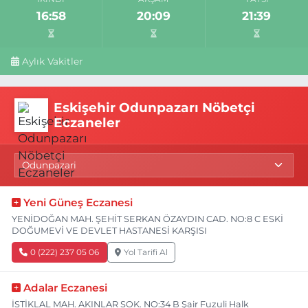
16:58
20:09
21:39
Aylık Vakitler
Eskişehir Odunpazarı Nöbetçi
Eczaneler
Yeni Güneş Eczanesi
YENİDOĞAN MAH. ŞEHİT SERKAN ÖZAYDIN CAD. NO:8 C ESKİ
DOĞUMEVİ VE DEVLET HASTANESİ KARŞISI
0 (222) 237 05 06
Yol Tarifi Al
Adalar Eczanesi
İSTİKLAL MAH. AKINLAR SOK. NO:34 B Şair Fuzuli Halk