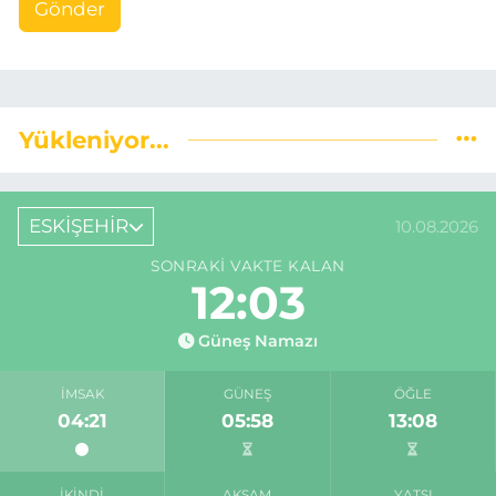
Gönder
Yükleniyor...
ESKİŞEHİR
10.08.2026
SONRAKI VAKTE KALAN
12:03
Güneş Namazı
İMSAK
GÜNEŞ
ÖĞLE
04:21
05:58
13:08
İKINDI
AKŞAM
YATSI