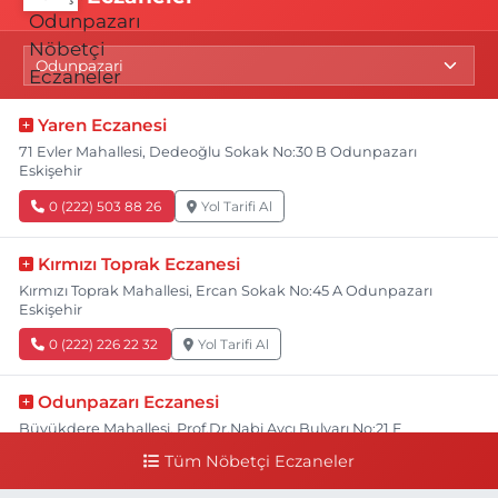
Yaren Eczanesi
71 Evler Mahallesi, Dedeoğlu Sokak No:30 B Odunpazarı
Eskişehir
0 (222) 503 88 26
Yol Tarifi Al
Kırmızı Toprak Eczanesi
Kırmızı Toprak Mahallesi, Ercan Sokak No:45 A Odunpazarı
Eskişehir
0 (222) 226 22 32
Yol Tarifi Al
Odunpazarı Eczanesi
Büyükdere Mahallesi, Prof.Dr.Nabi Avcı Bulvarı No:21 E
Odunpazarı Eskişehir
Tüm Nöbetçi Eczaneler
0 (505) 506 26 00
Yol Tarifi Al