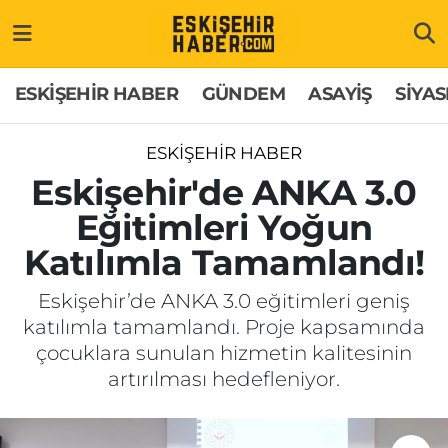
ESKİŞEHİR HABER
Gizlilik Politikası
Odunpazarı Hava Durumu
ESKİŞEHİR HABER
GÜNDEM
ASAYİŞ
SİYAS
GÜNDEM
Hakkımızda
Odunpazarı Trafik Yoğunluk Haritası
ESKİŞEHİR HABER
ASAYİŞ
İletişim
Süper Lig Puan Durumu ve Fikstür
Eskişehir'de ANKA 3.0
Eğitimleri Yoğun
SİYASET
Künye
Tüm Manşetler
Katılımla Tamamlandı!
EKONOMİ
Son Dakika Haberleri
Eskişehir’de ANKA 3.0 eğitimleri geniş
katılımla tamamlandı. Proje kapsamında
SAĞLIK
Haber Arşivi
çocuklara sunulan hizmetin kalitesinin
artırılması hedefleniyor.
EĞİTİM
SPOR