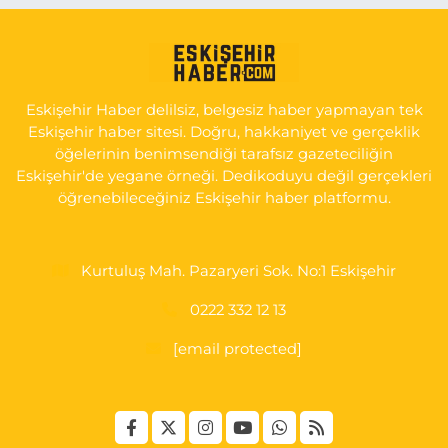
Serap Eczanesi
Yenidoğan Mahallesi, Şehit Serkan Özaydın Caddesi No:8 B
Odunpazarı Eskişehir
Eskişehir Haber delilsiz, belgesiz haber yapmayan tek
0 (222) 237 75 17
Yol Tarifi Al
Eskişehir haber sitesi. Doğru, hakkaniyet ve gerçeklik
öğelerinin benimsendiği tarafsız gazeteciliğin
Eskişehir'de yegane örneği. Dedikoduyu değil gerçekleri
öğrenebileceğiniz Eskişehir haber platformu.
Kurtuluş Mah. Pazaryeri Sok. No:1 Eskişehir
0222 332 12 13
[email protected]