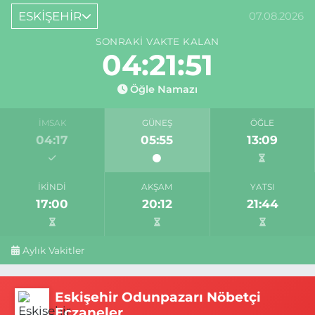
ESKİŞEHİR
07.08.2026
SONRAKI VAKTE KALAN
04:21:50
Öğle Namazı
İMSAK
GÜNEŞ
ÖĞLE
04:17
05:55
13:09
İKINDI
AKŞAM
YATSI
17:00
20:12
21:44
Aylık Vakitler
Eskişehir Odunpazarı Nöbetçi
Eczaneler