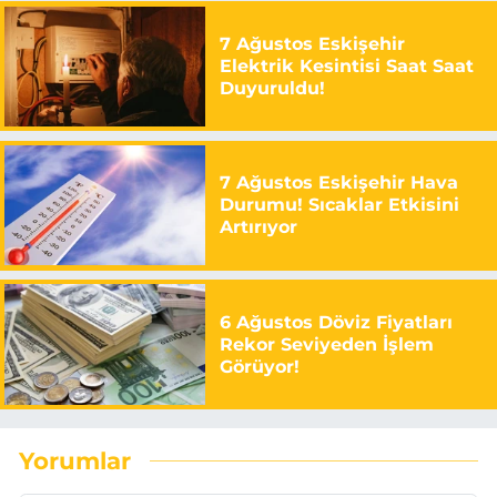
7 Ağustos Eskişehir
Elektrik Kesintisi Saat Saat
Duyuruldu!
7 Ağustos Eskişehir Hava
Durumu! Sıcaklar Etkisini
Artırıyor
6 Ağustos Döviz Fiyatları
Rekor Seviyeden İşlem
Görüyor!
Yorumlar