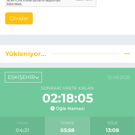
Gönder
Yükleniyor...
ESKİŞEHİR
10.08.2026
SONRAKI VAKTE KALAN
02:18:04
Öğle Namazı
İMSAK
GÜNEŞ
ÖĞLE
04:21
05:58
13:08