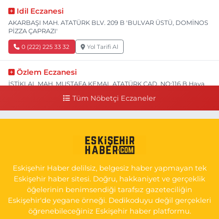
Idil Eczanesi
AKARBAŞI MAH. ATATÜRK BLV. 209 B 'BULVAR ÜSTÜ, DOMİNOS
PİZZA ÇAPRAZI'
0 (222) 225 33 32
Yol Tarifi Al
Özlem Eczanesi
İSTİKLAL MAH. MUSTAFA KEMAL ATATÜRK CAD. NO:116 B Hava
Hastanesi Has Taksi Karşısı
Tüm Nöbetçi Eczaneler
0 (222) 221 15 05
Yol Tarifi Al
Koray Eczanesi
GÖKMEYDAN MAH. ULUS CAD. NO:4 A ADLİYE AŞAĞISI, SARAR
İMAM HATİP YANI, CUMA PAZARI CADDE GİRİŞİ
Eskişehir Haber delilsiz, belgesiz haber yapmayan tek
0 (222) 240 16 67
Yol Tarifi Al
Eskişehir haber sitesi. Doğru, hakkaniyet ve gerçeklik
öğelerinin benimsendiği tarafsız gazeteciliğin
Eskişehir'de yegane örneği. Dedikoduyu değil gerçekleri
öğrenebileceğiniz Eskişehir haber platformu.