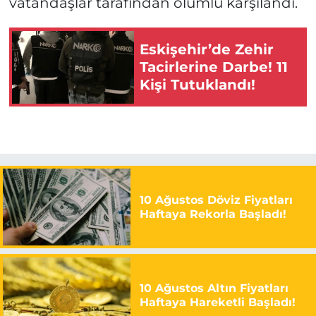
vatandaşlar tarafından olumlu karşılandı.
Eskişehir’de Zehir
Tacirlerine Darbe! 11
Kişi Tutuklandı!
10 Ağustos Döviz Fiyatları
Haftaya Rekorla Başladı!
10 Ağustos Altın Fiyatları
Haftaya Hareketli Başladı!