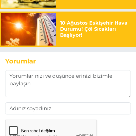
10 Ağustos Eskişehir Hava
Durumu! Çöl Sıcakları
Başlıyor!
Yorumlar