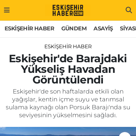
ESKİŞEHİR HABER
Gizlilik Politikası
Odunpazarı Hava Durumu
ESKİŞEHİR HABER
GÜNDEM
ASAYİŞ
SİYAS
GÜNDEM
Hakkımızda
Odunpazarı Trafik Yoğunluk Haritası
ESKİŞEHİR HABER
ASAYİŞ
İletişim
Süper Lig Puan Durumu ve Fikstür
Eskişehir'de Barajdaki
Yükseliş Havadan
SİYASET
Künye
Tüm Manşetler
Görüntülendi
EKONOMİ
Son Dakika Haberleri
Eskişehir'de son haftalarda etkili olan
yağışlar, kentin içme suyu ve tarımsal
SAĞLIK
Haber Arşivi
sulama kaynağı olan Porsuk Barajı'nda su
seviyesinin yükselmesini sağladı.
EĞİTİM
SPOR