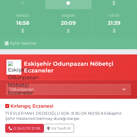
İKINDI
AKŞAM
YATSI
16:58
20:09
21:39
Aylık Vakitler
Eskişehir Odunpazarı Nöbetçi
Eczaneler
Kırlangıç Eczanesi
71 EVLER MAH. DEDEOĞLU SOK. B BLOK NO:50 A Eskişehir
Şehir Hastanesi tramvay durağı karşısı
0 (541) 113 13 99
Yol Tarifi Al