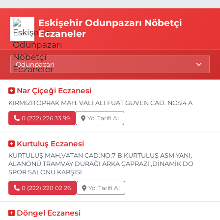
Eskişehir Odunpazarı Nöbetçi
Eczaneler
Nar Çiçeği Eczanesi
KIRMIZITOPRAK MAH. VALİ ALİ FUAT GÜVEN CAD. NO:24 A
0 (222) 226 33 99
Yol Tarifi Al
Kurtuluş Eczanesi
KURTULUŞ MAH.VATAN CAD.NO:7 B KURTULUŞ ASM YANI,
ALANÖNÜ TRAMVAY DURAĞI ARKA ÇAPRAZI ,DİNAMİK DO
SPOR SALONU KARŞISI
0 (222) 220 02 26
Yol Tarifi Al
Döngel Eczanesi