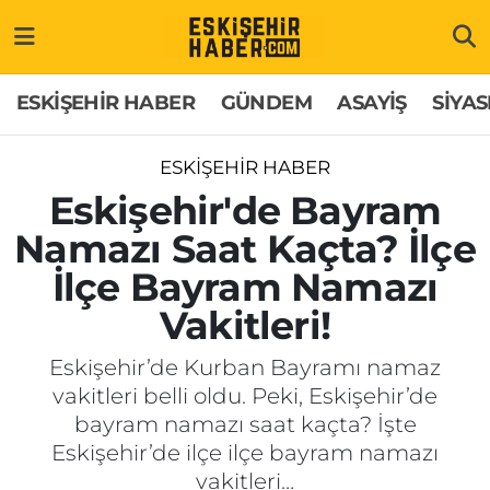
ESKİŞEHİR HABER
Gizlilik Politikası
Odunpazarı Hava Durumu
ESKİŞEHİR HABER
GÜNDEM
ASAYİŞ
SİYAS
GÜNDEM
Hakkımızda
Odunpazarı Trafik Yoğunluk Haritası
ESKİŞEHİR HABER
ASAYİŞ
İletişim
Süper Lig Puan Durumu ve Fikstür
Eskişehir'de Bayram
Namazı Saat Kaçta? İlçe
SİYASET
Künye
Tüm Manşetler
İlçe Bayram Namazı
EKONOMİ
Son Dakika Haberleri
Vakitleri!
SAĞLIK
Haber Arşivi
Eskişehir’de Kurban Bayramı namaz
vakitleri belli oldu. Peki, Eskişehir’de
EĞİTİM
bayram namazı saat kaçta? İşte
Eskişehir’de ilçe ilçe bayram namazı
SPOR
vakitleri…