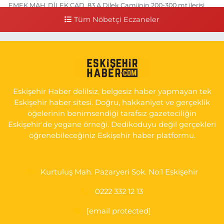
EMEK MAH. DİLEK CAD. 83 A Dilek Camiinin 200-300 mt ilerisi
bim markete kadar sol tarafı
Tüm Nöbetçi Eczaneler
0 (222) 250 11 88
Yol Tarifi Al
Tepeoğlu Eczanesi
İSTİKLAL MAH. ŞAİR FUZULİ CAD. NO:35 A HAVA HASTANESİ
KARŞI KÖŞESİ ŞAİR FUZULİ AİLE SAĞLIĞI MERKEZİ KARŞISI
Eskişehir Haber delilsiz, belgesiz haber yapmayan tek
0 (222) 230 11 31
Yol Tarifi Al
Eskişehir haber sitesi. Doğru, hakkaniyet ve gerçeklik
öğelerinin benimsendiği tarafsız gazeteciliğin
Eskişehir'de yegane örneği. Dedikoduyu değil gerçekleri
öğrenebileceğiniz Eskişehir haber platformu.
Kurtuluş Mah. Pazaryeri Sok. No:1 Eskişehir
0222 332 12 13
[email protected]