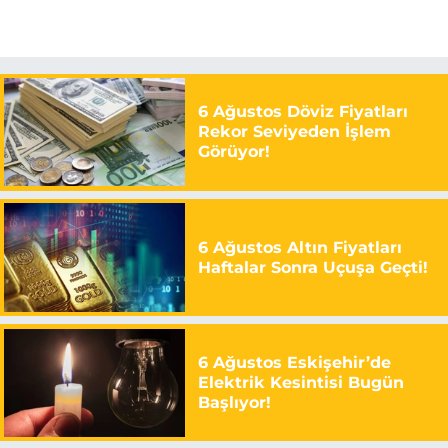
6 Ağustos Döviz Fiyatları
Rekor Seviyeden İşlem
Görüyor!
6 Ağustos Altın Fiyatları
Haftalar Sonra Uçuşa Geçti!
6 Ağustos Eskişehir’de
Elektrik Kesintisi Bugün
Başlıyor!