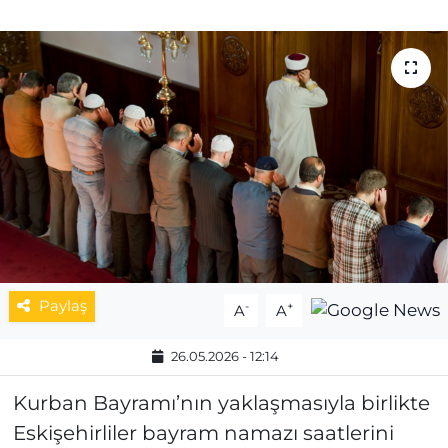
MAGAZİN
ESKİŞEHİRSPOR
Paylaş
-
+
A
A
26.05.2026 - 12:14
Kurban Bayramı’nın yaklaşmasıyla birlikte
Eskişehirliler bayram namazı saatlerini