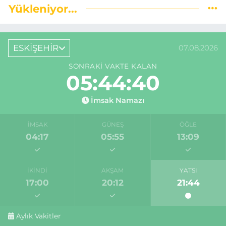
Yükleniyor...
ESKİŞEHİR
07.08.2026
SONRAKI VAKTE KALAN
05:44:39
İmsak Namazı
İMSAK
GÜNEŞ
ÖĞLE
04:17
05:55
13:09
İKINDI
AKŞAM
YATSI
17:00
20:12
21:44
Aylık Vakitler