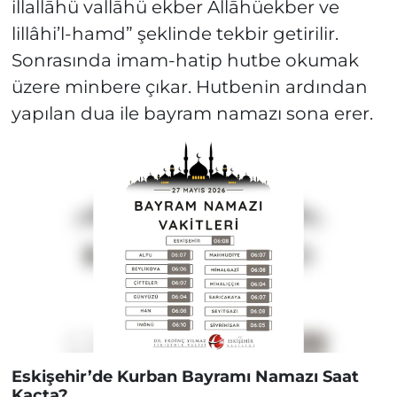
illallāhü vallāhü ekber Allāhüekber ve
lillâhi’l-hamd” şeklinde tekbir getirilir.
Sonrasında imam-hatip hutbe okumak
üzere minbere çıkar. Hutbenin ardından
yapılan dua ile bayram namazı sona erer.
Eskişehir’de Kurban Bayramı Namazı Saat
Kaçta?