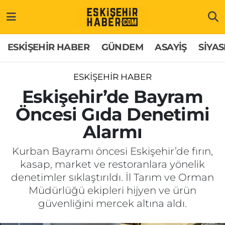
ESKİŞEHİR HABER
Gizlilik Politikası
Odunpazarı Hava Durumu
ESKİŞEHİR HABER
GÜNDEM
ASAYİŞ
SİYAS
GÜNDEM
Hakkımızda
Odunpazarı Trafik Yoğunluk Haritası
ESKİŞEHİR HABER
ASAYİŞ
İletişim
Süper Lig Puan Durumu ve Fikstür
Eskişehir’de Bayram
Öncesi Gıda Denetimi
SİYASET
Künye
Tüm Manşetler
Alarmı
EKONOMİ
Son Dakika Haberleri
Kurban Bayramı öncesi Eskişehir’de fırın,
kasap, market ve restoranlara yönelik
SAĞLIK
Haber Arşivi
denetimler sıklaştırıldı. İl Tarım ve Orman
Müdürlüğü ekipleri hijyen ve ürün
EĞİTİM
güvenliğini mercek altına aldı.
SPOR