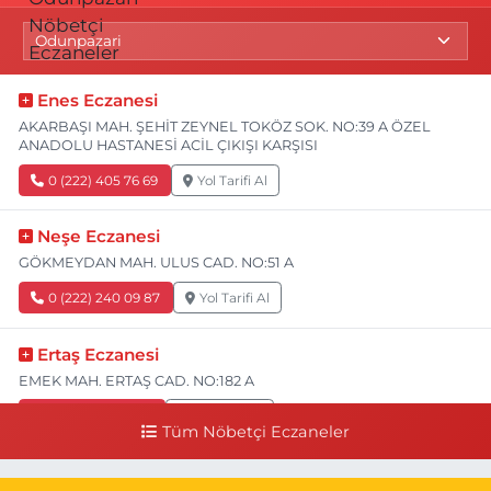
Enes Eczanesi
AKARBAŞI MAH. ŞEHİT ZEYNEL TOKÖZ SOK. NO:39 A ÖZEL
ANADOLU HASTANESİ ACİL ÇIKIŞI KARŞISI
0 (222) 405 76 69
Yol Tarifi Al
Neşe Eczanesi
GÖKMEYDAN MAH. ULUS CAD. NO:51 A
0 (222) 240 09 87
Yol Tarifi Al
Ertaş Eczanesi
EMEK MAH. ERTAŞ CAD. NO:182 A
0 (541) 531 74 48
Yol Tarifi Al
Tüm Nöbetçi Eczaneler
Seda Eczanesi