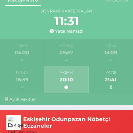
ESKİŞEHİR
09.08.2026
SONRAKI VAKTE KALAN
11:30
Yatsı Namazı
İMSAK
GÜNEŞ
ÖĞLE
04:20
05:57
13:09
İKINDI
AKŞAM
YATSI
16:59
20:10
21:41
Aylık Vakitler
Eskişehir Odunpazarı Nöbetçi
Eczaneler