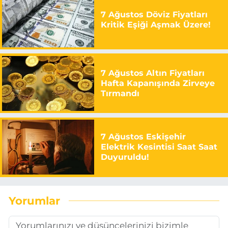
7 Ağustos Döviz Fiyatları
Kritik Eşiği Aşmak Üzere!
7 Ağustos Altın Fiyatları
Hafta Kapanışında Zirveye
Tırmandı
7 Ağustos Eskişehir
Elektrik Kesintisi Saat Saat
Duyuruldu!
Yorumlar