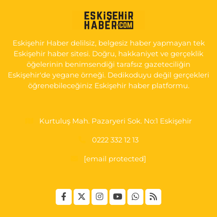
KIRMIZITOPRAK MH.ERCAN SK.NO:14 ESKİ ASKER HASTANESİ
YAN SOKAĞI POLİKLİNİK KAPISI TAM KARŞISI I
0 (222) 225 92 45
Yol Tarifi Al
Eskişehir Haber delilsiz, belgesiz haber yapmayan tek
Eskişehir haber sitesi. Doğru, hakkaniyet ve gerçeklik
öğelerinin benimsendiği tarafsız gazeteciliğin
Eskişehir'de yegane örneği. Dedikoduyu değil gerçekleri
öğrenebileceğiniz Eskişehir haber platformu.
Kurtuluş Mah. Pazaryeri Sok. No:1 Eskişehir
0222 332 12 13
[email protected]