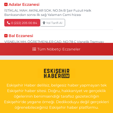
Adalar Eczanesi
İSTİKLAL MAH. AKINLAR SOK. NO:34 B Şair Fuzuli Halk
Bankasından sonra ilk sağ Yalaman Cami hizası
0 (222) 205 00 84
Yol Tarifi Al
Bal Eczanesi
VİŞNELİK MH. ÖĞRETMENLER CAD. NO:78 C Vişnelik Tramvay
durağının 100 metre ilerisi (Çalışanlar Caddesine giderken),
Tüm Nöbetçi Eczaneler
NUH'UN GEMİSİ Veteriner Kliniğinin yanı,ı
0 (222) 225 50 00
Yol Tarifi Al
Selen Eczanesi
GÜLTEPE MAH. HALK CAD. NO:107 C
Eskişehir Haber delilsiz, belgesiz haber yapmayan tek
0 (222) 250 40 50
Yol Tarifi Al
Eskişehir haber sitesi. Doğru, hakkaniyet ve gerçeklik
öğelerinin benimsendiği tarafsız gazeteciliğin
Bizim Eczanesi
Eskişehir'de yegane örneği. Dedikoduyu değil gerçekleri
EMEK MAH. ERTAŞ CAD.NO:12 A Küçük Sanayi girişi Tarım Kredi
öğrenebileceğiniz Eskişehir haber platformu.
Koop. Market yanı