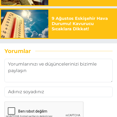
9 Ağustos Eskişehir Hava
Durumu! Kavurucu
Sıcaklara Dikkat!
Yorumlar