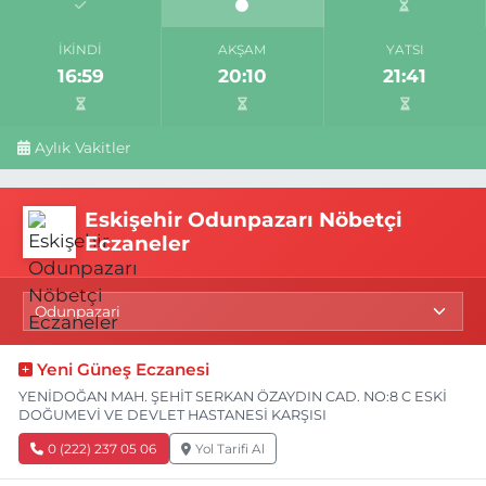
İKINDI
AKŞAM
YATSI
16:59
20:10
21:41
Aylık Vakitler
Eskişehir Odunpazarı Nöbetçi
Eczaneler
Yeni Güneş Eczanesi
YENİDOĞAN MAH. ŞEHİT SERKAN ÖZAYDIN CAD. NO:8 C ESKİ
DOĞUMEVİ VE DEVLET HASTANESİ KARŞISI
0 (222) 237 05 06
Yol Tarifi Al