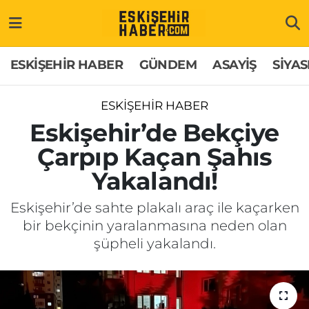
ESKİŞEHİR HABER
Gizlilik Politikası
Odunpazarı Hava Durumu
ESKİŞEHİR HABER
GÜNDEM
ASAYİŞ
SİYAS
GÜNDEM
Hakkımızda
Odunpazarı Trafik Yoğunluk Haritası
ESKİŞEHİR HABER
ASAYİŞ
İletişim
Süper Lig Puan Durumu ve Fikstür
Eskişehir’de Bekçiye
Çarpıp Kaçan Şahıs
SİYASET
Künye
Tüm Manşetler
Yakalandı!
EKONOMİ
Son Dakika Haberleri
Eskişehir’de sahte plakalı araç ile kaçarken
bir bekçinin yaralanmasına neden olan
SAĞLIK
Haber Arşivi
şüpheli yakalandı.
EĞİTİM
SPOR