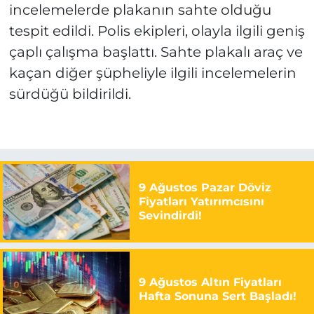
incelemelerde plakanın sahte olduğu
tespit edildi. Polis ekipleri, olayla ilgili geniş
çaplı çalışma başlattı. Sahte plakalı araç ve
kaçan diğer şüpheliyle ilgili incelemelerin
sürdüğü bildirildi.
9 Ağustos Pazar Döviz
Fiyatları Yatırımcısını
Sevindirdi!
9 Ağustos Altın Fiyatları
Hafta Sonuna Sert Başladı!