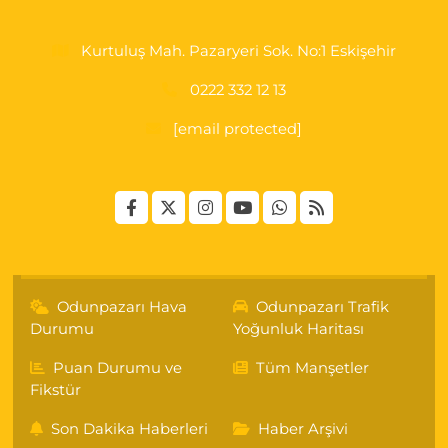
0 (222) 250 87 69
Yol Tarifi Al
Kurtuluş Mah. Pazaryeri Sok. No:1 Eskişehir
0222 332 12 13
[email protected]
Odunpazarı Hava
Odunpazarı Trafik
Durumu
Yoğunluk Haritası
Puan Durumu ve
Tüm Manşetler
Fikstür
Son Dakika Haberleri
Haber Arşivi