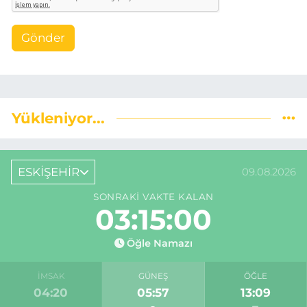
Gönder
Yükleniyor...
ESKİŞEHİR
09.08.2026
SONRAKI VAKTE KALAN
03:14:59
Öğle Namazı
İMSAK
GÜNEŞ
ÖĞLE
04:20
05:57
13:09