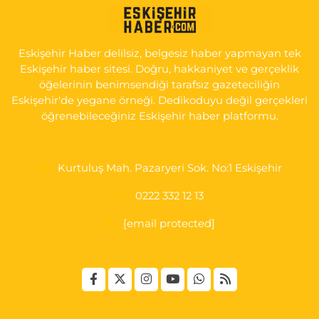
Koray Eczanesi
GÖKMEYDAN MAH. ULUS CAD. NO:4 A ADLİYE AŞAĞISI, SARAR
İMAM HATİP YANI, CUMA PAZARI CADDE GİRİŞİ
Eskişehir Haber delilsiz, belgesiz haber yapmayan tek
0 (222) 240 16 67
Yol Tarifi Al
Eskişehir haber sitesi. Doğru, hakkaniyet ve gerçeklik
öğelerinin benimsendiği tarafsız gazeteciliğin
Eskişehir'de yegane örneği. Dedikoduyu değil gerçekleri
öğrenebileceğiniz Eskişehir haber platformu.
Kurtuluş Mah. Pazaryeri Sok. No:1 Eskişehir
0222 332 12 13
[email protected]