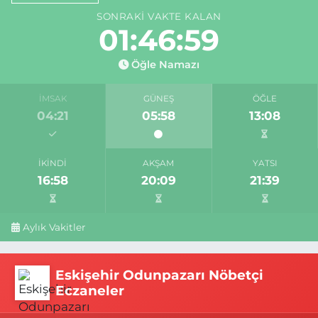
SONRAKI VAKTE KALAN
01:46:59
Öğle Namazı
İMSAK
GÜNEŞ
ÖĞLE
04:21
05:58
13:08
İKINDI
AKŞAM
YATSI
16:58
20:09
21:39
Aylık Vakitler
Eskişehir Odunpazarı Nöbetçi
Eczaneler