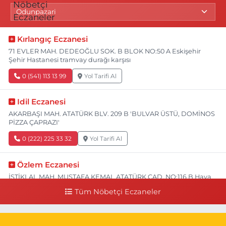
Kırlangıç Eczanesi
71 EVLER MAH. DEDEOĞLU SOK. B BLOK NO:50 A Eskişehir
Şehir Hastanesi tramvay durağı karşısı
0 (541) 113 13 99
Yol Tarifi Al
Idil Eczanesi
AKARBAŞI MAH. ATATÜRK BLV. 209 B 'BULVAR ÜSTÜ, DOMİNOS
PİZZA ÇAPRAZI'
0 (222) 225 33 32
Yol Tarifi Al
Özlem Eczanesi
İSTİKLAL MAH. MUSTAFA KEMAL ATATÜRK CAD. NO:116 B Hava
Hastanesi Has Taksi Karşısı
Tüm Nöbetçi Eczaneler
0 (222) 221 15 05
Yol Tarifi Al