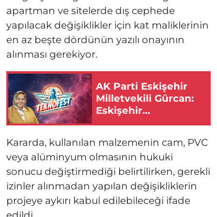
apartman ve sitelerde dış cephede
yapılacak değişiklikler için kat maliklerinin
en az beşte dördünün yazılı onayının
alınması gerekiyor.
AK Parti Eskişehir
Milletvekili Gürcan:
Eskişehir
TEKNOFEST
Heyecanına Ortak
Kararda, kullanılan malzemenin cam, PVC
Oluyor!
veya alüminyum olmasının hukuki
sonucu değiştirmediği belirtilirken, gerekli
izinler alınmadan yapılan değişikliklerin
projeye aykırı kabul edilebileceği ifade
edildi.