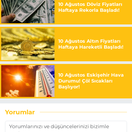
10 Ağustos Döviz Fiyatları
Haftaya Rekorla Başladı!
10 Ağustos Altın Fiyatları
Haftaya Hareketli Başladı!
10 Ağustos Eskişehir Hava
Durumu! Çöl Sıcakları
Başlıyor!
Yorumlar