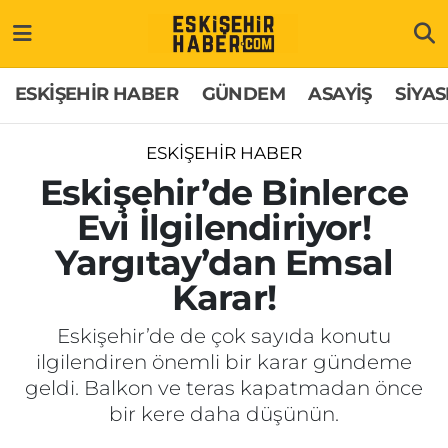
ESKİŞEHİR HABER
Gizlilik Politikası
Odunpazarı Hava Durumu
ESKİŞEHİR HABER
GÜNDEM
ASAYİŞ
SİYAS
GÜNDEM
Hakkımızda
Odunpazarı Trafik Yoğunluk Haritası
ESKİŞEHİR HABER
ASAYİŞ
İletişim
Süper Lig Puan Durumu ve Fikstür
Eskişehir’de Binlerce
Evi İlgilendiriyor!
SİYASET
Künye
Tüm Manşetler
Yargıtay’dan Emsal
EKONOMİ
Son Dakika Haberleri
Karar!
SAĞLIK
Haber Arşivi
Eskişehir’de de çok sayıda konutu
ilgilendiren önemli bir karar gündeme
EĞİTİM
geldi. Balkon ve teras kapatmadan önce
bir kere daha düşünün.
SPOR