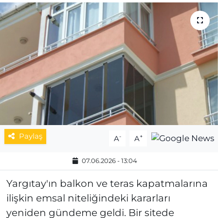
MAGAZİN
ESKİŞEHİRSPOR
Paylaş
-
+
A
A
07.06.2026 - 13:04
Yargıtay'ın balkon ve teras kapatmalarına
ilişkin emsal niteliğindeki kararları
yeniden gündeme geldi. Bir sitede