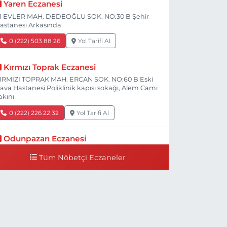
Yaren Eczanesi
1 EVLER MAH. DEDEOĞLU SOK. NO:30 B Şehir
astanesi Arkasında
0 (222) 503 88 26
Yol Tarifi Al
Kırmızı Toprak Eczanesi
IRMIZI TOPRAK MAH. ERCAN SOK. NO:60 B Eski
ava Hastanesi Poliklinik kapısı sokağı, Alem Cami
akını
0 (222) 226 22 32
Yol Tarifi Al
Odunpazarı Eczanesi
ÜYÜKDERE MAH. PROF. DR. NABİ AVCI BULVARI
Tüm Nöbetçi Eczaneler
O:21 E TIP FAKÜLTESİ KARŞISI
0 (505) 506 26 00
Yol Tarifi Al
Serap Eczanesi
ENİDOĞAN MH.ŞEHİT SERKAN ÖZAYDIN CD.8 B
SKİ DEVLET HAST. DOĞUMEVİ KARŞ.