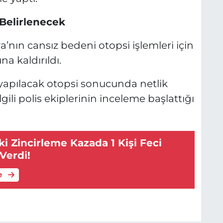
Belirlenecek
’nın cansız bedeni otopsi işlemleri için
a kaldırıldı.
yapılacak otopsi sonucunda netlik
gili polis ekiplerinin inceleme başlattığı
ki Zincirleme Kazada 1 Kişi Feci
Verdi!
e