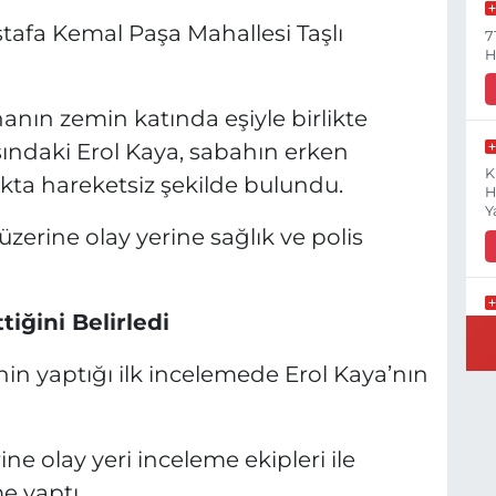
stafa Kemal Paşa Mahallesi Taşlı
7
H
inanın zemin katında eşiyle birlikte
ındaki Erol Kaya, sabahın erken
K
kta hareketsiz şekilde bulundu.
H
Y
üzerine olay yerine sağlık ve polis
tiğini Belirledi
B
N
nin yaptığı ilk incelemede Erol Kaya’nın
 olay yeri inceleme ekipleri ile
Y
E
e yaptı.