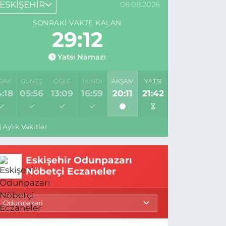
ESKİŞEHİR
08.08.2026
SONRAKI VAKTE KALAN
29:11
Yatsı Namazı
SAK
GÜNEŞ
ÖĞLE
İKINDI
AKŞAM
YATSI
:18
05:56
13:09
16:59
20:11
21:42
Aylık Vakitler
Eskişehir Odunpazarı
Nöbetçi Eczaneler