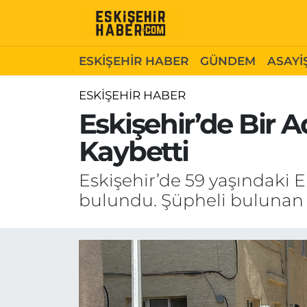
ESKİŞEHİR HABER
Gizlilik Politikası
Odunpazarı Hava Durumu
ESKİŞEHİR HABER
GÜNDEM
ASAYİ
GÜNDEM
Hakkımızda
Odunpazarı Trafik Yoğunluk Haritası
ESKİŞEHİR HABER
Eskişehir’de Bir 
ASAYİŞ
İletişim
Süper Lig Puan Durumu ve Fikstür
Kaybetti
SİYASET
Künye
Tüm Manşetler
Eskişehir’de 59 yaşındaki E
EKONOMİ
Son Dakika Haberleri
bulundu. Şüpheli bulunan ö
SAĞLIK
Haber Arşivi
EĞİTİM
SPOR