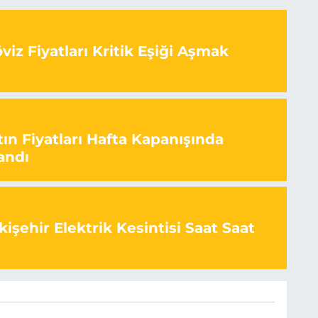
iz Fiyatları Kritik Eşiği Aşmak
ın Fiyatları Hafta Kapanışında
andı
işehir Elektrik Kesintisi Saat Saat