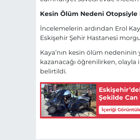
Kesin Ölüm Nedeni Otopsiyle 
İncelemelerin ardından Erol Kaya
Eskişehir Şehir Hastanesi morgun
Kaya’nın kesin ölüm nedeninin 
kazanacağı öğrenilirken, olayla il
belirtildi.
Eskişehir’de
Şekilde Can 
İçeriği Görüntül