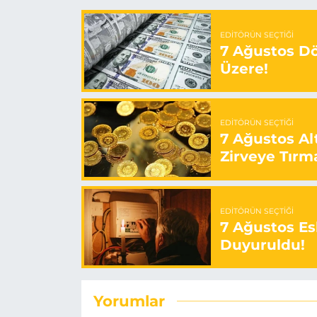
EDITÖRÜN SEÇTIĞI
7 Ağustos Döv
Üzere!
EDITÖRÜN SEÇTIĞI
7 Ağustos Alt
Zirveye Tırm
EDITÖRÜN SEÇTIĞI
7 Ağustos Esk
Duyuruldu!
Yorumlar