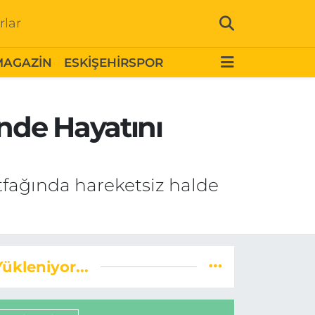
rlar
MAGAZİN
ESKİŞEHİRSPOR
inde Hayatını
utfağında hareketsiz halde
Yükleniyor...