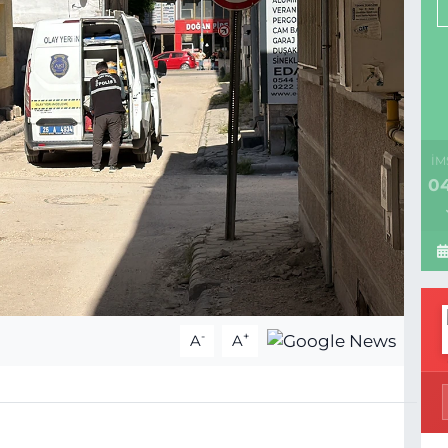
İM
04
-
+
A
A