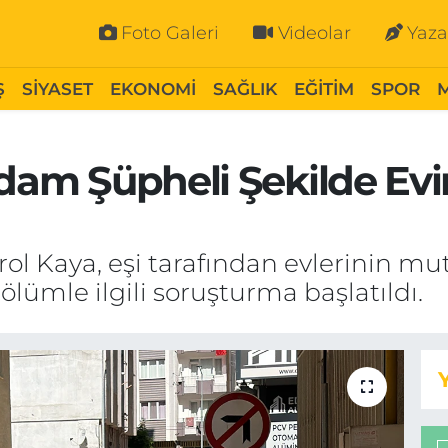
Foto Galeri
Videolar
Yaza
Ş
SİYASET
EKONOMİ
SAĞLIK
EĞİTİM
SPOR
Adam Şüpheli Şekilde Ev
rol Kaya, eşi tarafından evlerinin m
lümle ilgili soruşturma başlatıldı.