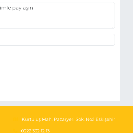
Kurtuluş Mah. Pazaryeri Sok. No:1 Eskişehir
0222 332 12 13