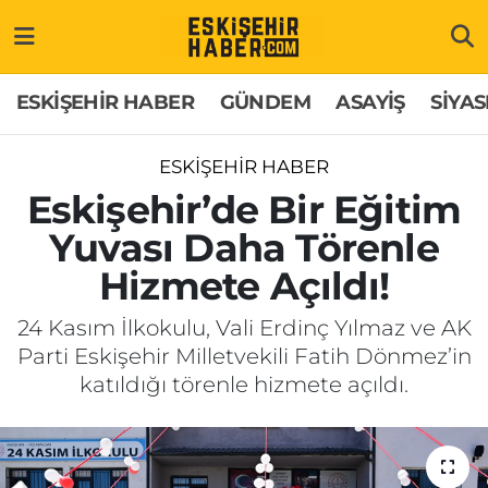
ESKİŞEHİR HABER
Gizlilik Politikası
Odunpazarı Hava Durumu
ESKİŞEHİR HABER
GÜNDEM
ASAYİŞ
SİYAS
GÜNDEM
Hakkımızda
Odunpazarı Trafik Yoğunluk Haritası
ESKİŞEHİR HABER
ASAYİŞ
İletişim
Süper Lig Puan Durumu ve Fikstür
Eskişehir’de Bir Eğitim
Yuvası Daha Törenle
SİYASET
Künye
Tüm Manşetler
Hizmete Açıldı!
EKONOMİ
Son Dakika Haberleri
24 Kasım İlkokulu, Vali Erdinç Yılmaz ve AK
Parti Eskişehir Milletvekili Fatih Dönmez’in
SAĞLIK
Haber Arşivi
katıldığı törenle hizmete açıldı.
EĞİTİM
SPOR