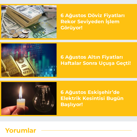
6 Ağustos Döviz Fiyatları
Rekor Seviyeden İşlem
Görüyor!
6 Ağustos Altın Fiyatları
Haftalar Sonra Uçuşa Geçti!
6 Ağustos Eskişehir’de
Elektrik Kesintisi Bugün
Başlıyor!
Yorumlar