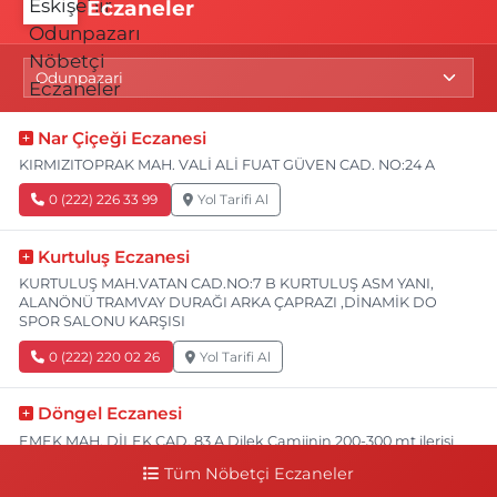
Eczaneler
Nar Çiçeği Eczanesi
KIRMIZITOPRAK MAH. VALİ ALİ FUAT GÜVEN CAD. NO:24 A
0 (222) 226 33 99
Yol Tarifi Al
Kurtuluş Eczanesi
KURTULUŞ MAH.VATAN CAD.NO:7 B KURTULUŞ ASM YANI,
ALANÖNÜ TRAMVAY DURAĞI ARKA ÇAPRAZI ,DİNAMİK DO
SPOR SALONU KARŞISI
0 (222) 220 02 26
Yol Tarifi Al
Döngel Eczanesi
EMEK MAH. DİLEK CAD. 83 A Dilek Camiinin 200-300 mt ilerisi
bim markete kadar sol tarafı
Tüm Nöbetçi Eczaneler
0 (222) 250 11 88
Yol Tarifi Al