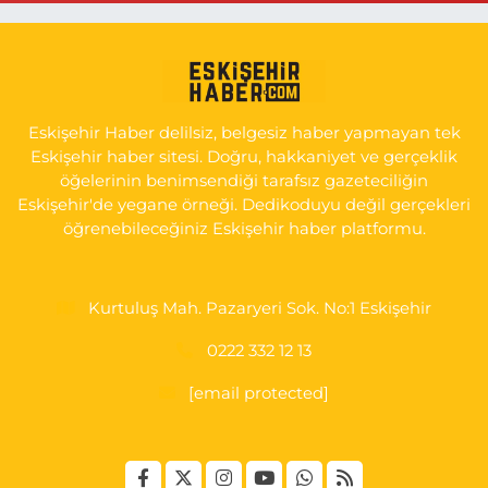
Tepeoğlu Eczanesi
İSTİKLAL MAH. ŞAİR FUZULİ CAD. NO:35 A HAVA HASTANESİ
KARŞI KÖŞESİ ŞAİR FUZULİ AİLE SAĞLIĞI MERKEZİ KARŞISI
Eskişehir Haber delilsiz, belgesiz haber yapmayan tek
0 (222) 230 11 31
Yol Tarifi Al
Eskişehir haber sitesi. Doğru, hakkaniyet ve gerçeklik
öğelerinin benimsendiği tarafsız gazeteciliğin
Eskişehir'de yegane örneği. Dedikoduyu değil gerçekleri
öğrenebileceğiniz Eskişehir haber platformu.
Kurtuluş Mah. Pazaryeri Sok. No:1 Eskişehir
0222 332 12 13
[email protected]