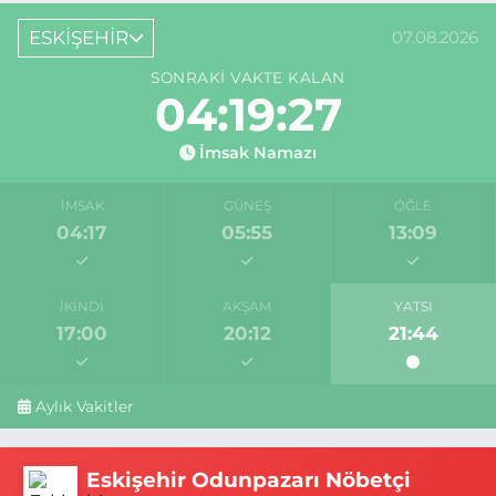
ESKİŞEHİR
07.08.2026
SONRAKI VAKTE KALAN
04:19:27
İmsak Namazı
İMSAK
GÜNEŞ
ÖĞLE
04:17
05:55
13:09
İKINDI
AKŞAM
YATSI
17:00
20:12
21:44
Aylık Vakitler
Eskişehir Odunpazarı Nöbetçi