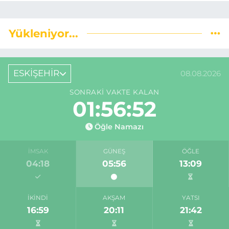
Yükleniyor...
ESKİŞEHİR
08.08.2026
SONRAKI VAKTE KALAN
01:56:51
Öğle Namazı
İMSAK
GÜNEŞ
ÖĞLE
04:18
05:56
13:09
İKINDI
AKŞAM
YATSI
16:59
20:11
21:42