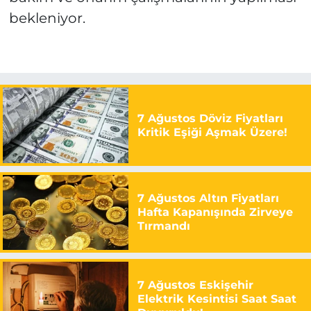
bekleniyor.
7 Ağustos Döviz Fiyatları
Kritik Eşiği Aşmak Üzere!
7 Ağustos Altın Fiyatları
Hafta Kapanışında Zirveye
Tırmandı
7 Ağustos Eskişehir
Elektrik Kesintisi Saat Saat