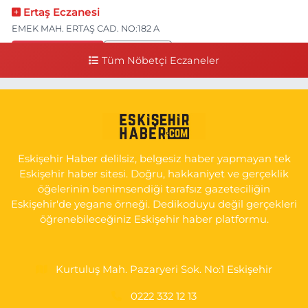
Ertaş Eczanesi
EMEK MAH. ERTAŞ CAD. NO:182 A
0 (541) 531 74 48
Yol Tarifi Al
Tüm Nöbetçi Eczaneler
Seda Eczanesi
KIRMIZITOPRAK MH.ERCAN SK.NO:14 ESKİ ASKER HASTANESİ
YAN SOKAĞI POLİKLİNİK KAPISI TAM KARŞISI I
0 (222) 225 92 45
Yol Tarifi Al
Eskişehir Haber delilsiz, belgesiz haber yapmayan tek
Eskişehir haber sitesi. Doğru, hakkaniyet ve gerçeklik
öğelerinin benimsendiği tarafsız gazeteciliğin
Eskişehir'de yegane örneği. Dedikoduyu değil gerçekleri
öğrenebileceğiniz Eskişehir haber platformu.
Kurtuluş Mah. Pazaryeri Sok. No:1 Eskişehir
0222 332 12 13