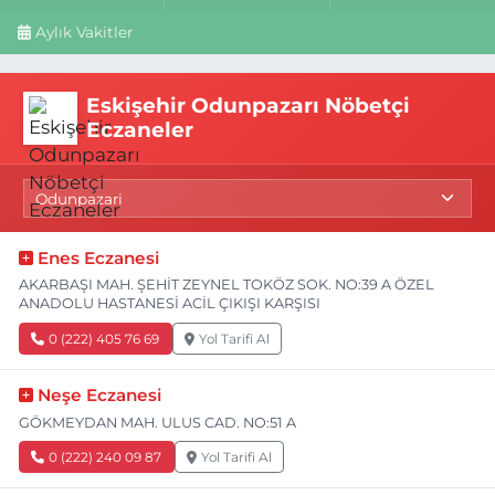
Aylık Vakitler
Eskişehir Odunpazarı Nöbetçi
Eczaneler
Enes Eczanesi
AKARBAŞI MAH. ŞEHİT ZEYNEL TOKÖZ SOK. NO:39 A ÖZEL
ANADOLU HASTANESİ ACİL ÇIKIŞI KARŞISI
0 (222) 405 76 69
Yol Tarifi Al
Neşe Eczanesi
GÖKMEYDAN MAH. ULUS CAD. NO:51 A
0 (222) 240 09 87
Yol Tarifi Al