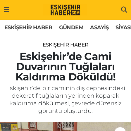
ESKİŞEHİR HABER
Gizlilik Politikası
Odunpazarı Hava Durumu
ESKİŞEHİR HABER
GÜNDEM
ASAYİŞ
SİYAS
GÜNDEM
Hakkımızda
Odunpazarı Trafik Yoğunluk Haritası
ESKİŞEHİR HABER
ASAYİŞ
İletişim
Süper Lig Puan Durumu ve Fikstür
Eskişehir’de Cami
Duvarının Tuğlaları
SİYASET
Künye
Tüm Manşetler
Kaldırıma Döküldü!
EKONOMİ
Son Dakika Haberleri
Eskişehir’de bir caminin dış cephesindeki
dekoratif tuğlaların yerinden koparak
SAĞLIK
Haber Arşivi
kaldırıma dökülmesi, çevrede düzensiz
görüntü oluşturdu.
EĞİTİM
SPOR