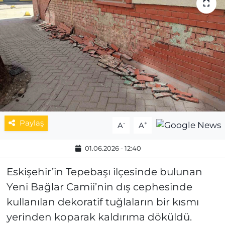
MAGAZİN
ESKİŞEHİRSPOR
Paylaş
-
+
A
A
01.06.2026 - 12:40
Eskişehir’in Tepebaşı ilçesinde bulunan
Yeni Bağlar Camii’nin dış cephesinde
kullanılan dekoratif tuğlaların bir kısmı
yerinden koparak kaldırıma döküldü.