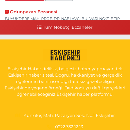
Odunpazarı Eczanesi
BÜYÜKDERE MAH. PROF. DR. NABİ AVCI BULVARI NO:21 E TIP
FAKÜLTESİ KARŞISI
Tüm Nöbetçi Eczaneler
0 (505) 506 26 00
Yol Tarifi Al
Serap Eczanesi
YENİDOĞAN MH.ŞEHİT SERKAN ÖZAYDIN CD.8 B ESKİ DEVLET
HAST. DOĞUMEVİ KARŞ.
Eskişehir Haber delilsiz, belgesiz haber yapmayan tek
0 (222) 237 75 17
Yol Tarifi Al
Eskişehir haber sitesi. Doğru, hakkaniyet ve gerçeklik
öğelerinin benimsendiği tarafsız gazeteciliğin
Eskişehir'de yegane örneği. Dedikoduyu değil gerçekleri
öğrenebileceğiniz Eskişehir haber platformu.
Kurtuluş Mah. Pazaryeri Sok. No:1 Eskişehir
0222 332 12 13