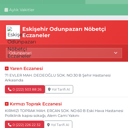
Aylık Vakitler
Eskişehir Odunpazarı Nöbetçi
Eczaneler
Yaren Eczanesi
71 EVLER MAH. DEDEOĞLU SOK. NO:30 B Şehir Hastanesi
Arkasında
0 (222) 503 88 26
Yol Tarifi Al
Kırmızı Toprak Eczanesi
KIRMIZI TOPRAK MAH. ERCAN SOK. NO:60 B Eski Hava Hastanesi
Poliklinik kapısı sokağı, Alem Cami Yakını
0 (222) 226 22 32
Yol Tarifi Al