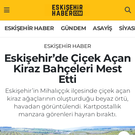
ESKİŞEHİR HABER
Gizlilik Politikası
Odunpazarı Hava Durumu
ESKİŞEHİR HABER
GÜNDEM
ASAYİŞ
SİYAS
GÜNDEM
Hakkımızda
Odunpazarı Trafik Yoğunluk Haritası
ESKİŞEHİR HABER
ASAYİŞ
İletişim
Süper Lig Puan Durumu ve Fikstür
Eskişehir’de Çiçek Açan
Kiraz Bahçeleri Mest
SİYASET
Künye
Tüm Manşetler
Etti
EKONOMİ
Son Dakika Haberleri
Eskişehir’in Mihalıççık ilçesinde çiçek açan
kiraz ağaçlarının oluşturduğu beyaz örtü,
SAĞLIK
Haber Arşivi
havadan görüntülendi. Kartpostallık
manzara görenleri hayran bıraktı.
EĞİTİM
SPOR