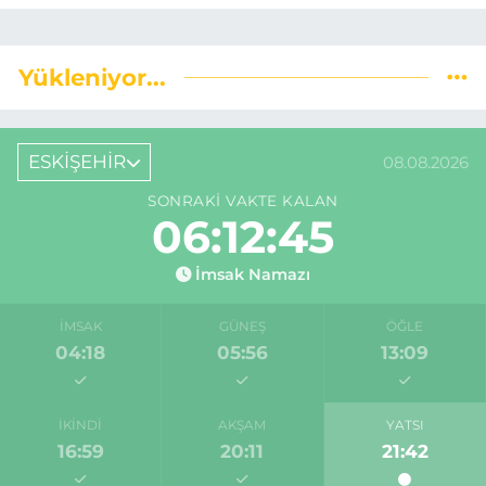
Yükleniyor...
ESKİŞEHİR
08.08.2026
SONRAKI VAKTE KALAN
06:12:44
İmsak Namazı
İMSAK
GÜNEŞ
ÖĞLE
04:18
05:56
13:09
İKINDI
AKŞAM
YATSI
16:59
20:11
21:42