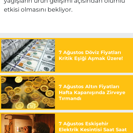
yağışların ürün gelişimi açısından olumlu
etkisi olmasını bekliyor.
7 Ağustos Döviz Fiyatları
Kritik Eşiği Aşmak Üzere!
7 Ağustos Altın Fiyatları
Hafta Kapanışında Zirveye
Tırmandı
7 Ağustos Eskişehir
Elektrik Kesintisi Saat Saat