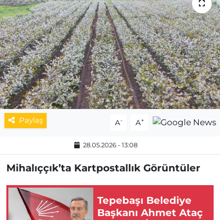
MAGAZİN
ESKİŞEHİRSPOR
Paylaş
-
+
A
A
28.05.2026 - 13:08
Mihalıççık’ta Kartpostallık Görüntüler
Tepebaşı Belediye
Başkanı Ahmet Ataç