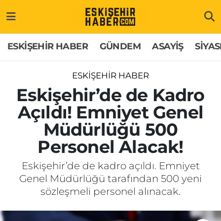
ESKİŞEHİR HABER
Gizlilik Politikası
Odunpazarı Hava Durumu
ESKİŞEHİR HABER
GÜNDEM
ASAYİŞ
SİYAS
GÜNDEM
Hakkımızda
Odunpazarı Trafik Yoğunluk Haritası
ESKİŞEHİR HABER
ASAYİŞ
İletişim
Süper Lig Puan Durumu ve Fikstür
Eskişehir’de de Kadro
Açıldı! Emniyet Genel
SİYASET
Künye
Tüm Manşetler
Müdürlüğü 500
EKONOMİ
Son Dakika Haberleri
Personel Alacak!
SAĞLIK
Haber Arşivi
Eskişehir’de de kadro açıldı. Emniyet
Genel Müdürlüğü tarafından 500 yeni
EĞİTİM
sözleşmeli personel alınacak.
SPOR