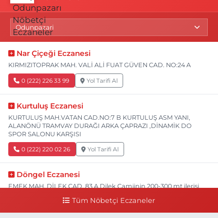
Nar Çiçeği Eczanesi
KIRMIZITOPRAK MAH. VALİ ALİ FUAT GÜVEN CAD. NO:24 A
0 (222) 226 33 99
Yol Tarifi Al
Kurtuluş Eczanesi
KURTULUŞ MAH.VATAN CAD.NO:7 B KURTULUŞ ASM YANI,
ALANÖNÜ TRAMVAY DURAĞI ARKA ÇAPRAZI ,DİNAMİK DO
SPOR SALONU KARŞISI
0 (222) 220 02 26
Yol Tarifi Al
Döngel Eczanesi
EMEK MAH. DİLEK CAD. 83 A Dilek Camiinin 200-300 mt ilerisi
bim markete kadar sol tarafı
Tüm Nöbetçi Eczaneler
0 (222) 250 11 88
Yol Tarifi Al