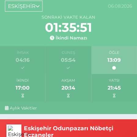
ESKİŞEHİR
06.08.2026
SONRAKI VAKTE KALAN
01:35:50
İkindi Namazı
İMSAK
GÜNEŞ
ÖĞLE
04:16
05:54
13:09
İKINDI
AKŞAM
YATSI
17:00
20:14
21:45
Aylık Vakitler
Eskişehir Odunpazarı Nöbetçi
Eczaneler