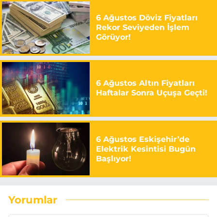
6 Ağustos Döviz Fiyatları
Rekor Seviyeden İşlem
Görüyor!
6 Ağustos Altın Fiyatları
Haftalar Sonra Uçuşa Geçti!
6 Ağustos Eskişehir’de
Elektrik Kesintisi Bugün
Başlıyor!
Yorumlar