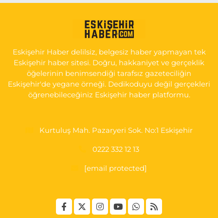
Tepeoğlu Eczanesi
İSTİKLAL MAH. ŞAİR FUZULİ CAD. NO:35 A HAVA HASTANESİ
KARŞI KÖŞESİ ŞAİR FUZULİ AİLE SAĞLIĞI MERKEZİ KARŞISI
Eskişehir Haber delilsiz, belgesiz haber yapmayan tek
0 (222) 230 11 31
Yol Tarifi Al
Eskişehir haber sitesi. Doğru, hakkaniyet ve gerçeklik
öğelerinin benimsendiği tarafsız gazeteciliğin
Eskişehir'de yegane örneği. Dedikoduyu değil gerçekleri
öğrenebileceğiniz Eskişehir haber platformu.
Kurtuluş Mah. Pazaryeri Sok. No:1 Eskişehir
0222 332 12 13
[email protected]