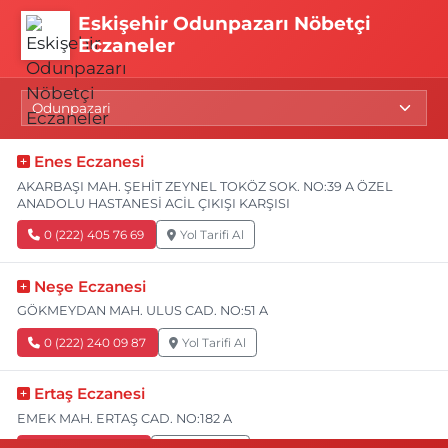
Eskişehir Odunpazarı Nöbetçi
Eczaneler
Enes Eczanesi
AKARBAŞI MAH. ŞEHİT ZEYNEL TOKÖZ SOK. NO:39 A ÖZEL
ANADOLU HASTANESİ ACİL ÇIKIŞI KARŞISI
0 (222) 405 76 69
Yol Tarifi Al
Neşe Eczanesi
GÖKMEYDAN MAH. ULUS CAD. NO:51 A
0 (222) 240 09 87
Yol Tarifi Al
Ertaş Eczanesi
EMEK MAH. ERTAŞ CAD. NO:182 A