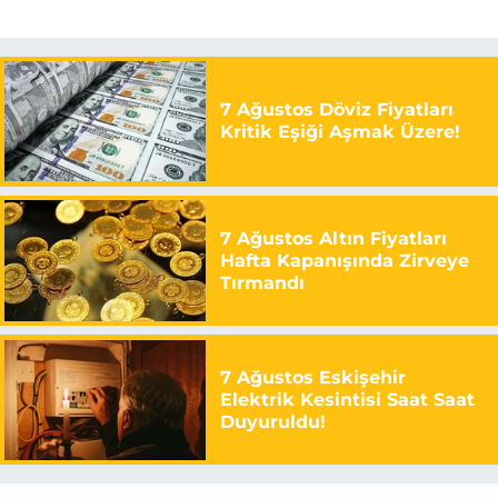
7 Ağustos Döviz Fiyatları
Kritik Eşiği Aşmak Üzere!
7 Ağustos Altın Fiyatları
Hafta Kapanışında Zirveye
Tırmandı
7 Ağustos Eskişehir
Elektrik Kesintisi Saat Saat
Duyuruldu!