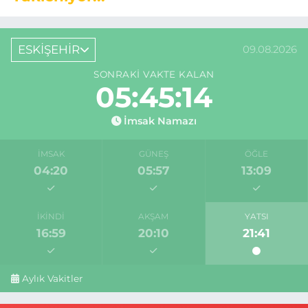
ESKİŞEHİR
09.08.2026
SONRAKI VAKTE KALAN
05:45:13
İmsak Namazı
İMSAK
GÜNEŞ
ÖĞLE
04:20
05:57
13:09
İKINDI
AKŞAM
YATSI
16:59
20:10
21:41
Aylık Vakitler