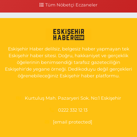
0 (541) 531 74 48
Yol Tarifi Al
Tüm Nöbetçi Eczaneler
Seda Eczanesi
KIRMIZITOPRAK MH.ERCAN SK.NO:14 ESKİ ASKER HASTANESİ
YAN SOKAĞI POLİKLİNİK KAPISI TAM KARŞISI I
0 (222) 225 92 45
Yol Tarifi Al
Eskişehir Haber delilsiz, belgesiz haber yapmayan tek
Eskişehir haber sitesi. Doğru, hakkaniyet ve gerçeklik
öğelerinin benimsendiği tarafsız gazeteciliğin
Eskişehir'de yegane örneği. Dedikoduyu değil gerçekleri
öğrenebileceğiniz Eskişehir haber platformu.
Kurtuluş Mah. Pazaryeri Sok. No:1 Eskişehir
0222 332 12 13
[email protected]