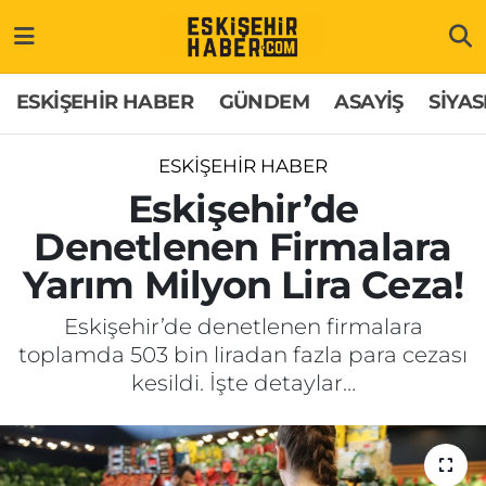
ESKİŞEHİR HABER
Gizlilik Politikası
Odunpazarı Hava Durumu
ESKİŞEHİR HABER
GÜNDEM
ASAYİŞ
SİYAS
GÜNDEM
Hakkımızda
Odunpazarı Trafik Yoğunluk Haritası
ESKİŞEHİR HABER
ASAYİŞ
İletişim
Süper Lig Puan Durumu ve Fikstür
Eskişehir’de
Denetlenen Firmalara
SİYASET
Künye
Tüm Manşetler
Yarım Milyon Lira Ceza!
EKONOMİ
Son Dakika Haberleri
Eskişehir’de denetlenen firmalara
toplamda 503 bin liradan fazla para cezası
SAĞLIK
Haber Arşivi
kesildi. İşte detaylar…
EĞİTİM
SPOR