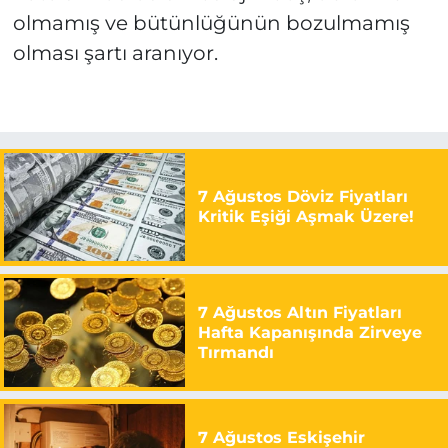
olmamış ve bütünlüğünün bozulmamış
olması şartı aranıyor.
7 Ağustos Döviz Fiyatları
Kritik Eşiği Aşmak Üzere!
7 Ağustos Altın Fiyatları
Hafta Kapanışında Zirveye
Tırmandı
7 Ağustos Eskişehir