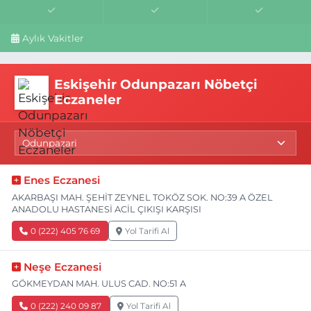
Aylık Vakitler
Eskişehir Odunpazarı Nöbetçi
Eczaneler
Enes Eczanesi
AKARBAŞI MAH. ŞEHİT ZEYNEL TOKÖZ SOK. NO:39 A ÖZEL
ANADOLU HASTANESİ ACİL ÇIKIŞI KARŞISI
0 (222) 405 76 69
Yol Tarifi Al
Neşe Eczanesi
GÖKMEYDAN MAH. ULUS CAD. NO:51 A
0 (222) 240 09 87
Yol Tarifi Al