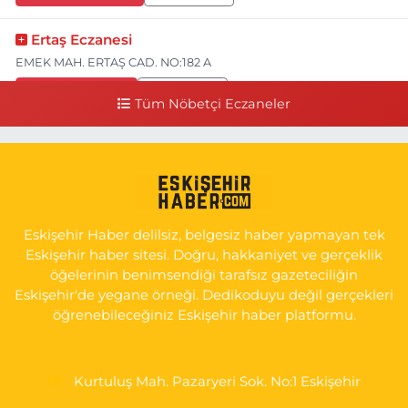
Ertaş Eczanesi
EMEK MAH. ERTAŞ CAD. NO:182 A
0 (541) 531 74 48
Yol Tarifi Al
Tüm Nöbetçi Eczaneler
Seda Eczanesi
KIRMIZITOPRAK MH.ERCAN SK.NO:14 ESKİ ASKER HASTANESİ
YAN SOKAĞI POLİKLİNİK KAPISI TAM KARŞISI I
0 (222) 225 92 45
Yol Tarifi Al
Eskişehir Haber delilsiz, belgesiz haber yapmayan tek
Eskişehir haber sitesi. Doğru, hakkaniyet ve gerçeklik
öğelerinin benimsendiği tarafsız gazeteciliğin
Eskişehir'de yegane örneği. Dedikoduyu değil gerçekleri
öğrenebileceğiniz Eskişehir haber platformu.
Kurtuluş Mah. Pazaryeri Sok. No:1 Eskişehir