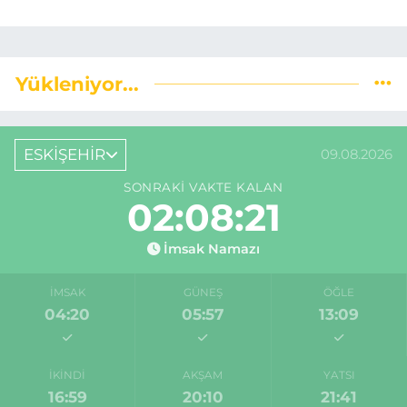
Yükleniyor...
ESKİŞEHİR
09.08.2026
SONRAKI VAKTE KALAN
02:08:21
İmsak Namazı
İMSAK
GÜNEŞ
ÖĞLE
04:20
05:57
13:09
İKINDI
AKŞAM
YATSI
16:59
20:10
21:41