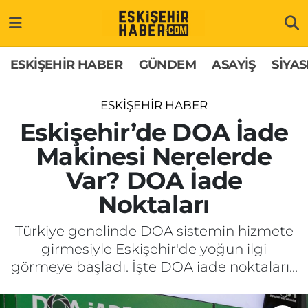
ESKİŞEHİR HABER
Gizlilik Politikası
Odunpazarı Hava Durumu
ESKİŞEHİR HABER
GÜNDEM
ASAYİŞ
SİYAS
GÜNDEM
Hakkımızda
Odunpazarı Trafik Yoğunluk Haritası
ESKİŞEHİR HABER
ASAYİŞ
İletişim
Süper Lig Puan Durumu ve Fikstür
Eskişehir’de DOA İade
Makinesi Nerelerde
SİYASET
Künye
Tüm Manşetler
Var? DOA İade
EKONOMİ
Son Dakika Haberleri
Noktaları
SAĞLIK
Haber Arşivi
Türkiye genelinde DOA sistemin hizmete
girmesiyle Eskişehir'de yoğun ilgi
EĞİTİM
görmeye başladı. İşte DOA iade noktaları...
SPOR