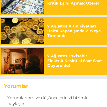
Kritik Eşiği Aşmak Üzere!
7 Ağustos Altın Fiyatları
Hafta Kapanışında Zirveye
Tırmandı
7 Ağustos Eskişehir
Elektrik Kesintisi Saat Saat
Duyuruldu!
Yorumlar