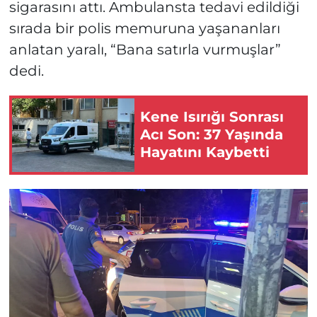
sigarasını attı. Ambulansta tedavi edildiği
sırada bir polis memuruna yaşananları
anlatan yaralı, “Bana satırla vurmuşlar”
dedi.
Kene Isırığı Sonrası
Acı Son: 37 Yaşında
Hayatını Kaybetti