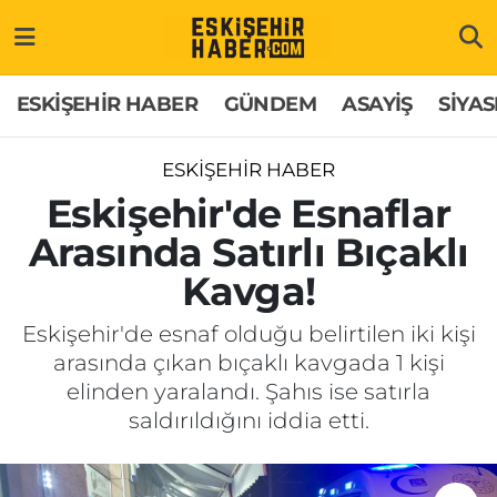
ESKİŞEHİR HABER
Gizlilik Politikası
Odunpazarı Hava Durumu
ESKİŞEHİR HABER
GÜNDEM
ASAYİŞ
SİYAS
GÜNDEM
Hakkımızda
Odunpazarı Trafik Yoğunluk Haritası
ESKİŞEHİR HABER
ASAYİŞ
İletişim
Süper Lig Puan Durumu ve Fikstür
Eskişehir'de Esnaflar
Arasında Satırlı Bıçaklı
SİYASET
Künye
Tüm Manşetler
Kavga!
EKONOMİ
Son Dakika Haberleri
Eskişehir'de esnaf olduğu belirtilen iki kişi
arasında çıkan bıçaklı kavgada 1 kişi
SAĞLIK
Haber Arşivi
elinden yaralandı. Şahıs ise satırla
saldırıldığını iddia etti.
EĞİTİM
SPOR