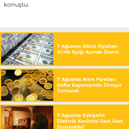
konuştu.
7 Ağustos Döviz Fiyatları
Kritik Eşiği Aşmak Üzere!
7 Ağustos Altın Fiyatları
Hafta Kapanışında Zirveye
Tırmandı
7 Ağustos Eskişehir
Elektrik Kesintisi Saat Saat
Duyuruldu!