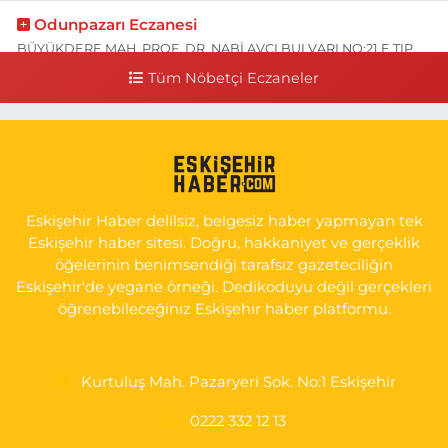
Odunpazarı Eczanesi
BÜYÜKDERE MAH. PROF. DR. NABİ AVCI BULVARI NO:21 E TIP
FAKÜLTESİ KARŞISI
Tüm Nöbetçi Eczaneler
0 (505) 506 26 00
Yol Tarifi Al
Serap Eczanesi
YENİDOĞAN MH.ŞEHİT SERKAN ÖZAYDIN CD.8 B ESKİ DEVLET
HAST. DOĞUMEVİ KARŞ.
Eskişehir Haber delilsiz, belgesiz haber yapmayan tek
0 (222) 237 75 17
Yol Tarifi Al
Eskişehir haber sitesi. Doğru, hakkaniyet ve gerçeklik
öğelerinin benimsendiği tarafsız gazeteciliğin
Eskişehir'de yegane örneği. Dedikoduyu değil gerçekleri
öğrenebileceğiniz Eskişehir haber platformu.
Kurtuluş Mah. Pazaryeri Sok. No:1 Eskişehir
0222 332 12 13