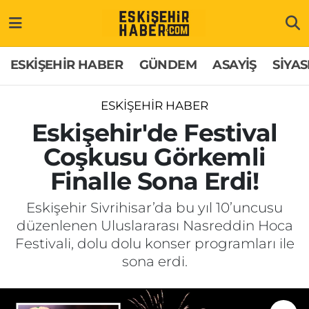
ESKİŞEHİR HABER
Gizlilik Politikası
Odunpazarı Hava Durumu
ESKİŞEHİR HABER
GÜNDEM
ASAYİŞ
SİYAS
GÜNDEM
Hakkımızda
Odunpazarı Trafik Yoğunluk Haritası
ESKİŞEHİR HABER
ASAYİŞ
İletişim
Süper Lig Puan Durumu ve Fikstür
Eskişehir'de Festival
Coşkusu Görkemli
SİYASET
Künye
Tüm Manşetler
Finalle Sona Erdi!
EKONOMİ
Son Dakika Haberleri
Eskişehir Sivrihisar’da bu yıl 10’uncusu
düzenlenen Uluslararası Nasreddin Hoca
SAĞLIK
Haber Arşivi
Festivali, dolu dolu konser programları ile
sona erdi.
EĞİTİM
SPOR