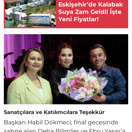
Eskişehir’de Kalabak
Suya Zam Geldi! İşte
Yeni Fiyatlar!
Sanatçılara ve Katılımcılara Teşekkür
Başkan Habil Dökmeci, final gecesinde
sahne alan Deha Bilimlier ve Ebru Yaşar’a