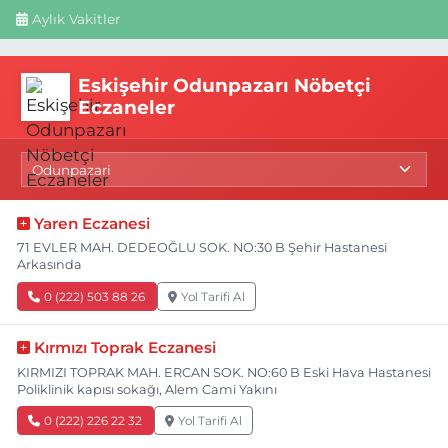
Aylık Vakitler
Eskişehir Odunpazarı Nöbetçi
Eczaneler
Yaren Eczanesi
71 EVLER MAH. DEDEOĞLU SOK. NO:30 B Şehir Hastanesi
Arkasında
0 (222) 503 88 26
Yol Tarifi Al
Kırmızı Toprak Eczanesi
KIRMIZI TOPRAK MAH. ERCAN SOK. NO:60 B Eski Hava Hastanesi
Poliklinik kapısı sokağı, Alem Cami Yakını
0 (222) 226 22 32
Yol Tarifi Al