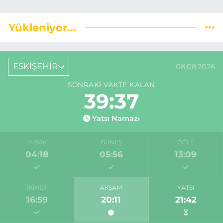
Yükleniyor...
ESKİŞEHİR
08.08.2026
SONRAKI VAKTE KALAN
39:37
Yatsı Namazı
İMSAK
GÜNEŞ
ÖĞLE
04:18
05:56
13:09
İKINDI
AKŞAM
YATSI
16:59
20:11
21:42