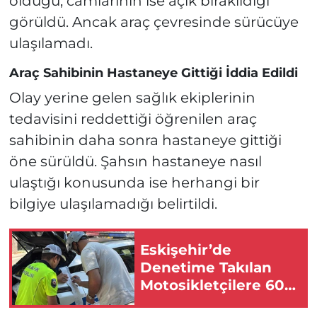
olduğu, camlarının ise açık bırakıldığı
görüldü. Ancak araç çevresinde sürücüye
ulaşılamadı.
Araç Sahibinin Hastaneye Gittiği İddia Edildi
Olay yerine gelen sağlık ekiplerinin
tedavisini reddettiği öğrenilen araç
sahibinin daha sonra hastaneye gittiği
öne sürüldü. Şahsın hastaneye nasıl
ulaştığı konusunda ise herhangi bir
bilgiye ulaşılamadığı belirtildi.
Eskişehir’de
Denetime Takılan
Motosikletçilere 600
Bin Lira Ceza!