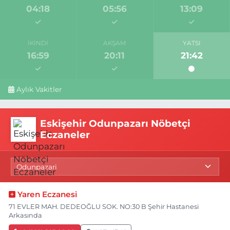
04:18
05:56
13:09
İKINDI
AKŞAM
YATSI
16:59
20:11
21:42
Aylık Vakitler
Eskişehir Odunpazarı Nöbetçi
Eczaneler
Yaren Eczanesi
71 EVLER MAH. DEDEOĞLU SOK. NO:30 B Şehir Hastanesi
Arkasında