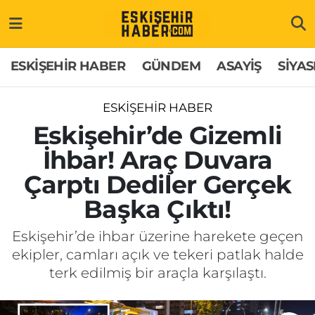
ESKİŞEHİR HABER
Gizlilik Politikası
Odunpazarı Hava Durumu
ESKİŞEHİR HABER
GÜNDEM
ASAYİŞ
SİYAS
GÜNDEM
Hakkımızda
Odunpazarı Trafik Yoğunluk Haritası
ESKİŞEHİR HABER
ASAYİŞ
İletişim
Süper Lig Puan Durumu ve Fikstür
Eskişehir’de Gizemli
İhbar! Araç Duvara
SİYASET
Künye
Tüm Manşetler
Çarptı Dediler Gerçek
EKONOMİ
Son Dakika Haberleri
Başka Çıktı!
SAĞLIK
Haber Arşivi
Eskişehir’de ihbar üzerine harekete geçen
ekipler, camları açık ve tekeri patlak halde
EĞİTİM
terk edilmiş bir araçla karşılaştı.
SPOR