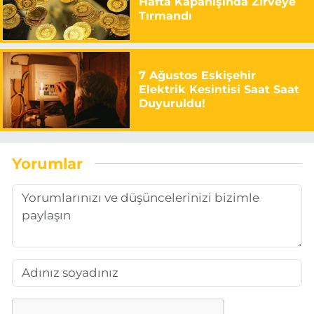
Hafta Kapanışında Zirveye
Tırmandı
7 Ağustos Eskişehir
Elektrik Kesintisi Saat Saat
Duyuruldu!
Yorumlar