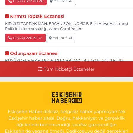
0 (222) 503 88 26
Yol Tarifi Al
Kırmızı Toprak Eczanesi
KIRMIZI TOPRAK MAH. ERCAN SOK. NO:60 B Eski Hava Hastanesi
Poliklinik kapısı sokağı, Alem Cami Yakını
0 (222) 226 22 32
Yol Tarifi Al
Odunpazarı Eczanesi
BÜYÜKDERE MAH. PROF. DR. NABİ AVCI BULVARI NO:21 E TIP
FAKÜLTESİ KARŞISI
Tüm Nöbetçi Eczaneler
0 (505) 506 26 00
Yol Tarifi Al
Serap Eczanesi
YENİDOĞAN MH.ŞEHİT SERKAN ÖZAYDIN CD.8 B ESKİ DEVLET
HAST. DOĞUMEVİ KARŞ.
Eskişehir Haber delilsiz, belgesiz haber yapmayan tek
0 (222) 237 75 17
Yol Tarifi Al
Eskişehir haber sitesi. Doğru, hakkaniyet ve gerçeklik
öğelerinin benimsendiği tarafsız gazeteciliğin
Eskişehir'de yegane örneği. Dedikoduyu değil gerçekleri