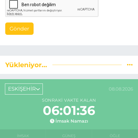
Gönder
Yükleniyor...
ESKİŞEHİR
08.08.2026
SONRAKI VAKTE KALAN
06:01:35
İmsak Namazı
İMSAK
GÜNEŞ
ÖĞLE