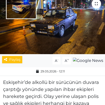
MAGAZİN
ESKİŞEHİRSPOR
Paylaş
-
+
A
A
29.05.2026 - 12:11
Eskişehir’de alkollü bir sürücünün duvara
çarptığı yönünde yapılan ihbar ekipleri
harekete geçirdi. Olay yerine ulaşan polis
ve sağlık ekipleri herhangi bir kazaya