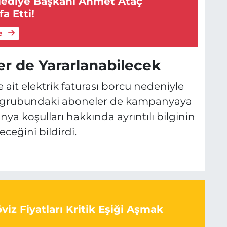
lediye Başkanı Ahmet Ataç
a Etti!
e
er de Yararlanabilecek
e ait elektrik faturası borcu nedeniyle
fe grubundaki aboneler de kampanyaya
a koşulları hakkında ayrıntılı bilginin
ceğini bildirdi.
iz Fiyatları Kritik Eşiği Aşmak