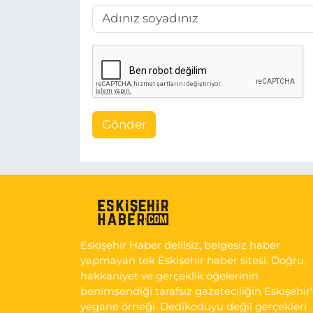
Gönder
Eskişehir Haber delilsiz, belgesiz haber
yapmayan tek Eskişehir haber sitesi. Doğru,
hakkaniyet ve gerçeklik öğelerinin
benimsendiği tarafsız gazeteciliğin Eskişehir
yegane örneği. Dedikoduyu değil gerçekleri