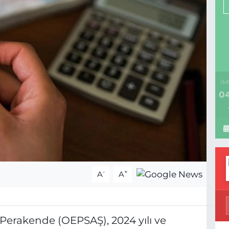
İM
04
-
+
A
A
 Perakende (OEPSAŞ), 2024 yılı ve