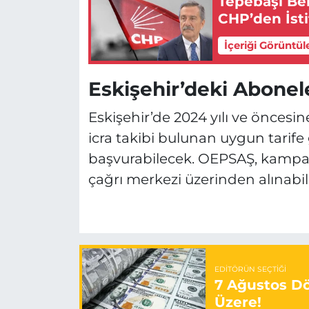
Tepebaşı Be
CHP’den İstif
İçeriği Görüntül
Eskişehir’deki Abonel
Eskişehir’de 2024 yılı ve öncesin
icra takibi bulunan uygun tari
başvurabilecek. OEPSAŞ, kampany
çağrı merkezi üzerinden alınabile
EDITÖRÜN SEÇTIĞI
7 Ağustos Döv
Üzere!