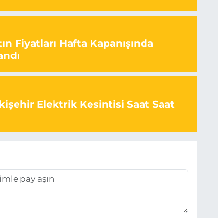
ın Fiyatları Hafta Kapanışında
andı
işehir Elektrik Kesintisi Saat Saat