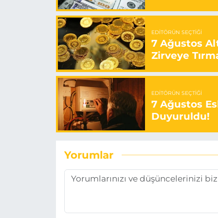
EDITÖRÜN SEÇTIĞI
7 Ağustos Alt
Zirveye Tırm
EDITÖRÜN SEÇTIĞI
7 Ağustos Esk
Duyuruldu!
Yorumlar