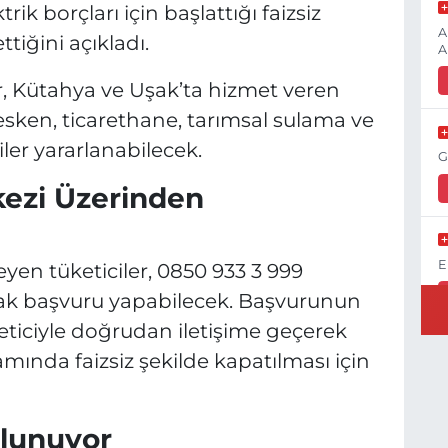
rik borçları için başlattığı faizsiz
A
ğini açıkladı.
A
ir, Kütahya ve Uşak’ta hizmet veren
en, ticarethane, tarımsal sulama ve
ler yararlanabilecek.
G
kezi Üzerinden
E
n tüketiciler, 0850 933 3 999
rak başvuru yapabilecek. Başvurunun
keticiyle doğrudan iletişime geçerek
ında faizsiz şekilde kapatılması için
K
H
K
lunuyor