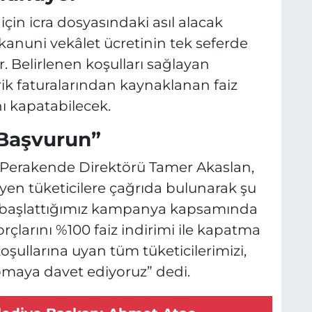
n icra dosyasındaki asıl alacak
e kanuni vekâlet ücretinin tek seferde
. Belirlenen koşulları sağlayan
ik faturalarından kaynaklanan faiz
ı kapatabilecek.
 Başvurun”
k Perakende Direktörü Tamer Akaslan,
n tüketicilere çağrıda bulunarak şu
da başlattığımız kampanya kapsamında
çlarını %100 faiz indirimi ile kapatma
şullarına uyan tüm tüketicilerimizi,
maya davet ediyoruz” dedi.