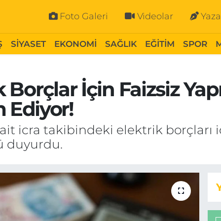
Foto Galeri
Videolar
Yaza
Ş
SİYASET
EKONOMİ
SAĞLIK
EĞİTİM
SPOR
ık Borçlar İçin Faizsiz Ya
 Ediyor!
t icra takibindeki elektrik borçları i
 duyurdu.