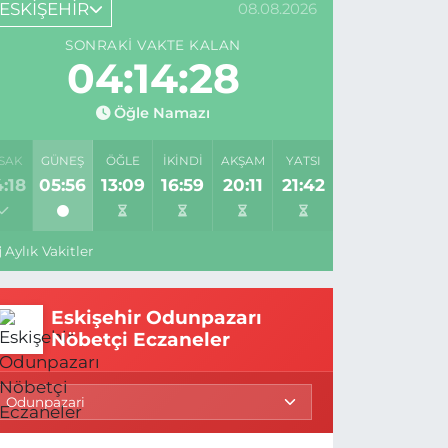
ESKİŞEHİR
08.08.2026
SONRAKI VAKTE KALAN
04:14:27
Öğle Namazı
SAK
GÜNEŞ
ÖĞLE
İKINDI
AKŞAM
YATSI
:18
05:56
13:09
16:59
20:11
21:42
Aylık Vakitler
Eskişehir Odunpazarı
Nöbetçi Eczaneler