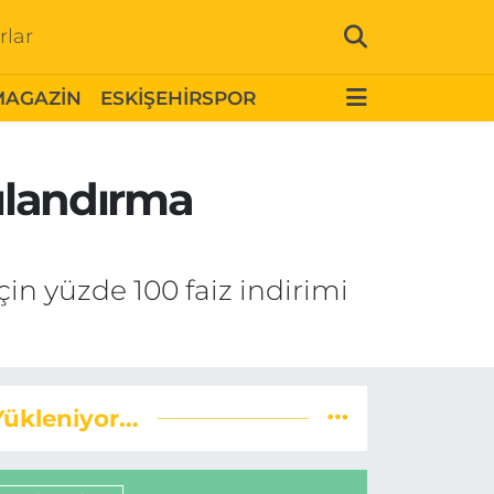
rlar
MAGAZİN
ESKİŞEHİRSPOR
pılandırma
çin yüzde 100 faiz indirimi
Yükleniyor...