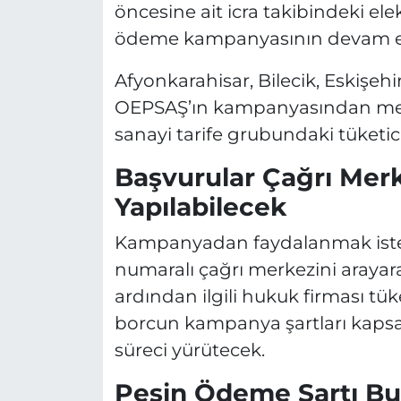
öncesine ait icra takibindeki elekt
ödeme kampanyasının devam etti
Afyonkarahisar, Bilecik, Eskişeh
OEPSAŞ’ın kampanyasından mesk
sanayi tarife grubundaki tüketici
Başvurular Çağrı Mer
Yapılabilecek
Kampanyadan faydalanmak isteye
numaralı çağrı merkezini araya
ardından ilgili hukuk firması tü
borcun kampanya şartları kapsam
süreci yürütecek.
Peşin Ödeme Şartı Bu