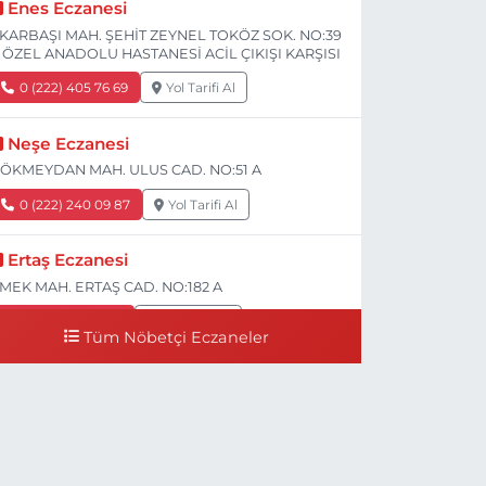
Enes Eczanesi
KARBAŞI MAH. ŞEHİT ZEYNEL TOKÖZ SOK. NO:39
 ÖZEL ANADOLU HASTANESİ ACİL ÇIKIŞI KARŞISI
0 (222) 405 76 69
Yol Tarifi Al
Neşe Eczanesi
ÖKMEYDAN MAH. ULUS CAD. NO:51 A
0 (222) 240 09 87
Yol Tarifi Al
Ertaş Eczanesi
MEK MAH. ERTAŞ CAD. NO:182 A
0 (541) 531 74 48
Yol Tarifi Al
Tüm Nöbetçi Eczaneler
Seda Eczanesi
IRMIZITOPRAK MH.ERCAN SK.NO:14 ESKİ ASKER
ASTANESİ YAN SOKAĞI POLİKLİNİK KAPISI TAM
ARŞISI I
0 (222) 225 92 45
Yol Tarifi Al