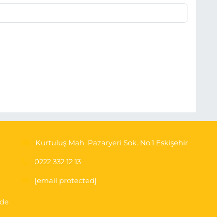
Kurtuluş Mah. Pazaryeri Sok. No:1 Eskişehir
0222 332 12 13
[email protected]
'de