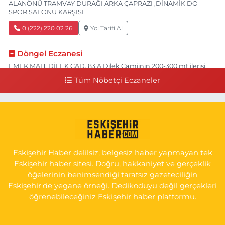
ALANÖNÜ TRAMVAY DURAĞI ARKA ÇAPRAZI ,DİNAMİK DO
SPOR SALONU KARŞISI
0 (222) 220 02 26
Yol Tarifi Al
Döngel Eczanesi
EMEK MAH. DİLEK CAD. 83 A Dilek Camiinin 200-300 mt ilerisi
bim markete kadar sol tarafı
Tüm Nöbetçi Eczaneler
0 (222) 250 11 88
Yol Tarifi Al
Tepeoğlu Eczanesi
İSTİKLAL MAH. ŞAİR FUZULİ CAD. NO:35 A HAVA HASTANESİ
KARŞI KÖŞESİ ŞAİR FUZULİ AİLE SAĞLIĞI MERKEZİ KARŞISI
Eskişehir Haber delilsiz, belgesiz haber yapmayan tek
0 (222) 230 11 31
Yol Tarifi Al
Eskişehir haber sitesi. Doğru, hakkaniyet ve gerçeklik
öğelerinin benimsendiği tarafsız gazeteciliğin
Eskişehir'de yegane örneği. Dedikoduyu değil gerçekleri
öğrenebileceğiniz Eskişehir haber platformu.