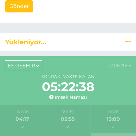
Gönder
Yükleniyor...
ESKİŞEHİR
07.08.2026
SONRAKI VAKTE KALAN
05:22:37
İmsak Namazı
İMSAK
GÜNEŞ
ÖĞLE
04:17
05:55
13:09