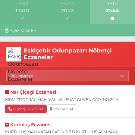
İKINDI
AKŞAM
YATSI
17:00
20:12
21:44
Aylık Vakitler
Eskişehir Odunpazarı Nöbetçi
Eczaneler
Nar Çiçeği Eczanesi
KIRMIZITOPRAK MAH. VALİ ALİ FUAT GÜVEN CAD. NO:24 A
0 (222) 226 33 99
Yol Tarifi Al
Kurtuluş Eczanesi
KURTULUŞ MAH.VATAN CAD.NO:7 B KURTULUŞ ASM YANI,