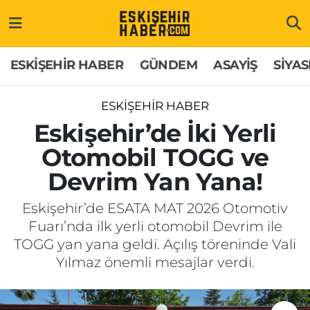
ESKİŞEHİR HABER
Gizlilik Politikası
Odunpazarı Hava Durumu
ESKİŞEHİR HABER
GÜNDEM
ASAYİŞ
SİYAS
GÜNDEM
Hakkımızda
Odunpazarı Trafik Yoğunluk Haritası
ESKİŞEHİR HABER
ASAYİŞ
İletişim
Süper Lig Puan Durumu ve Fikstür
Eskişehir’de İki Yerli
Otomobil TOGG ve
SİYASET
Künye
Tüm Manşetler
Devrim Yan Yana!
EKONOMİ
Son Dakika Haberleri
Eskişehir’de ESATA MAT 2026 Otomotiv
Fuarı’nda ilk yerli otomobil Devrim ile
SAĞLIK
Haber Arşivi
TOGG yan yana geldi. Açılış töreninde Vali
Yılmaz önemli mesajlar verdi.
EĞİTİM
SPOR