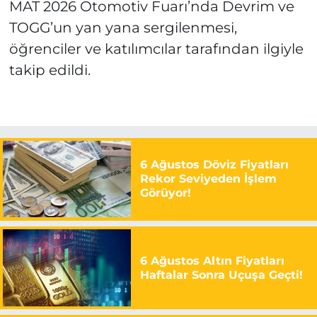
MAT 2026 Otomotiv Fuarı’nda Devrim ve
TOGG’un yan yana sergilenmesi,
öğrenciler ve katılımcılar tarafından ilgiyle
takip edildi.
6 Ağustos Döviz Fiyatları
Rekor Seviyeden İşlem
Görüyor!
6 Ağustos Altın Fiyatları
Haftalar Sonra Uçuşa Geçti!