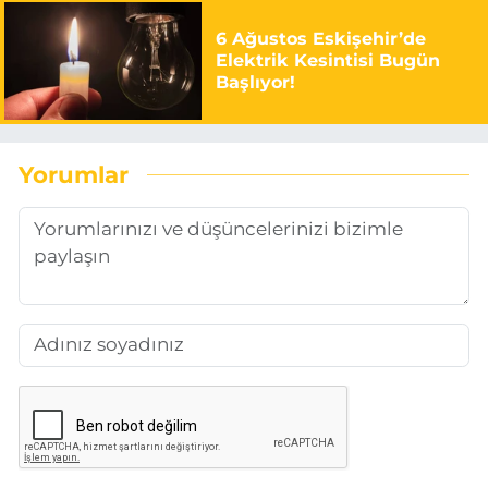
6 Ağustos Eskişehir’de
Elektrik Kesintisi Bugün
Başlıyor!
Yorumlar