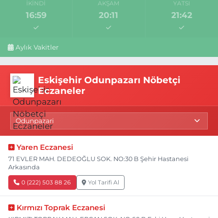
İKINDI
AKŞAM
YATSI
16:59
20:11
21:42
Aylık Vakitler
Eskişehir Odunpazarı Nöbetçi
Eczaneler
Yaren Eczanesi
71 EVLER MAH. DEDEOĞLU SOK. NO:30 B Şehir Hastanesi
Arkasında
0 (222) 503 88 26
Yol Tarifi Al
Kırmızı Toprak Eczanesi