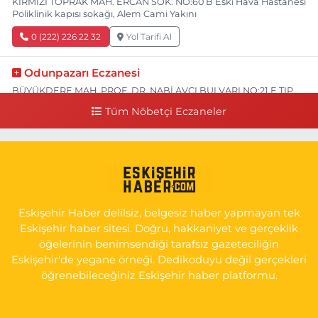
KIRMIZI TOPRAK MAH. ERCAN SOK. NO:60 B Eski Hava Hastanesi
Poliklinik kapısı sokağı, Alem Cami Yakını
0 (222) 226 22 32
Yol Tarifi Al
Odunpazarı Eczanesi
BÜYÜKDERE MAH. PROF. DR. NABİ AVCI BULVARI NO:21 E TIP
FAKÜLTESİ KARŞISI
Tüm Nöbetçi Eczaneler
0 (505) 506 26 00
Yol Tarifi Al
Serap Eczanesi
YENİDOĞAN MH.ŞEHİT SERKAN ÖZAYDIN CD.8 B ESKİ DEVLET
HAST. DOĞUMEVİ KARŞ.
Eskişehir Haber delilsiz, belgesiz haber yapmayan tek
0 (222) 237 75 17
Yol Tarifi Al
Eskişehir haber sitesi. Doğru, hakkaniyet ve gerçeklik
öğelerinin benimsendiği tarafsız gazeteciliğin
Eskişehir'de yegane örneği. Dedikoduyu değil gerçekleri
öğrenebileceğiniz Eskişehir haber platformu.