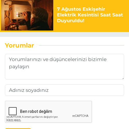
7 Ağustos Eskişehir
Elektrik Kesintisi Saat Saat
Duyuruldu!
Yorumlar