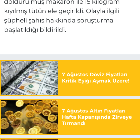
doldurulmuş makaron ile 15 kilogram
kıyılmış tütün ele geçirildi. Olayla ilgili
şüpheli şahıs hakkında soruşturma
başlatıldığı bildirildi.
7 Ağustos Döviz Fiyatları
Kritik Eşiği Aşmak Üzere!
7 Ağustos Altın Fiyatları
Hafta Kapanışında Zirveye
Tırmandı