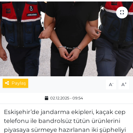
MAGAZİN
ESKİŞEHİRSPOR
Paylaş
-
+
A
A
02.12.2025 - 09:54
Eskişehir’de jandarma ekipleri, kaçak cep
telefonu ile bandrolsüz tütün ürünlerini
piyasaya sürmeye hazırlanan iki şüpheliyi