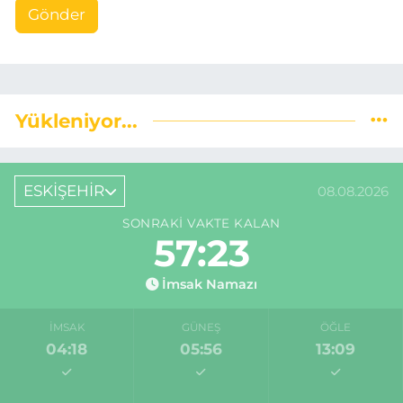
Gönder
Yükleniyor...
ESKİŞEHİR
08.08.2026
SONRAKI VAKTE KALAN
57:22
İmsak Namazı
İMSAK
GÜNEŞ
ÖĞLE
04:18
05:56
13:09