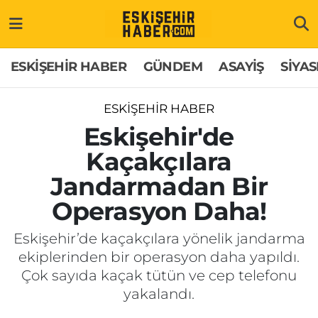
ESKİŞEHİR HABER
Gizlilik Politikası
Odunpazarı Hava Durumu
ESKİŞEHİR HABER
GÜNDEM
ASAYİŞ
SİYAS
GÜNDEM
Hakkımızda
Odunpazarı Trafik Yoğunluk Haritası
ESKİŞEHİR HABER
ASAYİŞ
İletişim
Süper Lig Puan Durumu ve Fikstür
Eskişehir'de
Kaçakçılara
SİYASET
Künye
Tüm Manşetler
Jandarmadan Bir
EKONOMİ
Son Dakika Haberleri
Operasyon Daha!
SAĞLIK
Haber Arşivi
Eskişehir’de kaçakçılara yönelik jandarma
ekiplerinden bir operasyon daha yapıldı.
EĞİTİM
Çok sayıda kaçak tütün ve cep telefonu
yakalandı.
SPOR