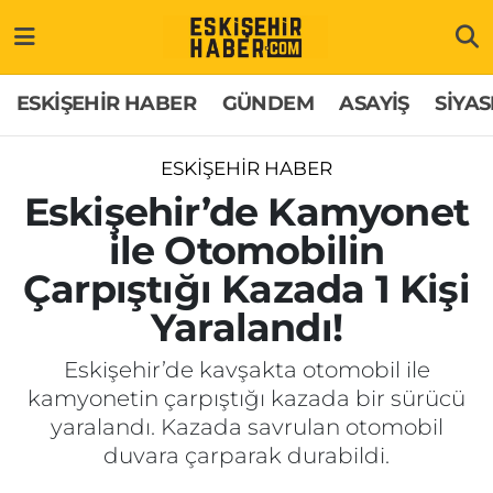
ESKİŞEHİR HABER
Gizlilik Politikası
Odunpazarı Hava Durumu
ESKİŞEHİR HABER
GÜNDEM
ASAYİŞ
SİYAS
GÜNDEM
Hakkımızda
Odunpazarı Trafik Yoğunluk Haritası
ESKİŞEHİR HABER
ASAYİŞ
İletişim
Süper Lig Puan Durumu ve Fikstür
Eskişehir’de Kamyonet
ile Otomobilin
SİYASET
Künye
Tüm Manşetler
Çarpıştığı Kazada 1 Kişi
EKONOMİ
Son Dakika Haberleri
Yaralandı!
SAĞLIK
Haber Arşivi
Eskişehir’de kavşakta otomobil ile
kamyonetin çarpıştığı kazada bir sürücü
EĞİTİM
yaralandı. Kazada savrulan otomobil
duvara çarparak durabildi.
SPOR