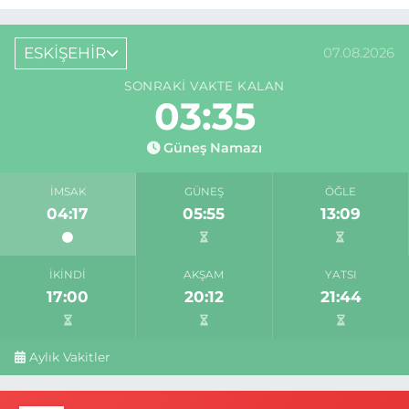
ESKİŞEHİR
07.08.2026
SONRAKI VAKTE KALAN
03:34
Güneş Namazı
İMSAK
GÜNEŞ
ÖĞLE
04:17
05:55
13:09
İKINDI
AKŞAM
YATSI
17:00
20:12
21:44
Aylık Vakitler