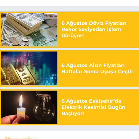
6 Ağustos Döviz Fiyatları
Rekor Seviyeden İşlem
Görüyor!
6 Ağustos Altın Fiyatları
Haftalar Sonra Uçuşa Geçti!
6 Ağustos Eskişehir’de
Elektrik Kesintisi Bugün
Başlıyor!