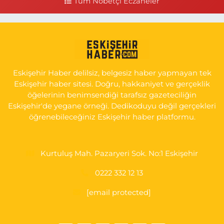
Tüm Nöbetçi Eczaneler
0 (222) 250 11 88
Yol Tarifi Al
Tepeoğlu Eczanesi
İSTİKLAL MAH. ŞAİR FUZULİ CAD. NO:35 A HAVA HASTANESİ
KARŞI KÖŞESİ ŞAİR FUZULİ AİLE SAĞLIĞI MERKEZİ KARŞISI
Eskişehir Haber delilsiz, belgesiz haber yapmayan tek
0 (222) 230 11 31
Yol Tarifi Al
Eskişehir haber sitesi. Doğru, hakkaniyet ve gerçeklik
öğelerinin benimsendiği tarafsız gazeteciliğin
Eskişehir'de yegane örneği. Dedikoduyu değil gerçekleri
öğrenebileceğiniz Eskişehir haber platformu.
Kurtuluş Mah. Pazaryeri Sok. No:1 Eskişehir
0222 332 12 13
[email protected]