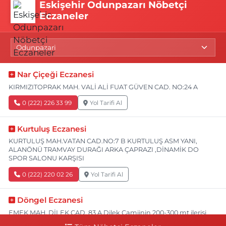
Eskişehir Odunpazarı Nöbetçi
Eczaneler
Nar Çiçeği Eczanesi
KIRMIZITOPRAK MAH. VALİ ALİ FUAT GÜVEN CAD. NO:24 A
0 (222) 226 33 99
Yol Tarifi Al
Kurtuluş Eczanesi
KURTULUŞ MAH.VATAN CAD.NO:7 B KURTULUŞ ASM YANI,
ALANÖNÜ TRAMVAY DURAĞI ARKA ÇAPRAZI ,DİNAMİK DO
SPOR SALONU KARŞISI
0 (222) 220 02 26
Yol Tarifi Al
Döngel Eczanesi
EMEK MAH. DİLEK CAD. 83 A Dilek Camiinin 200-300 mt ilerisi
bim markete kadar sol tarafı