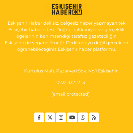
Gültepe Mahallesi, Halk Caddesi No:107 C Odunpazarı Eskişehir
0 (222) 250 40 50
Yol Tarifi Al
Eskişehir Haber delilsiz, belgesiz haber yapmayan tek
Bizim Eczanesi
Eskişehir haber sitesi. Doğru, hakkaniyet ve gerçeklik
Emek Mahallesi, Ertaş Caddesi No:12 A Odunpazarı Eskişehir
öğelerinin benimsendiği tarafsız gazeteciliğin
Eskişehir'de yegane örneği. Dedikoduyu değil gerçekleri
0 (222) 250 87 69
Yol Tarifi Al
öğrenebileceğiniz Eskişehir haber platformu.
Kurtuluş Mah. Pazaryeri Sok. No:1 Eskişehir
0222 332 12 13
[email protected]