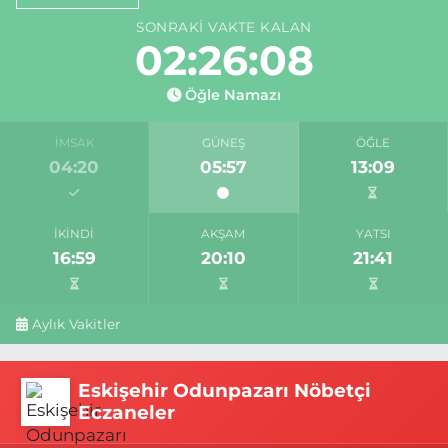
SONRAKI VAKTE KALAN
02:26:07
Öğle Namazı
İMSAK
GÜNEŞ
ÖĞLE
04:20
05:57
13:09
İKINDI
AKŞAM
YATSI
16:59
20:10
21:41
Aylık Vakitler
Eskişehir Odunpazarı Nöbetçi
Eczaneler