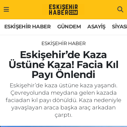
ESKİŞEHİR HABER
Gizlilik Politikası
Odunpazarı Hava Durumu
ESKİŞEHİR HABER
GÜNDEM
ASAYİŞ
SİYAS
GÜNDEM
Hakkımızda
Odunpazarı Trafik Yoğunluk Haritası
ESKİŞEHİR HABER
ASAYİŞ
İletişim
Süper Lig Puan Durumu ve Fikstür
Eskişehir’de Kaza
Üstüne Kaza! Facia Kıl
SİYASET
Künye
Tüm Manşetler
Payı Önlendi
EKONOMİ
Son Dakika Haberleri
Eskişehir’de kaza üstüne kaza yaşandı.
Çevreyolunda meydana gelen kazada
SAĞLIK
Haber Arşivi
faciadan kıl payı dönüldü. Kaza nedeniyle
yavaşlayan araca başka araç arkadan
EĞİTİM
çarptı.
SPOR