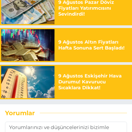
9 Ağustos Pazar Döviz
Fiyatları Yatırımcısını
Sevindirdi!
9 Ağustos Altın Fiyatları
Hafta Sonuna Sert Başladı!
9 Ağustos Eskişehir Hava
Durumu! Kavurucu
Sıcaklara Dikkat!
Yorumlar