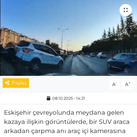
MAGAZİN
ESKİŞEHİRSPOR
Paylaş
-
+
A
A
08.10.2025 - 14:21
Eskişehir çevreyolunda meydana gelen
kazaya ilişkin görüntülerde, bir SUV araca
arkadan çarpma anı araç içi kamerasına