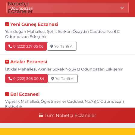
Yeni Güneş Eczanesi
Yenidoğan Mahallesi, Şehit Serkan Özaydın Caddesi, No:8 C
Odunpazarı Eskişehir
0 (222) 237 05 06
Yol Tarifi Al
Adalar Eczanesi
İstiklal Mahallesi, Akınlar Sokak No:34 B Odunpazarı Eskişehir
0 (222) 205 00 84
Yol Tarifi Al
Bal Eczanesi
Vişnelik Mahallesi, Öğretmenler Caddesi, No:78 C Odunpazarı
Eskişehir
Tüm Nöbetçi Eczaneler
0 (222) 225 50 00
Yol Tarifi Al
Selen Eczanesi