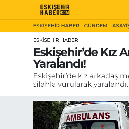
ESKİŞEHİR HABER
Gizlilik Politikası
Odunpazarı Hava Durumu
ESKİŞEHİR HABER
GÜNDEM
ASAYİ
GÜNDEM
Hakkımızda
Odunpazarı Trafik Yoğunluk Haritası
ESKİŞEHİR HABER
Eskişehir’de Kız Ar
ASAYİŞ
İletişim
Süper Lig Puan Durumu ve Fikstür
Yaralandı!
SİYASET
Künye
Tüm Manşetler
Eskişehir’de kız arkadaş me
EKONOMİ
Son Dakika Haberleri
silahla vurularak yaralandı.
SAĞLIK
Haber Arşivi
EĞİTİM
SPOR