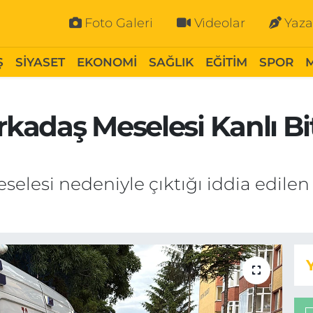
Foto Galeri
Videolar
Yaza
Ş
SİYASET
EKONOMİ
SAĞLIK
EĞİTİM
SPOR
kadaş Meselesi Kanlı Bitti
selesi nedeniyle çıktığı iddia edile