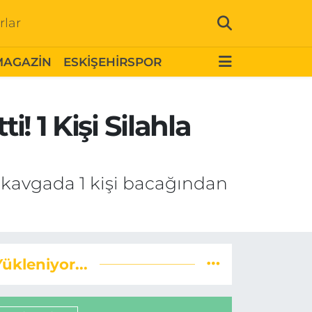
rlar
MAGAZİN
ESKİŞEHİRSPOR
! 1 Kişi Silahla
n kavgada 1 kişi bacağından
Yükleniyor...