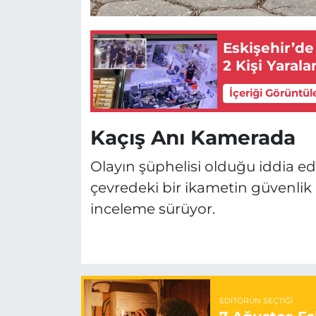
Eskişehir’de
2 Kişi Yarala
İçeriği Görüntül
Kaçış Anı Kamerada
Olayın şüphelisi olduğu iddia edi
çevredeki bir ikametin güvenlik k
inceleme sürüyor.
EDITÖRÜN SEÇTIĞI