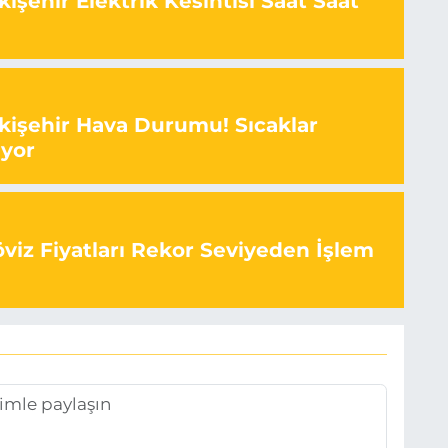
işehir Elektrik Kesintisi Saat Saat
kişehir Hava Durumu! Sıcaklar
ıyor
viz Fiyatları Rekor Seviyeden İşlem