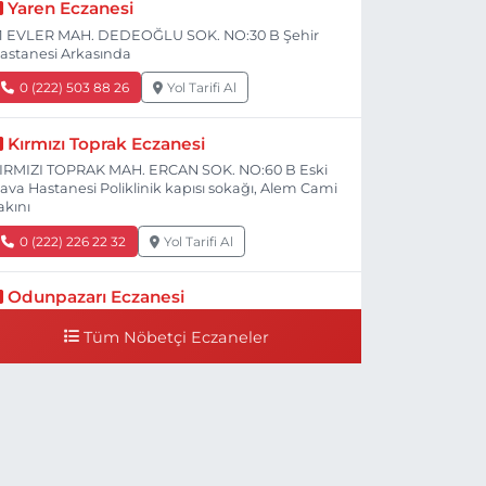
Yaren Eczanesi
1 EVLER MAH. DEDEOĞLU SOK. NO:30 B Şehir
astanesi Arkasında
0 (222) 503 88 26
Yol Tarifi Al
Kırmızı Toprak Eczanesi
IRMIZI TOPRAK MAH. ERCAN SOK. NO:60 B Eski
ava Hastanesi Poliklinik kapısı sokağı, Alem Cami
akını
0 (222) 226 22 32
Yol Tarifi Al
Odunpazarı Eczanesi
ÜYÜKDERE MAH. PROF. DR. NABİ AVCI BULVARI
Tüm Nöbetçi Eczaneler
O:21 E TIP FAKÜLTESİ KARŞISI
0 (505) 506 26 00
Yol Tarifi Al
Serap Eczanesi
ENİDOĞAN MH.ŞEHİT SERKAN ÖZAYDIN CD.8 B
SKİ DEVLET HAST. DOĞUMEVİ KARŞ.