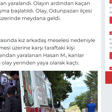
an yaralandı. Olayın ardından kaçan
7
ma başlatıldı. Olay, Odunpazarı ilçesi
H
üzerinde meydana geldi.
 arasında kız arkadaş meselesi nedeniyle
K
H
esi üzerine karşı taraftaki kişi
Y
ağından yaralanan Hasan M., kanlar
i olay yerinden yaya olarak kaçtı.
B
N
Y
E