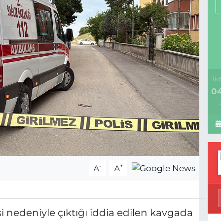
İM
04
-
+
A
A
i nedeniyle çıktığı iddia edilen kavgada