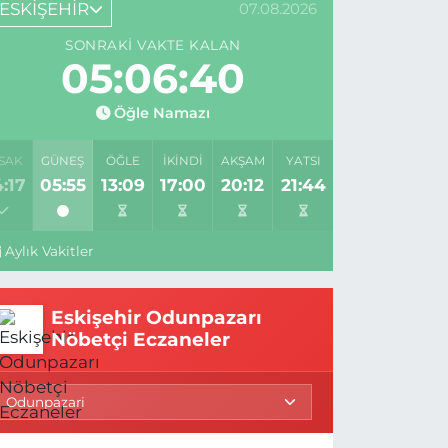
ESKİŞEHİR
07.08.2026
SONRAKI VAKTE KALAN
05:06:39
Öğle Namazı
SAK
GÜNEŞ
ÖĞLE
İKINDI
AKŞAM
YATSI
:17
05:55
13:09
17:00
20:12
21:44
Aylık Vakitler
Eskişehir Odunpazarı
Nöbetçi Eczaneler