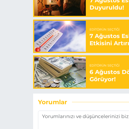
7 Ağustos Esk
Duyuruldu!
EDITÖRÜN SEÇTIĞI
7 Ağustos Es
Etkisini Artır
EDITÖRÜN SEÇTIĞI
6 Ağustos Dö
Görüyor!
Yorumlar