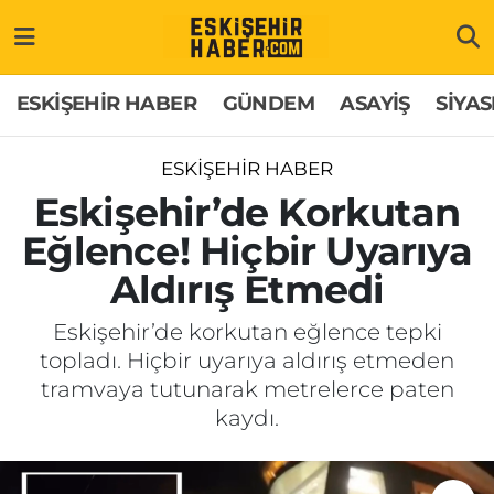
ESKİŞEHİR HABER
Gizlilik Politikası
Odunpazarı Hava Durumu
ESKİŞEHİR HABER
GÜNDEM
ASAYİŞ
SİYAS
GÜNDEM
Hakkımızda
Odunpazarı Trafik Yoğunluk Haritası
ESKİŞEHİR HABER
ASAYİŞ
İletişim
Süper Lig Puan Durumu ve Fikstür
Eskişehir’de Korkutan
Eğlence! Hiçbir Uyarıya
SİYASET
Künye
Tüm Manşetler
Aldırış Etmedi
EKONOMİ
Son Dakika Haberleri
Eskişehir’de korkutan eğlence tepki
topladı. Hiçbir uyarıya aldırış etmeden
SAĞLIK
Haber Arşivi
tramvaya tutunarak metrelerce paten
kaydı.
EĞİTİM
SPOR