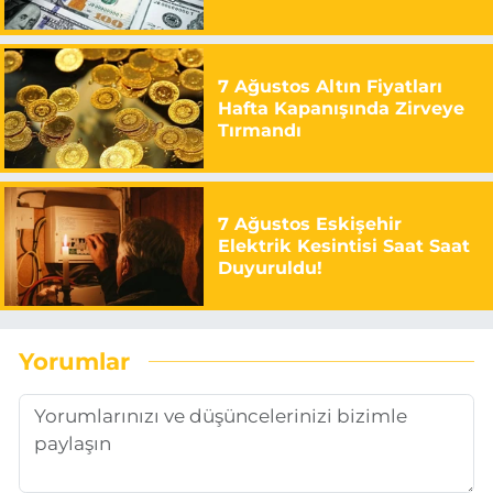
7 Ağustos Altın Fiyatları
Hafta Kapanışında Zirveye
Tırmandı
7 Ağustos Eskişehir
Elektrik Kesintisi Saat Saat
Duyuruldu!
Yorumlar