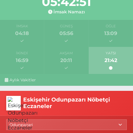
05:42:50
İmsak Namazı
İMSAK
GÜNEŞ
ÖĞLE
04:18
05:56
13:09
İKINDI
AKŞAM
YATSI
16:59
20:11
21:42
Aylık Vakitler
Eskişehir Odunpazarı Nöbetçi
Eczaneler