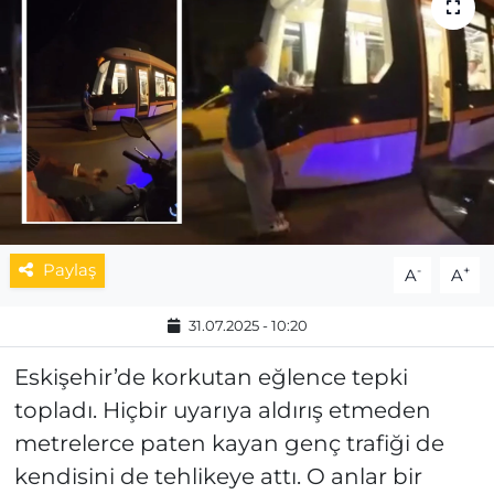
MAGAZİN
ESKİŞEHİRSPOR
Paylaş
-
+
A
A
31.07.2025 - 10:20
Eskişehir’de korkutan eğlence tepki
topladı. Hiçbir uyarıya aldırış etmeden
metrelerce paten kayan genç trafiği de
kendisini de tehlikeye attı. O anlar bir