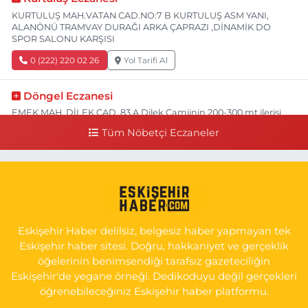
KURTULUŞ MAH.VATAN CAD.NO:7 B KURTULUŞ ASM YANI,
ALANÖNÜ TRAMVAY DURAĞI ARKA ÇAPRAZI ,DİNAMİK DO
SPOR SALONU KARŞISI
0 (222) 220 02 26
Yol Tarifi Al
Döngel Eczanesi
EMEK MAH. DİLEK CAD. 83 A Dilek Camiinin 200-300 mt ilerisi
bim markete kadar sol tarafı
Tüm Nöbetçi Eczaneler
0 (222) 250 11 88
Yol Tarifi Al
Tepeoğlu Eczanesi
İSTİKLAL MAH. ŞAİR FUZULİ CAD. NO:35 A HAVA HASTANESİ
KARŞI KÖŞESİ ŞAİR FUZULİ AİLE SAĞLIĞI MERKEZİ KARŞISI
Eskişehir Haber delilsiz, belgesiz haber yapmayan tek
0 (222) 230 11 31
Yol Tarifi Al
Eskişehir haber sitesi. Doğru, hakkaniyet ve gerçeklik
öğelerinin benimsendiği tarafsız gazeteciliğin
Eskişehir'de yegane örneği. Dedikoduyu değil gerçekleri
öğrenebileceğiniz Eskişehir haber platformu.