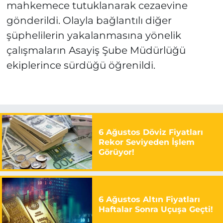
mahkemece tutuklanarak cezaevine
gönderildi. Olayla bağlantılı diğer
şüphelilerin yakalanmasına yönelik
çalışmaların Asayiş Şube Müdürlüğü
ekiplerince sürdüğü öğrenildi.
6 Ağustos Döviz Fiyatları
Rekor Seviyeden İşlem
Görüyor!
6 Ağustos Altın Fiyatları
Haftalar Sonra Uçuşa Geçti!