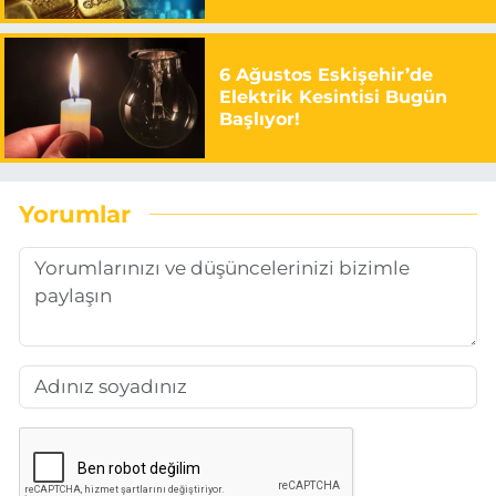
6 Ağustos Eskişehir’de
Elektrik Kesintisi Bugün
Başlıyor!
Yorumlar