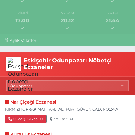
İKINDI
AKŞAM
YATSI
17:00
20:12
21:44
Aylık Vakitler
Eskişehir Odunpazarı Nöbetçi
Eczaneler
Nar Çiçeği Eczanesi
KIRMIZITOPRAK MAH. VALİ ALİ FUAT GÜVEN CAD. NO:24 A
0 (222) 226 33 99
Yol Tarifi Al
Kurtuluş Eczanesi