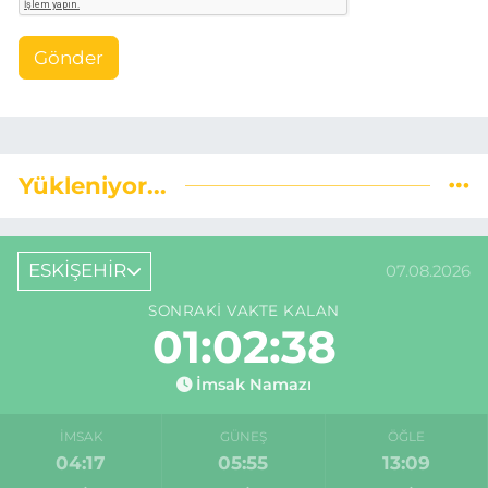
Gönder
Yükleniyor...
ESKİŞEHİR
07.08.2026
SONRAKI VAKTE KALAN
01:02:37
İmsak Namazı
İMSAK
GÜNEŞ
ÖĞLE
04:17
05:55
13:09