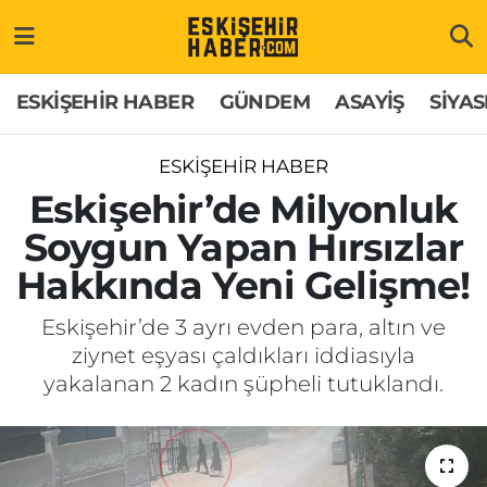
ESKİŞEHİR HABER
Gizlilik Politikası
Odunpazarı Hava Durumu
ESKİŞEHİR HABER
GÜNDEM
ASAYİŞ
SİYAS
GÜNDEM
Hakkımızda
Odunpazarı Trafik Yoğunluk Haritası
ESKİŞEHİR HABER
ASAYİŞ
İletişim
Süper Lig Puan Durumu ve Fikstür
Eskişehir’de Milyonluk
Soygun Yapan Hırsızlar
SİYASET
Künye
Tüm Manşetler
Hakkında Yeni Gelişme!
EKONOMİ
Son Dakika Haberleri
Eskişehir’de 3 ayrı evden para, altın ve
ziynet eşyası çaldıkları iddiasıyla
SAĞLIK
Haber Arşivi
yakalanan 2 kadın şüpheli tutuklandı.
EĞİTİM
SPOR