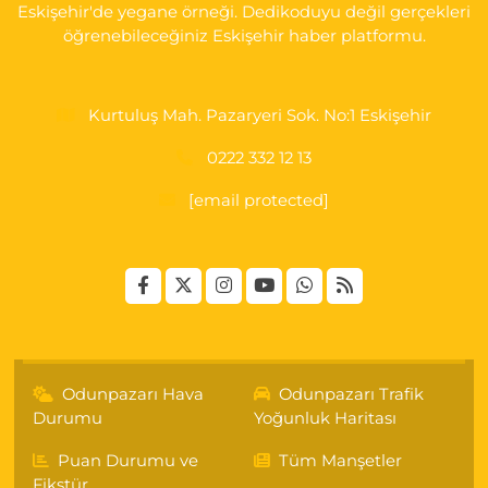
Eskişehir'de yegane örneği. Dedikoduyu değil gerçekleri
0 (222) 250 87 69
Yol Tarifi Al
öğrenebileceğiniz Eskişehir haber platformu.
Kurtuluş Mah. Pazaryeri Sok. No:1 Eskişehir
0222 332 12 13
[email protected]
Odunpazarı Hava
Odunpazarı Trafik
Durumu
Yoğunluk Haritası
Puan Durumu ve
Tüm Manşetler
Fikstür