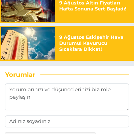
9 Ağustos Altın Fiyatları
Hafta Sonuna Sert Başladı!
9 Ağustos Eskişehir Hava
Durumu! Kavurucu
Sıcaklara Dikkat!
Yorumlar