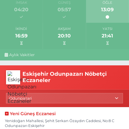
İMSAK
GÜNEŞ
ÖĞLE
04:20
05:57
13:09
İKINDI
AKŞAM
YATSI
16:59
20:10
21:41
Aylık Vakitler
Eskişehir Odunpazarı Nöbetçi
Eczaneler
Yeni Güneş Eczanesi
Yenidoğan Mahallesi, Şehit Serkan Özaydın Caddesi, No:8 C
Odunpazarı Eskişehir