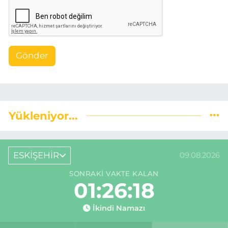
Gönder
Yükleniyor...
ESKİŞEHİR
09.08.2026
SONRAKI VAKTE KALAN
01:26:17
İkindi Namazı