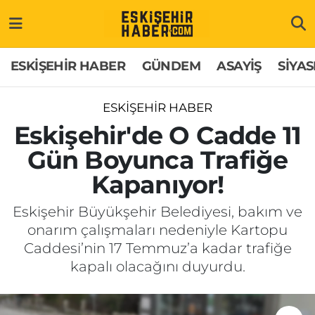
ESKİŞEHİR HABER
Gizlilik Politikası
Odunpazarı Hava Durumu
ESKİŞEHİR HABER
GÜNDEM
ASAYİŞ
SİYAS
GÜNDEM
Hakkımızda
Odunpazarı Trafik Yoğunluk Haritası
ESKİŞEHİR HABER
ASAYİŞ
İletişim
Süper Lig Puan Durumu ve Fikstür
Eskişehir'de O Cadde 11
Gün Boyunca Trafiğe
SİYASET
Künye
Tüm Manşetler
Kapanıyor!
EKONOMİ
Son Dakika Haberleri
Eskişehir Büyükşehir Belediyesi, bakım ve
onarım çalışmaları nedeniyle Kartopu
SAĞLIK
Haber Arşivi
Caddesi’nin 17 Temmuz’a kadar trafiğe
kapalı olacağını duyurdu.
EĞİTİM
SPOR