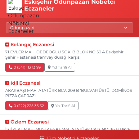
Eskişehir Odunpazarı Nöbetçi
Eczaneler
Kırlangıç Eczanesi
71 EVLER MAH. DEDEOĞLU SOK. B BLOK NO:50 A Eskişehir
Şehir Hastanesi tramvay durağı karşısı
0 (541) 113 13 99
Yol Tarifi Al
Idil Eczanesi
AKARBAŞI MAH. ATATÜRK BLV. 209 B 'BULVAR ÜSTÜ, DOMİNOS
PİZZA ÇAPRAZI'
0 (222) 225 33 32
Yol Tarifi Al
Özlem Eczanesi
İSTİKLAL MAH. MUSTAFA KEMAL ATATÜRK CAD. NO:116 B Hava
Hastanesi Has Taksi Karşısı
Tüm Nöbetçi Eczaneler