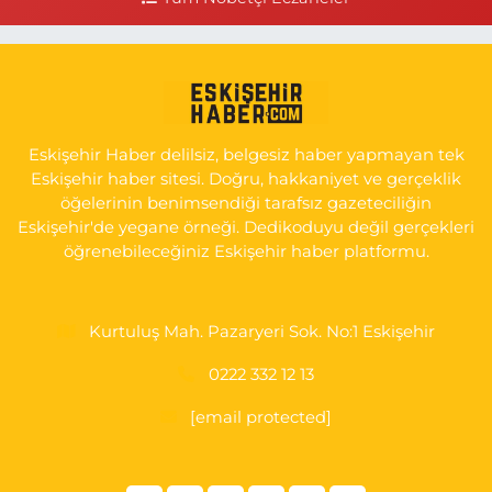
0 (222) 221 15 05
Yol Tarifi Al
Koray Eczanesi
GÖKMEYDAN MAH. ULUS CAD. NO:4 A ADLİYE AŞAĞISI, SARAR
İMAM HATİP YANI, CUMA PAZARI CADDE GİRİŞİ
Eskişehir Haber delilsiz, belgesiz haber yapmayan tek
0 (222) 240 16 67
Yol Tarifi Al
Eskişehir haber sitesi. Doğru, hakkaniyet ve gerçeklik
öğelerinin benimsendiği tarafsız gazeteciliğin
Eskişehir'de yegane örneği. Dedikoduyu değil gerçekleri
öğrenebileceğiniz Eskişehir haber platformu.
Kurtuluş Mah. Pazaryeri Sok. No:1 Eskişehir
0222 332 12 13
[email protected]