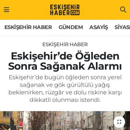
ESKİŞEHİR HABER
Gizlilik Politikası
Odunpazarı Hava Durumu
ESKİŞEHİR HABER
GÜNDEM
ASAYİŞ
SİYAS
GÜNDEM
Hakkımızda
Odunpazarı Trafik Yoğunluk Haritası
ESKİŞEHİR HABER
ASAYİŞ
İletişim
Süper Lig Puan Durumu ve Fikstür
Eskişehir’de Öğleden
Sonra Sağanak Alarmı
SİYASET
Künye
Tüm Manşetler
Eskişehir’de bugün öğleden sonra yerel
EKONOMİ
Son Dakika Haberleri
sağanak ve gök gürültülü yağış
beklenirken, rüzgâr ve dolu riskine karşı
SAĞLIK
Haber Arşivi
dikkatli olunması istendi.
EĞİTİM
SPOR