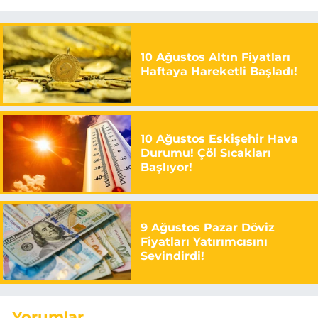
10 Ağustos Altın Fiyatları
Haftaya Hareketli Başladı!
10 Ağustos Eskişehir Hava
Durumu! Çöl Sıcakları
Başlıyor!
9 Ağustos Pazar Döviz
Fiyatları Yatırımcısını
Sevindirdi!
Yorumlar