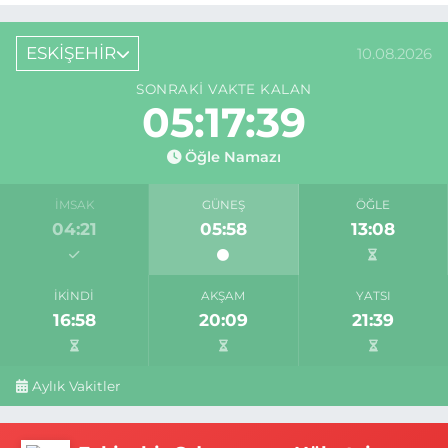
ESKİŞEHİR
10.08.2026
SONRAKI VAKTE KALAN
05:17:38
Öğle Namazı
İMSAK
GÜNEŞ
ÖĞLE
04:21
05:58
13:08
İKINDI
AKŞAM
YATSI
16:58
20:09
21:39
Aylık Vakitler