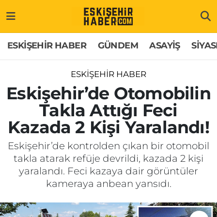
ESKİŞEHİR HABER
Gizlilik Politikası
Odunpazarı Hava Durumu
ESKİŞEHİR HABER
GÜNDEM
ASAYİŞ
SİYAS
GÜNDEM
Hakkımızda
Odunpazarı Trafik Yoğunluk Haritası
ESKİŞEHİR HABER
ASAYİŞ
İletişim
Süper Lig Puan Durumu ve Fikstür
Eskişehir’de Otomobilin
Takla Attığı Feci
SİYASET
Künye
Tüm Manşetler
Kazada 2 Kişi Yaralandı!
EKONOMİ
Son Dakika Haberleri
Eskişehir’de kontrolden çıkan bir otomobil
takla atarak refüje devrildi, kazada 2 kişi
SAĞLIK
Haber Arşivi
yaralandı. Feci kazaya dair görüntüler
kameraya anbean yansıdı.
EĞİTİM
SPOR