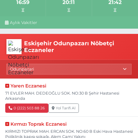
16:59
20:11
21:42
Aylık Vakitler
Eskişehir Odunpazarı Nöbetçi
Eczaneler
Yaren Eczanesi
71 EVLER MAH. DEDEOĞLU SOK. NO:30 B Şehir Hastanesi
Arkasında
0 (222) 503 88 26
Yol Tarifi Al
Kırmızı Toprak Eczanesi
KIRMIZI TOPRAK MAH. ERCAN SOK. NO:60 B Eski Hava Hastanesi
Poliklinik kapısı sokağı, Alem Cami Yakını