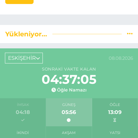
Yükleniyor...
ESKİŞEHİR
08.08.2026
SONRAKI VAKTE KALAN
04:37:04
Öğle Namazı
İMSAK
GÜNEŞ
ÖĞLE
04:18
05:56
13:09
İKINDI
AKŞAM
YATSI