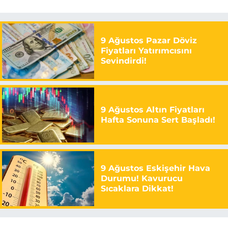
9 Ağustos Pazar Döviz
Fiyatları Yatırımcısını
Sevindirdi!
9 Ağustos Altın Fiyatları
Hafta Sonuna Sert Başladı!
9 Ağustos Eskişehir Hava
Durumu! Kavurucu
Sıcaklara Dikkat!