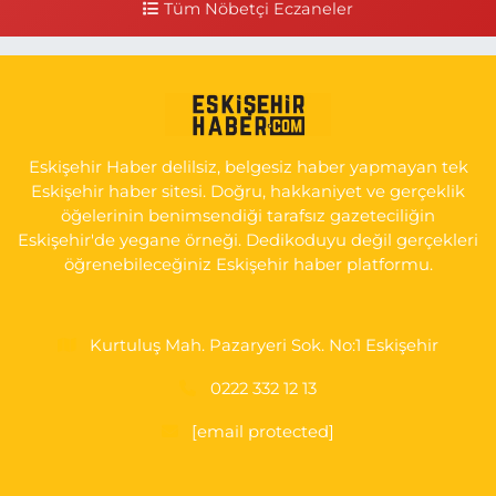
Tüm Nöbetçi Eczaneler
0 (222) 225 50 00
Yol Tarifi Al
Selen Eczanesi
Gültepe Mahallesi, Halk Caddesi No:107 C Odunpazarı Eskişehir
0 (222) 250 40 50
Yol Tarifi Al
Eskişehir Haber delilsiz, belgesiz haber yapmayan tek
Bizim Eczanesi
Eskişehir haber sitesi. Doğru, hakkaniyet ve gerçeklik
Emek Mahallesi, Ertaş Caddesi No:12 A Odunpazarı Eskişehir
öğelerinin benimsendiği tarafsız gazeteciliğin
Eskişehir'de yegane örneği. Dedikoduyu değil gerçekleri
0 (222) 250 87 69
Yol Tarifi Al
öğrenebileceğiniz Eskişehir haber platformu.
Kurtuluş Mah. Pazaryeri Sok. No:1 Eskişehir
0222 332 12 13
[email protected]