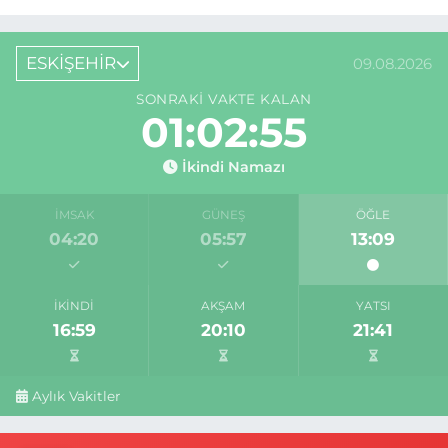
ESKİŞEHİR
09.08.2026
SONRAKI VAKTE KALAN
01:02:54
İkindi Namazı
İMSAK
GÜNEŞ
ÖĞLE
04:20
05:57
13:09
İKINDI
AKŞAM
YATSI
16:59
20:10
21:41
Aylık Vakitler