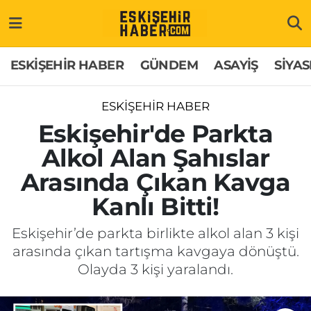
ESKİŞEHİR HABER
Gizlilik Politikası
Odunpazarı Hava Durumu
ESKİŞEHİR HABER
GÜNDEM
ASAYİŞ
SİYAS
GÜNDEM
Hakkımızda
Odunpazarı Trafik Yoğunluk Haritası
ESKİŞEHİR HABER
ASAYİŞ
İletişim
Süper Lig Puan Durumu ve Fikstür
Eskişehir'de Parkta
Alkol Alan Şahıslar
SİYASET
Künye
Tüm Manşetler
Arasında Çıkan Kavga
EKONOMİ
Son Dakika Haberleri
Kanlı Bitti!
SAĞLIK
Haber Arşivi
Eskişehir’de parkta birlikte alkol alan 3 kişi
arasında çıkan tartışma kavgaya dönüştü.
EĞİTİM
Olayda 3 kişi yaralandı.
SPOR