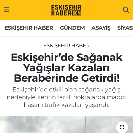
ESKİŞEHİR HABER
Gizlilik Politikası
Odunpazarı Hava Durumu
ESKİŞEHİR HABER
GÜNDEM
ASAYİŞ
SİYAS
GÜNDEM
Hakkımızda
Odunpazarı Trafik Yoğunluk Haritası
ESKİŞEHİR HABER
ASAYİŞ
İletişim
Süper Lig Puan Durumu ve Fikstür
Eskişehir’de Sağanak
Yağışlar Kazaları
SİYASET
Künye
Tüm Manşetler
Beraberinde Getirdi!
EKONOMİ
Son Dakika Haberleri
Eskişehir’de etkili olan sağanak yağış
nedeniyle kentin farklı noktalarda maddi
SAĞLIK
Haber Arşivi
hasarlı trafik kazaları yaşandı.
EĞİTİM
SPOR