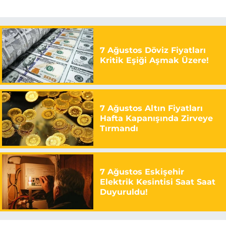
7 Ağustos Döviz Fiyatları
Kritik Eşiği Aşmak Üzere!
7 Ağustos Altın Fiyatları
Hafta Kapanışında Zirveye
Tırmandı
7 Ağustos Eskişehir
Elektrik Kesintisi Saat Saat
Duyuruldu!