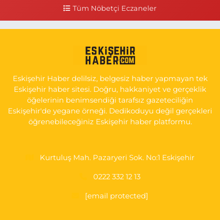
0 (541) 531 74 48
Yol Tarifi Al
Tüm Nöbetçi Eczaneler
Seda Eczanesi
KIRMIZITOPRAK MH.ERCAN SK.NO:14 ESKİ ASKER HASTANESİ
YAN SOKAĞI POLİKLİNİK KAPISI TAM KARŞISI I
0 (222) 225 92 45
Yol Tarifi Al
Eskişehir Haber delilsiz, belgesiz haber yapmayan tek
Eskişehir haber sitesi. Doğru, hakkaniyet ve gerçeklik
öğelerinin benimsendiği tarafsız gazeteciliğin
Eskişehir'de yegane örneği. Dedikoduyu değil gerçekleri
öğrenebileceğiniz Eskişehir haber platformu.
Kurtuluş Mah. Pazaryeri Sok. No:1 Eskişehir
0222 332 12 13
[email protected]