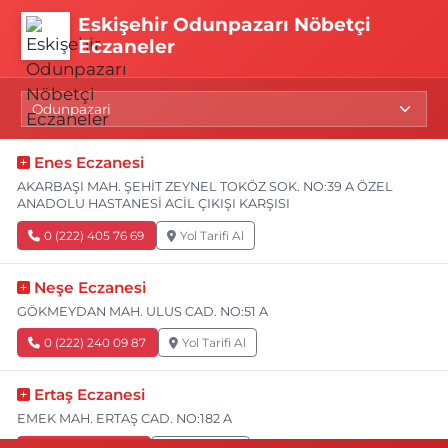
Eskişehir Odunpazarı Nöbetçi
Eczaneler
Enes Eczanesi
AKARBAŞI MAH. ŞEHİT ZEYNEL TOKÖZ SOK. NO:39 A ÖZEL
ANADOLU HASTANESİ ACİL ÇIKIŞI KARŞISI
0 (222) 405 76 69
Yol Tarifi Al
Neşe Eczanesi
GÖKMEYDAN MAH. ULUS CAD. NO:51 A
0 (222) 240 09 87
Yol Tarifi Al
Ertaş Eczanesi
EMEK MAH. ERTAŞ CAD. NO:182 A