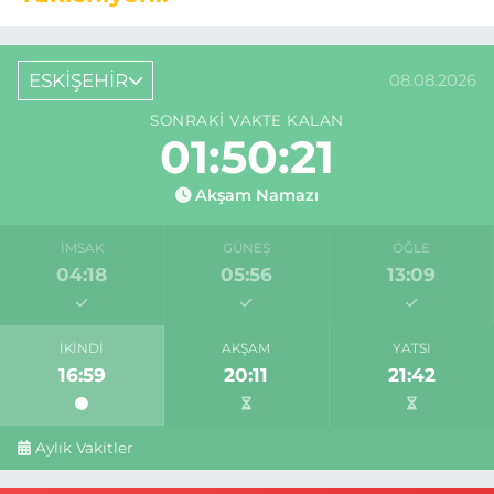
ESKİŞEHİR
08.08.2026
SONRAKI VAKTE KALAN
01:50:20
Akşam Namazı
İMSAK
GÜNEŞ
ÖĞLE
04:18
05:56
13:09
İKINDI
AKŞAM
YATSI
16:59
20:11
21:42
Aylık Vakitler