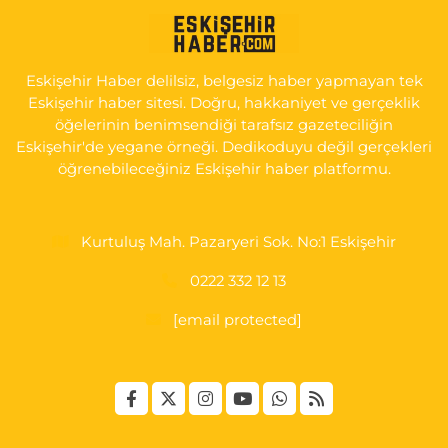
Serap Eczanesi
YENİDOĞAN MH.ŞEHİT SERKAN ÖZAYDIN CD.8 B ESKİ DEVLET
HAST. DOĞUMEVİ KARŞ.
Eskişehir Haber delilsiz, belgesiz haber yapmayan tek
0 (222) 237 75 17
Yol Tarifi Al
Eskişehir haber sitesi. Doğru, hakkaniyet ve gerçeklik
öğelerinin benimsendiği tarafsız gazeteciliğin
Eskişehir'de yegane örneği. Dedikoduyu değil gerçekleri
öğrenebileceğiniz Eskişehir haber platformu.
Kurtuluş Mah. Pazaryeri Sok. No:1 Eskişehir
0222 332 12 13
[email protected]