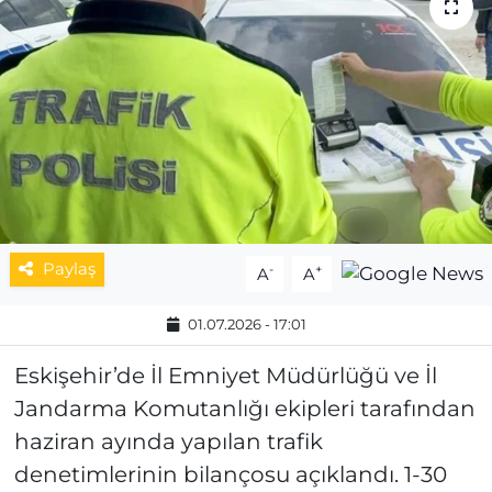
MAGAZİN
ESKİŞEHİRSPOR
Paylaş
-
+
A
A
01.07.2026 - 17:01
Eskişehir’de İl Emniyet Müdürlüğü ve İl
Jandarma Komutanlığı ekipleri tarafından
haziran ayında yapılan trafik
denetimlerinin bilançosu açıklandı. 1-30