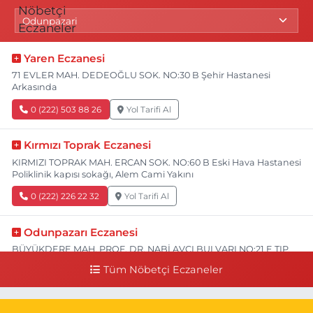
Yaren Eczanesi
71 EVLER MAH. DEDEOĞLU SOK. NO:30 B Şehir Hastanesi
Arkasında
0 (222) 503 88 26
Yol Tarifi Al
Kırmızı Toprak Eczanesi
KIRMIZI TOPRAK MAH. ERCAN SOK. NO:60 B Eski Hava Hastanesi
Poliklinik kapısı sokağı, Alem Cami Yakını
0 (222) 226 22 32
Yol Tarifi Al
Odunpazarı Eczanesi
BÜYÜKDERE MAH. PROF. DR. NABİ AVCI BULVARI NO:21 E TIP
FAKÜLTESİ KARŞISI
Tüm Nöbetçi Eczaneler
0 (505) 506 26 00
Yol Tarifi Al