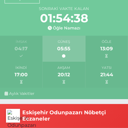
SONRAKI VAKTE KALAN
01:54:37
Öğle Namazı
İMSAK
GÜNEŞ
ÖĞLE
04:17
05:55
13:09
İKINDI
AKŞAM
YATSI
17:00
20:12
21:44
Aylık Vakitler
Eskişehir Odunpazarı Nöbetçi
Eczaneler