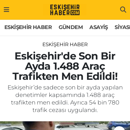
ESKİŞEHİR HABER
Gizlilik Politikası
Odunpazarı Hava Durumu
ESKİŞEHİR HABER
GÜNDEM
ASAYİŞ
SİYAS
GÜNDEM
Hakkımızda
Odunpazarı Trafik Yoğunluk Haritası
ESKİŞEHİR HABER
ASAYİŞ
İletişim
Süper Lig Puan Durumu ve Fikstür
Eskişehir'de Son Bir
Ayda 1.488 Araç
SİYASET
Künye
Tüm Manşetler
Trafikten Men Edildi!
EKONOMİ
Son Dakika Haberleri
Eskişehir’de sadece son bir ayda yapılan
denetimler kapsamında 1.488 araç
SAĞLIK
Haber Arşivi
trafikten men edildi. Ayrıca 54 bin 780
trafik cezası uygulandı.
EĞİTİM
SPOR