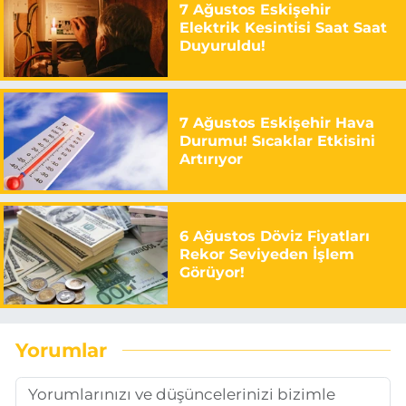
7 Ağustos Eskişehir
Elektrik Kesintisi Saat Saat
Duyuruldu!
7 Ağustos Eskişehir Hava
Durumu! Sıcaklar Etkisini
Artırıyor
6 Ağustos Döviz Fiyatları
Rekor Seviyeden İşlem
Görüyor!
Yorumlar