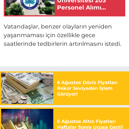
Üniversitesi 203
Personel Alımı
Yapacak!
Vatandaşlar, benzer olayların yeniden
yaşanmaması için özellikle gece
saatlerinde tedbirlerin artırılmasını istedi.
6 Ağustos Döviz Fiyatları
Rekor Seviyeden İşlem
Görüyor!
6 Ağustos Altın Fiyatları
Haftalar Sonra Uçuşa Geçti!