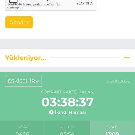
Gönder
Yükleniyor...
ESKİŞEHİR
06.08.2026
SONRAKI VAKTE KALAN
03:38:36
İkindi Namazı
İMSAK
GÜNEŞ
ÖĞLE
04:16
05:54
13:09