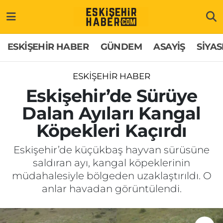
ESKİŞEHİR HABER
Gizlilik Politikası
Odunpazarı Hava Durumu
ESKİŞEHİR HABER
GÜNDEM
ASAYİŞ
SİYAS
GÜNDEM
Hakkımızda
Odunpazarı Trafik Yoğunluk Haritası
ESKİŞEHİR HABER
ASAYİŞ
İletişim
Süper Lig Puan Durumu ve Fikstür
Eskişehir’de Sürüye
Dalan Ayıları Kangal
SİYASET
Künye
Tüm Manşetler
Köpekleri Kaçırdı
EKONOMİ
Son Dakika Haberleri
Eskişehir’de küçükbaş hayvan sürüsüne
saldıran ayı, kangal köpeklerinin
SAĞLIK
Haber Arşivi
müdahalesiyle bölgeden uzaklaştırıldı. O
anlar havadan görüntülendi.
EĞİTİM
SPOR