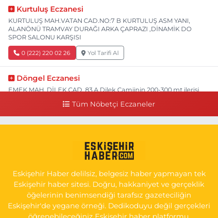
Kurtuluş Eczanesi
KURTULUŞ MAH.VATAN CAD.NO:7 B KURTULUŞ ASM YANI,
ALANÖNÜ TRAMVAY DURAĞI ARKA ÇAPRAZI ,DİNAMİK DO
SPOR SALONU KARŞISI
0 (222) 220 02 26
Yol Tarifi Al
Döngel Eczanesi
EMEK MAH. DİLEK CAD. 83 A Dilek Camiinin 200-300 mt ilerisi
bim markete kadar sol tarafı
Tüm Nöbetçi Eczaneler
0 (222) 250 11 88
Yol Tarifi Al
Tepeoğlu Eczanesi
İSTİKLAL MAH. ŞAİR FUZULİ CAD. NO:35 A HAVA HASTANESİ
KARŞI KÖŞESİ ŞAİR FUZULİ AİLE SAĞLIĞI MERKEZİ KARŞISI
Eskişehir Haber delilsiz, belgesiz haber yapmayan tek
0 (222) 230 11 31
Yol Tarifi Al
Eskişehir haber sitesi. Doğru, hakkaniyet ve gerçeklik
öğelerinin benimsendiği tarafsız gazeteciliğin
Eskişehir'de yegane örneği. Dedikoduyu değil gerçekleri
öğrenebileceğiniz Eskişehir haber platformu.