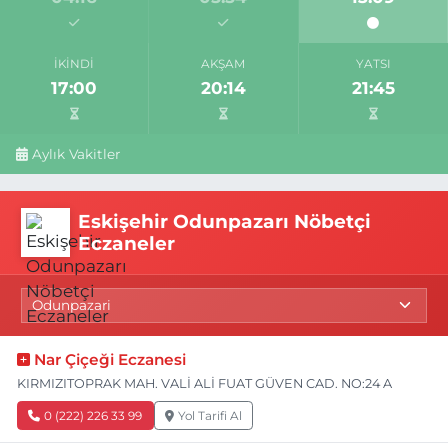
İKINDI
AKŞAM
YATSI
17:00
20:14
21:45
Aylık Vakitler
Eskişehir Odunpazarı Nöbetçi
Eczaneler
Nar Çiçeği Eczanesi
KIRMIZITOPRAK MAH. VALİ ALİ FUAT GÜVEN CAD. NO:24 A
0 (222) 226 33 99
Yol Tarifi Al