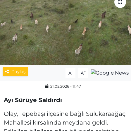
MAGAZİN
ESKİŞEHİRSPOR
Paylaş
-
+
A
A
21.05.2026 - 11:47
Ayı Sürüye Saldırdı
Olay, Tepebaşı ilçesine bağlı Sulukaraağaç
Mahallesi kırsalında meydana geldi.