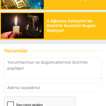
6 Ağustos Eskişehir’de
Elektrik Kesintisi Bugün
Başlıyor!
Yorumlar