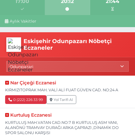
17:00
20:12
21:44
Aylık Vakitler
Eskişehir Odunpazarı Nöbetçi
Eczaneler
Nar Çiçeği Eczanesi
KIRMIZITOPRAK MAH. VALİ ALİ FUAT GÜVEN CAD. NO:24 A
0 (222) 226 33 99
Yol Tarifi Al
Kurtuluş Eczanesi
KURTULUŞ MAH.VATAN CAD.NO:7 B KURTULUŞ ASM YANI,
ALANÖNÜ TRAMVAY DURAĞI ARKA ÇAPRAZI ,DİNAMİK DO
SPOR SALONU KARŞISI