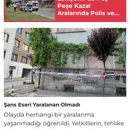
Peşe Kaza!
Aralarında Polis ve
Bekçinin de
Bulunduğu Çok
Sayıda Yaralı Var!
Şans Eseri Yaralanan Olmadı
Olayda herhangi bir yaralanma
yaşanmadığı öğrenildi. Yetkililerin, tehlike