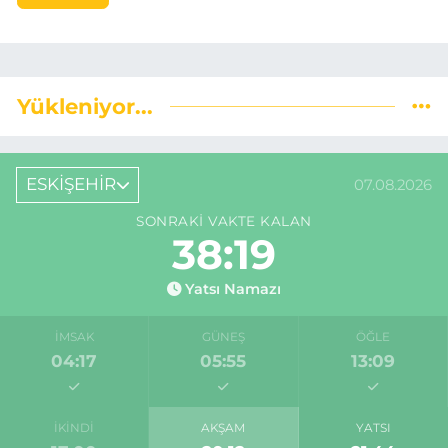
Yükleniyor...
ESKİŞEHİR
07.08.2026
SONRAKI VAKTE KALAN
38:18
Yatsı Namazı
İMSAK
GÜNEŞ
ÖĞLE
04:17
05:55
13:09
İKINDI
AKŞAM
YATSI