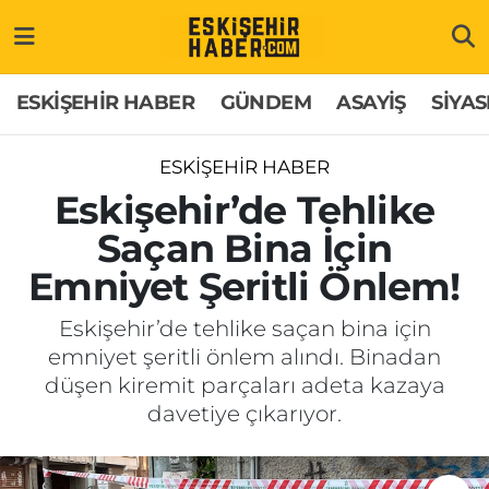
ESKİŞEHİR HABER
Gizlilik Politikası
Odunpazarı Hava Durumu
ESKİŞEHİR HABER
GÜNDEM
ASAYİŞ
SİYAS
GÜNDEM
Hakkımızda
Odunpazarı Trafik Yoğunluk Haritası
ESKİŞEHİR HABER
ASAYİŞ
İletişim
Süper Lig Puan Durumu ve Fikstür
Eskişehir’de Tehlike
Saçan Bina İçin
SİYASET
Künye
Tüm Manşetler
Emniyet Şeritli Önlem!
EKONOMİ
Son Dakika Haberleri
Eskişehir’de tehlike saçan bina için
emniyet şeritli önlem alındı. Binadan
SAĞLIK
Haber Arşivi
düşen kiremit parçaları adeta kazaya
davetiye çıkarıyor.
EĞİTİM
SPOR