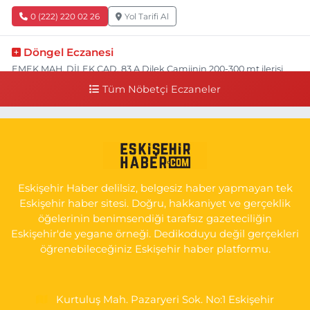
0 (222) 220 02 26
Yol Tarifi Al
Döngel Eczanesi
EMEK MAH. DİLEK CAD. 83 A Dilek Camiinin 200-300 mt ilerisi
bim markete kadar sol tarafı
Tüm Nöbetçi Eczaneler
0 (222) 250 11 88
Yol Tarifi Al
Tepeoğlu Eczanesi
İSTİKLAL MAH. ŞAİR FUZULİ CAD. NO:35 A HAVA HASTANESİ
KARŞI KÖŞESİ ŞAİR FUZULİ AİLE SAĞLIĞI MERKEZİ KARŞISI
Eskişehir Haber delilsiz, belgesiz haber yapmayan tek
0 (222) 230 11 31
Yol Tarifi Al
Eskişehir haber sitesi. Doğru, hakkaniyet ve gerçeklik
öğelerinin benimsendiği tarafsız gazeteciliğin
Eskişehir'de yegane örneği. Dedikoduyu değil gerçekleri
öğrenebileceğiniz Eskişehir haber platformu.
Kurtuluş Mah. Pazaryeri Sok. No:1 Eskişehir