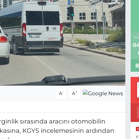
İM
04
-
+
A
A
ginlik sırasında aracını otomobilin
lakasına, KGYS incelemesinin ardından
K