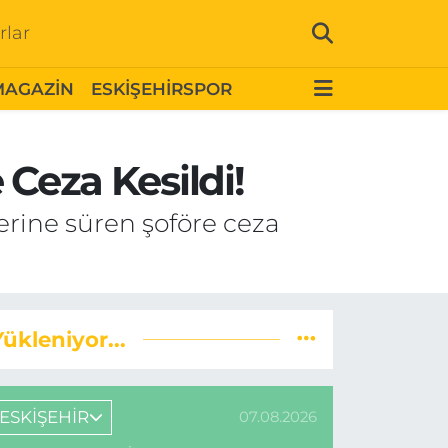
rlar
MAGAZİN
ESKİŞEHİRSPOR
 Ceza Kesildi!
zerine süren şoföre ceza
Yükleniyor...
ESKİŞEHİR
07.08.2026