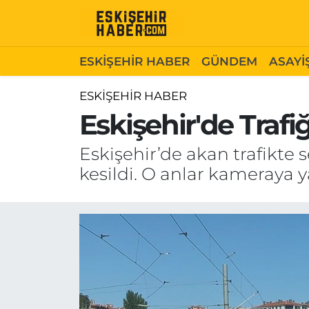
ESKİŞEHİR HABER
Gizlilik Politikası
Odunpazarı Hava Durumu
ESKİŞEHİR HABER
GÜNDEM
ASAYİ
GÜNDEM
Hakkımızda
Odunpazarı Trafik Yoğunluk Haritası
ESKİŞEHİR HABER
Eskişehir'de Trafi
ASAYİŞ
İletişim
Süper Lig Puan Durumu ve Fikstür
Eskişehir’de akan trafikte 
SİYASET
Künye
Tüm Manşetler
kesildi. O anlar kameraya y
EKONOMİ
Son Dakika Haberleri
SAĞLIK
Haber Arşivi
EĞİTİM
SPOR