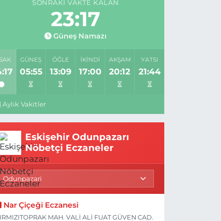
SONRAKI VAKTE KALAN
23:16
Güneş Namazı
SAK
GÜNEŞ
ÖĞLE
İKINDI
AKŞAM
YATSI
:17
05:55
13:09
17:00
20:12
21:44
Aylık Vakitler
Eskişehir Odunpazarı
Nöbetçi Eczaneler
Nar Çiçeği Eczanesi
IRMIZITOPRAK MAH. VALİ ALİ FUAT GÜVEN CAD.