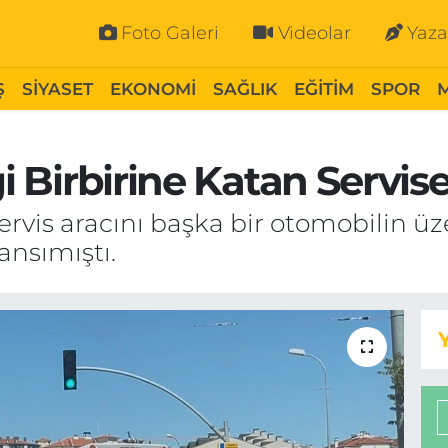
Foto Galeri
Videolar
Yaza
Ş
SİYASET
EKONOMİ
SAĞLIK
EĞİTİM
SPOR
ği Birbirine Katan Servise
servis aracını başka bir otomobilin ü
ansımıştı.