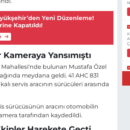
andı.
N
üyükşehir’den Yeni Düzenleme!
rine Kapatıldı!
K
e
A
Ç
ar Kameraya Yansımıştı
t Mahallesi'nde bulunan Mustafa Özel
şağında meydana geldi. 41 AHC 831
E
3
kalı servis aracının sürücüleri arasında
vis sürücüsünün aracını otomobilin
İ
amera tarafından kaydedildi.
H
S
kipler Harekete Geçti