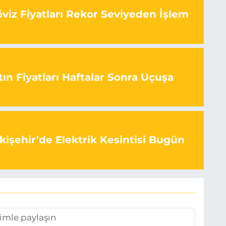
viz Fiyatları Rekor Seviyeden İşlem
ın Fiyatları Haftalar Sonra Uçuşa
kişehir’de Elektrik Kesintisi Bugün