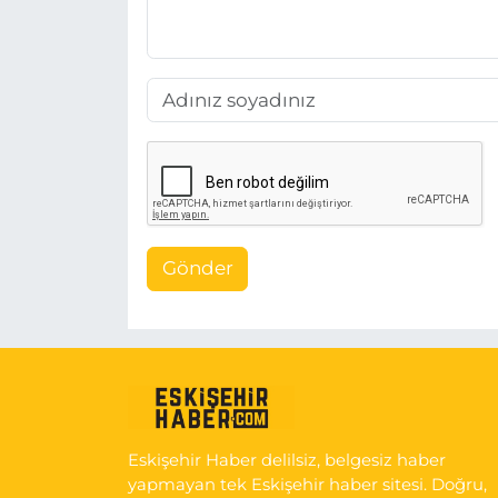
Gönder
Eskişehir Haber delilsiz, belgesiz haber
yapmayan tek Eskişehir haber sitesi. Doğru,