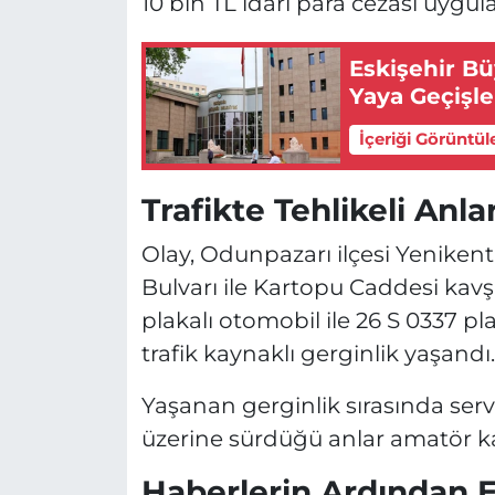
10 bin TL idari para cezası uygul
Eskişehir B
Yaya Geçişle
İçeriği Görüntül
Trafikte Tehlikeli Anl
Olay, Odunpazarı ilçesi Yeniken
Bulvarı ile Kartopu Caddesi kav
plakalı otomobil ile 26 S 0337 pla
trafik kaynaklı gerginlik yaşandı.
Yaşanan gerginlik sırasında ser
üzerine sürdüğü anlar amatör k
Haberlerin Ardından E