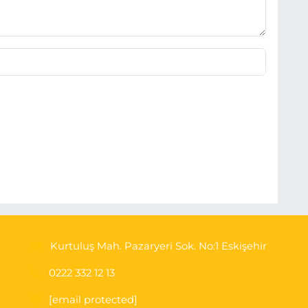
Kurtuluş Mah. Pazaryeri Sok. No:1 Eskişehir
0222 332 12 13
[email protected]