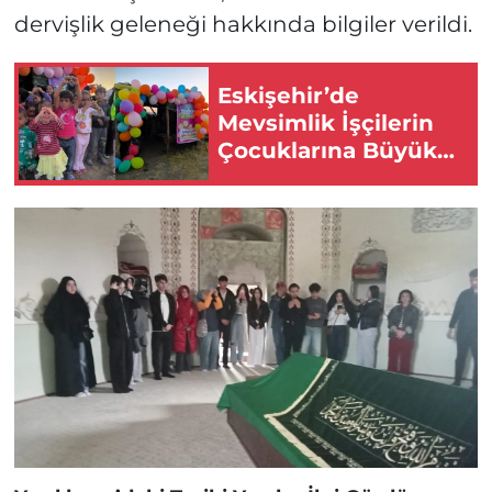
dervişlik geleneği hakkında bilgiler verildi.
Eskişehir’de
Mevsimlik İşçilerin
Çocuklarına Büyük
Sürpriz