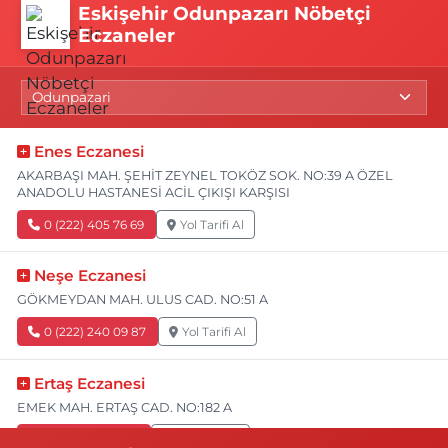
Eskişehir Odunpazarı Nöbetçi
Eczaneler
Enes Eczanesi
AKARBAŞI MAH. ŞEHİT ZEYNEL TOKÖZ SOK. NO:39 A ÖZEL
ANADOLU HASTANESİ ACİL ÇIKIŞI KARŞISI
0 (222) 405 76 69
Yol Tarifi Al
Neşe Eczanesi
GÖKMEYDAN MAH. ULUS CAD. NO:51 A
0 (222) 240 09 87
Yol Tarifi Al
Ertaş Eczanesi
EMEK MAH. ERTAŞ CAD. NO:182 A
0 (541) 531 74 48
Yol Tarifi Al