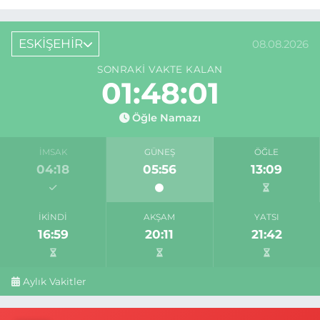
ESKİŞEHİR
08.08.2026
SONRAKI VAKTE KALAN
01:48:00
Öğle Namazı
İMSAK
GÜNEŞ
ÖĞLE
04:18
05:56
13:09
İKINDI
AKŞAM
YATSI
16:59
20:11
21:42
Aylık Vakitler