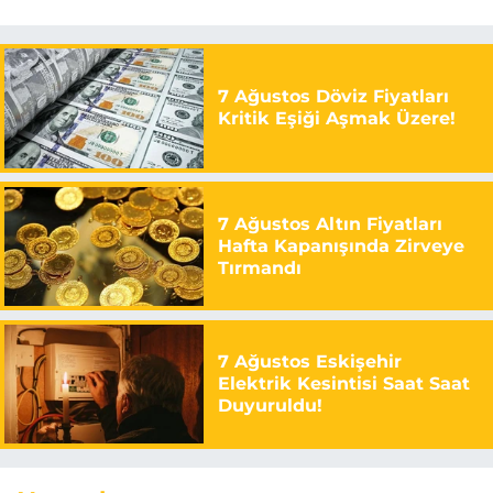
7 Ağustos Döviz Fiyatları
Kritik Eşiği Aşmak Üzere!
7 Ağustos Altın Fiyatları
Hafta Kapanışında Zirveye
Tırmandı
7 Ağustos Eskişehir
Elektrik Kesintisi Saat Saat
Duyuruldu!