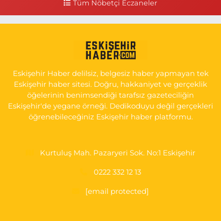
Tüm Nöbetçi Eczaneler
Seda Eczanesi
KIRMIZITOPRAK MH.ERCAN SK.NO:14 ESKİ ASKER HASTANESİ
YAN SOKAĞI POLİKLİNİK KAPISI TAM KARŞISI I
0 (222) 225 92 45
Yol Tarifi Al
Eskişehir Haber delilsiz, belgesiz haber yapmayan tek
Eskişehir haber sitesi. Doğru, hakkaniyet ve gerçeklik
öğelerinin benimsendiği tarafsız gazeteciliğin
Eskişehir'de yegane örneği. Dedikoduyu değil gerçekleri
öğrenebileceğiniz Eskişehir haber platformu.
Kurtuluş Mah. Pazaryeri Sok. No:1 Eskişehir
0222 332 12 13
[email protected]