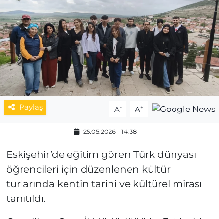
MAGAZİN
ESKİŞEHİRSPOR
Paylaş
-
+
A
A
25.05.2026 - 14:38
Eskişehir’de eğitim gören Türk dünyası
öğrencileri için düzenlenen kültür
turlarında kentin tarihi ve kültürel mirası
tanıtıldı.