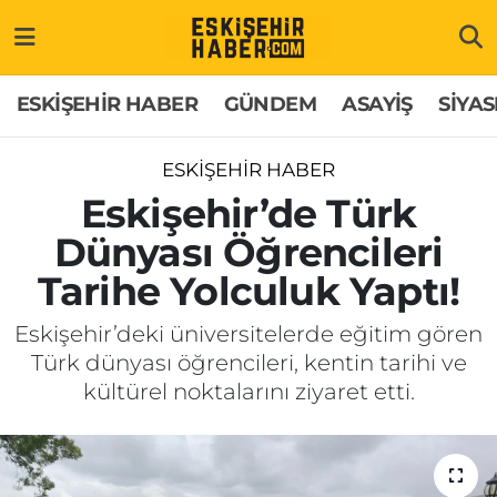
ESKİŞEHİR HABER
Gizlilik Politikası
Odunpazarı Hava Durumu
ESKİŞEHİR HABER
GÜNDEM
ASAYİŞ
SİYAS
GÜNDEM
Hakkımızda
Odunpazarı Trafik Yoğunluk Haritası
ESKİŞEHİR HABER
ASAYİŞ
İletişim
Süper Lig Puan Durumu ve Fikstür
Eskişehir’de Türk
Dünyası Öğrencileri
SİYASET
Künye
Tüm Manşetler
Tarihe Yolculuk Yaptı!
EKONOMİ
Son Dakika Haberleri
Eskişehir’deki üniversitelerde eğitim gören
Türk dünyası öğrencileri, kentin tarihi ve
SAĞLIK
Haber Arşivi
kültürel noktalarını ziyaret etti.
EĞİTİM
SPOR