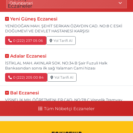
Yeni Güneş Eczanesi
YENİDOĞAN MAH. ŞEHİT SERKAN ÖZAYDIN CAD. NO:8 C ESKİ
DOĞUMEVİ VE DEVLET HASTANESİ KARŞISI
0 (222) 237 05 06
Yol Tarifi Al
Adalar Eczanesi
İSTİKLAL MAH. AKINLAR SOK. NO:34 B Şair Fuzuli Halk
Bankasından sonra ilk sağ Yalaman Cami hizası
0 (222) 205 00 84
Yol Tarifi Al
Bal Eczanesi
VİŞNELİK MH. ÖĞRETMENLER CAD. NO:78 C Vişnelik Tramvay
durağının 100 metre ilerisi (Çalışanlar Caddesine giderken),
Tüm Nöbetçi Eczaneler
NUH'UN GEMİSİ Veteriner Kliniğinin yanı,ı
0 (222) 225 50 00
Yol Tarifi Al