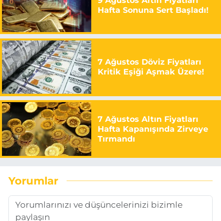
9 Ağustos Altın Fiyatları
Hafta Sonuna Sert Başladı!
7 Ağustos Döviz Fiyatları
Kritik Eşiği Aşmak Üzere!
7 Ağustos Altın Fiyatları
Hafta Kapanışında Zirveye
Tırmandı
Yorumlar