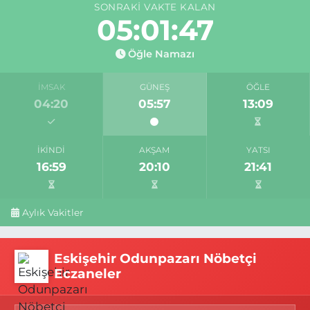
SONRAKI VAKTE KALAN
05:01:46
Öğle Namazı
İMSAK
GÜNEŞ
ÖĞLE
04:20
05:57
13:09
İKINDI
AKŞAM
YATSI
16:59
20:10
21:41
Aylık Vakitler
Eskişehir Odunpazarı Nöbetçi
Eczaneler