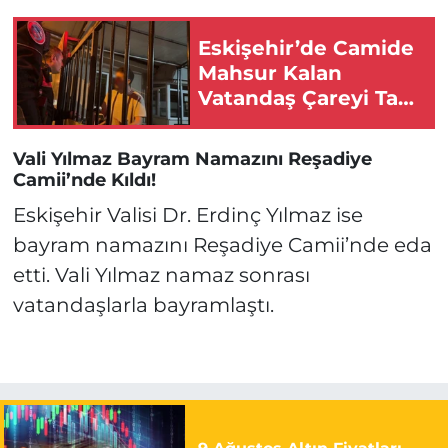
Eskişehir’de Camide
Mahsur Kalan
Vatandaş Çareyi Taş
Atmakta Buldu!
Vali Yılmaz Bayram Namazını Reşadiye
Camii’nde Kıldı!
Eskişehir Valisi Dr. Erdinç Yılmaz ise
bayram namazını Reşadiye Camii’nde eda
etti. Vali Yılmaz namaz sonrası
vatandaşlarla bayramlaştı.