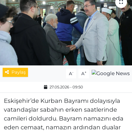
MAGAZİN
ESKİŞEHİRSPOR
Paylaş
-
+
A
A
27.05.2026 - 09:50
Eskişehir’de Kurban Bayramı dolayısıyla
vatandaşlar sabahın erken saatlerinde
camileri doldurdu. Bayram namazını eda
eden cemaat, namazın ardından dualar