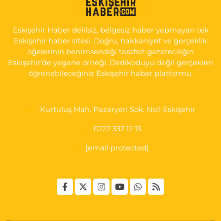
Selen Eczanesi
GÜLTEPE MAH. HALK CAD. NO:107 C
Eskişehir Haber delilsiz, belgesiz haber yapmayan tek
0 (222) 250 40 50
Yol Tarifi Al
Eskişehir haber sitesi. Doğru, hakkaniyet ve gerçeklik
öğelerinin benimsendiği tarafsız gazeteciliğin
Bizim Eczanesi
Eskişehir'de yegane örneği. Dedikoduyu değil gerçekleri
EMEK MAH. ERTAŞ CAD.NO:12 A Küçük Sanayi girişi Tarım Kredi
öğrenebileceğiniz Eskişehir haber platformu.
Koop. Market yanı
0 (222) 250 87 69
Yol Tarifi Al
Kurtuluş Mah. Pazaryeri Sok. No:1 Eskişehir
0222 332 12 13
[email protected]