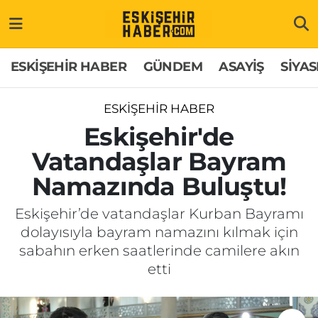
ESKİŞEHİR HABER
Gizlilik Politikası
Odunpazarı Hava Durumu
ESKİŞEHİR HABER
GÜNDEM
ASAYİŞ
SİYAS
GÜNDEM
Hakkımızda
Odunpazarı Trafik Yoğunluk Haritası
ESKİŞEHİR HABER
ASAYİŞ
İletişim
Süper Lig Puan Durumu ve Fikstür
Eskişehir'de
Vatandaşlar Bayram
SİYASET
Künye
Tüm Manşetler
Namazında Buluştu!
EKONOMİ
Son Dakika Haberleri
Eskişehir’de vatandaşlar Kurban Bayramı
dolayısıyla bayram namazını kılmak için
SAĞLIK
Haber Arşivi
sabahın erken saatlerinde camilere akın
etti
EĞİTİM
SPOR