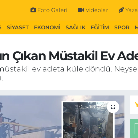
Foto Galeri
Videolar
Yaza
Ş
SİYASET
EKONOMİ
SAĞLIK
EĞİTİM
SPOR
ın Çıkan Müstakil Ev Ad
müstakil ev adeta küle döndü. Neyse
.