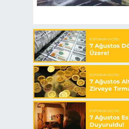
EDITÖRÜN SEÇTIĞI
7 Ağustos Döv
Üzere!
EDITÖRÜN SEÇTIĞI
7 Ağustos Alt
Zirveye Tırm
EDITÖRÜN SEÇTIĞI
7 Ağustos Esk
Duyuruldu!