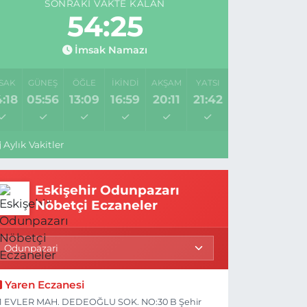
SONRAKI VAKTE KALAN
54:24
İmsak Namazı
SAK
GÜNEŞ
ÖĞLE
İKINDI
AKŞAM
YATSI
:18
05:56
13:09
16:59
20:11
21:42
Aylık Vakitler
Eskişehir Odunpazarı
Nöbetçi Eczaneler
Yaren Eczanesi
1 EVLER MAH. DEDEOĞLU SOK. NO:30 B Şehir