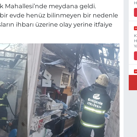
H
ak Mahallesi’nde meydana geldi.
l bir evde henüz bilinmeyen bir nedenle
arın ihbarı üzerine olay yerine itfaiye
K
H
Y
B
N
Y
E