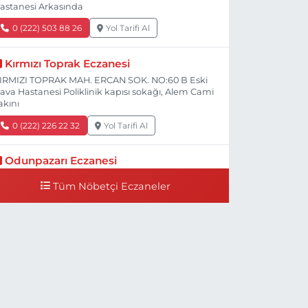
astanesi Arkasında
0 (222) 503 88 26
Yol Tarifi Al
Kırmızı Toprak Eczanesi
IRMIZI TOPRAK MAH. ERCAN SOK. NO:60 B Eski
ava Hastanesi Poliklinik kapısı sokağı, Alem Cami
akını
0 (222) 226 22 32
Yol Tarifi Al
Odunpazarı Eczanesi
ÜYÜKDERE MAH. PROF. DR. NABİ AVCI BULVARI
Tüm Nöbetçi Eczaneler
O:21 E TIP FAKÜLTESİ KARŞISI
0 (505) 506 26 00
Yol Tarifi Al
Serap Eczanesi
ENİDOĞAN MH.ŞEHİT SERKAN ÖZAYDIN CD.8 B
SKİ DEVLET HAST. DOĞUMEVİ KARŞ.
0 (222) 237 75 17
Yol Tarifi Al