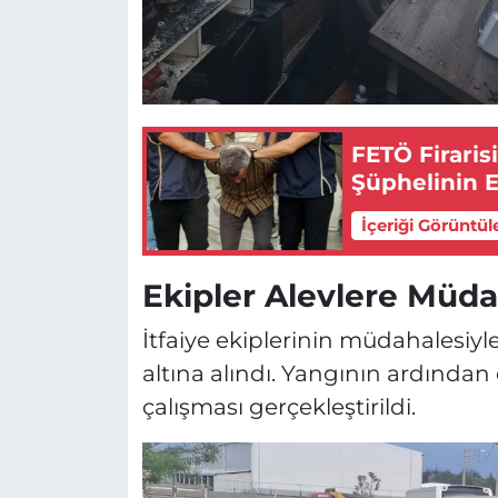
FETÖ Firaris
Şüphelinin E
İçeriği Görüntül
Ekipler Alevlere Müda
İtfaiye ekiplerinin müdahalesiy
altına alındı. Yangının ardında
çalışması gerçekleştirildi.