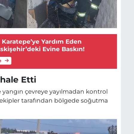
i Karatepe’ye Yardım Eden
skişehir’deki Evine Baskın!
e
hale Etti
le yangın çevreye yayılmadan kontrol
n ekipler tarafından bölgede soğutma