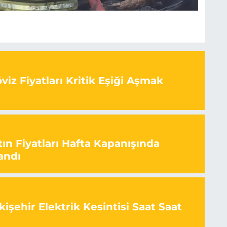
iz Fiyatları Kritik Eşiği Aşmak
ın Fiyatları Hafta Kapanışında
andı
işehir Elektrik Kesintisi Saat Saat