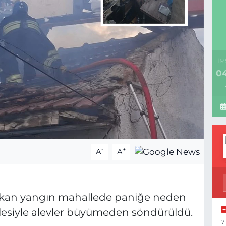
İM
04
-
+
A
A
 çıkan yangın mahallede paniğe neden
alesiyle alevler büyümeden söndürüldü.
7