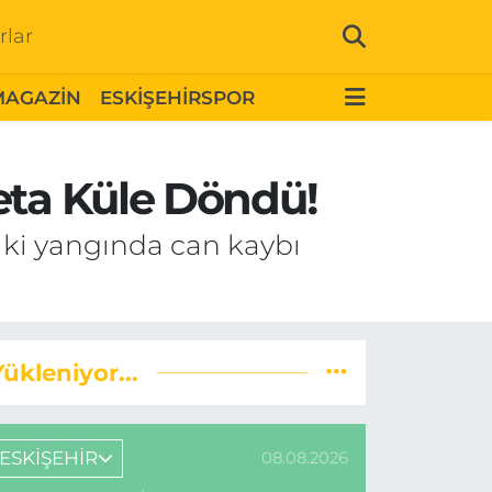
rlar
MAGAZİN
ESKİŞEHİRSPOR
eta Küle Döndü!
 ki yangında can kaybı
Yükleniyor...
ESKİŞEHİR
08.08.2026