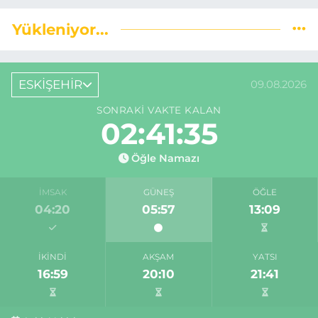
Yükleniyor...
ESKİŞEHİR
09.08.2026
SONRAKI VAKTE KALAN
02:41:34
Öğle Namazı
İMSAK
GÜNEŞ
ÖĞLE
04:20
05:57
13:09
İKINDI
AKŞAM
YATSI
16:59
20:10
21:41