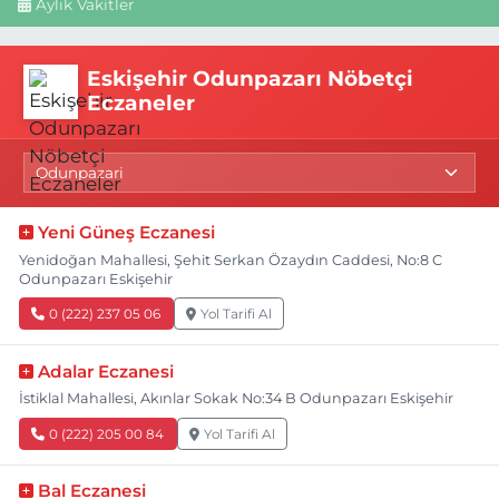
Aylık Vakitler
Eskişehir Odunpazarı Nöbetçi
Eczaneler
Yeni Güneş Eczanesi
Yenidoğan Mahallesi, Şehit Serkan Özaydın Caddesi, No:8 C
Odunpazarı Eskişehir
0 (222) 237 05 06
Yol Tarifi Al
Adalar Eczanesi
İstiklal Mahallesi, Akınlar Sokak No:34 B Odunpazarı Eskişehir
0 (222) 205 00 84
Yol Tarifi Al
Bal Eczanesi