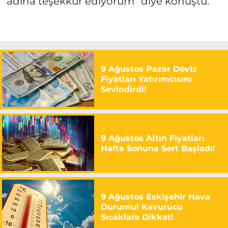
adına teşekkür ediyorum” diye konuştu.
9 Ağustos Pazar Döviz
Fiyatları Yatırımcısını
Sevindirdi!
9 Ağustos Altın Fiyatları
Hafta Sonuna Sert Başladı!
9 Ağustos Eskişehir Hava
Durumu! Kavurucu
Sıcaklara Dikkat!