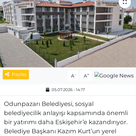
MAGAZİN
ESKİŞEHİRSPOR
Paylaş
-
+
A
A
05.07.2026 - 14:17
Odunpazarı Belediyesi, sosyal
belediyecilik anlayışı kapsamında önemli
bir yatırımı daha Eskişehir’e kazandırıyor.
Belediye Başkanı Kazım Kurt’un yerel