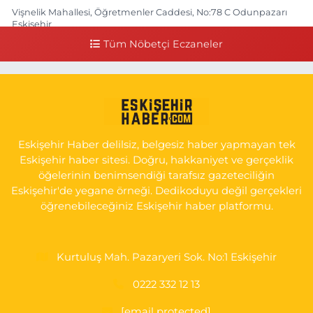
Vişnelik Mahallesi, Öğretmenler Caddesi, No:78 C Odunpazarı
Eskişehir
Tüm Nöbetçi Eczaneler
0 (222) 225 50 00
Yol Tarifi Al
Selen Eczanesi
Gültepe Mahallesi, Halk Caddesi No:107 C Odunpazarı Eskişehir
0 (222) 250 40 50
Yol Tarifi Al
Eskişehir Haber delilsiz, belgesiz haber yapmayan tek
Bizim Eczanesi
Eskişehir haber sitesi. Doğru, hakkaniyet ve gerçeklik
Emek Mahallesi, Ertaş Caddesi No:12 A Odunpazarı Eskişehir
öğelerinin benimsendiği tarafsız gazeteciliğin
Eskişehir'de yegane örneği. Dedikoduyu değil gerçekleri
0 (222) 250 87 69
Yol Tarifi Al
öğrenebileceğiniz Eskişehir haber platformu.
Kurtuluş Mah. Pazaryeri Sok. No:1 Eskişehir
0222 332 12 13
[email protected]