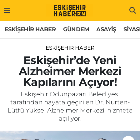
ESKİŞEHİR HABER
Gizlilik Politikası
Odunpazarı Hava Durumu
ESKİŞEHİR HABER
GÜNDEM
ASAYİŞ
SİYAS
GÜNDEM
Hakkımızda
Odunpazarı Trafik Yoğunluk Haritası
ESKİŞEHİR HABER
ASAYİŞ
İletişim
Süper Lig Puan Durumu ve Fikstür
Eskişehir’de Yeni
Alzheimer Merkezi
SİYASET
Künye
Tüm Manşetler
Kapılarını Açıyor!
EKONOMİ
Son Dakika Haberleri
Eskişehir Odunpazarı Belediyesi
tarafından hayata geçirilen Dr. Nurten-
SAĞLIK
Haber Arşivi
Lütfü Yüksel Alzheimer Merkezi, hizmete
açılıyor.
EĞİTİM
SPOR